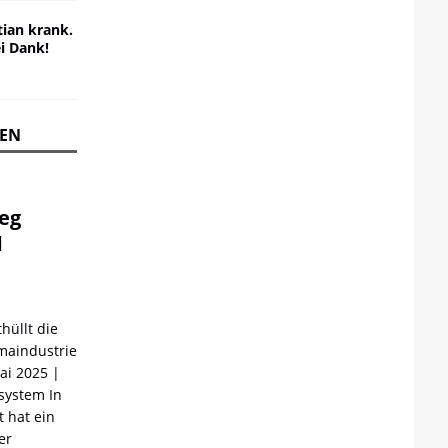
ian krank.
ei Dank!
REN
ieg
d
hüllt die
maindustrie
Mai 2025 |
ystem In
 hat ein
er