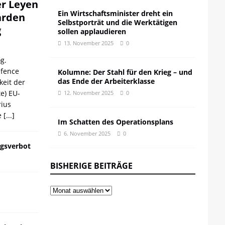
er Leyen
Ein Wirtschaftsminister dreht ein
iarden
Selbstporträt und die Werktätigen
g
sollen applaudieren
13. November 2025
0
g.
efence
Kolumne: Der Stahl für den Krieg – und
das Ende der Arbeiterklasse
keit der
te) EU-
12. November 2025
0
ius
e
[...]
Im Schatten des Operationsplans
6. November 2025
0
gsverbot
BISHERIGE BEITRÄGE