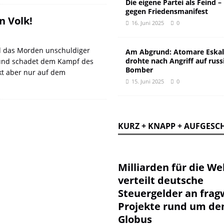
Die eigene Partei als Feind –
gegen Friedensmanifest
n Volk!
16. Juni 2025
0
d das Morden unschuldiger
Am Abgrund: Atomare Eskal
drohte nach Angriff auf russ
 und schadet dem Kampf des
Bomber
kt aber nur auf dem
15. Juni 2025
0
KURZ + KNAPP + AUFGESC
Milliarden für die Wel
verteilt deutsche
Steuergelder an frag
Projekte rund um de
Globus