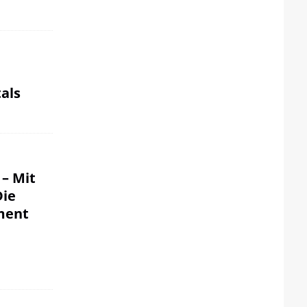
als
 – Mit
Die
ment