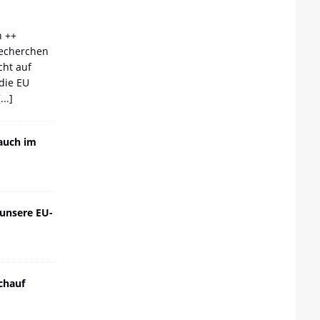
n ++
echerchen
cht auf
die EU
[...]
auch im
 unsere EU-
chauf