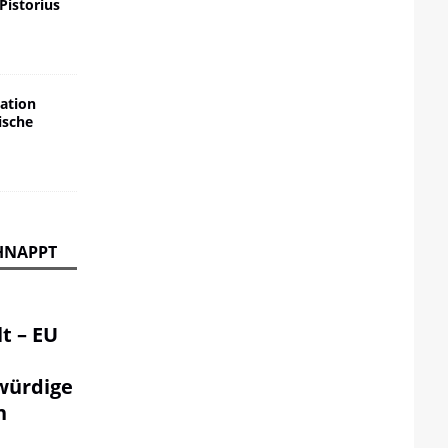
 Pistorius
ation
ische
HNAPPT
t – EU
würdige
n