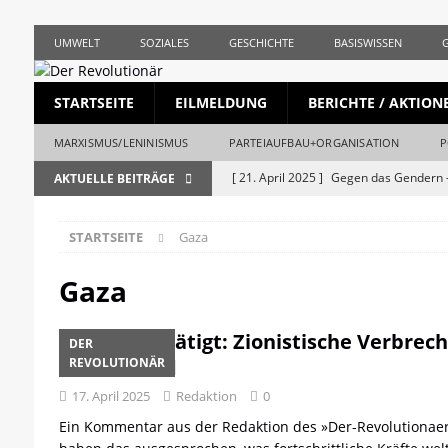
UMWELT
SOZIALES
GESCHICHTE
BASISWISSEN
STARTSEITE
EILMELDUNG
BERICHTE / AKTION
MARXISMUS/LENINISMUS
PARTEIAUFBAU+ORGANISATION
P
[ 21. April 2025 ]
Gegen das Gendern –
AKTUELLE BEITRÄGE
REVOLUTIONÄR
STARTSEITE
Gaza
[ 5. April 2025 ]
Union und AfD erstma
[ 19. März 2025 ]
Die bürgerliche Jour
Gaza
[ 19. April 2023 ]
1. Mai: Gegen Krise, 
UNO bestätigt: Zionistische Verbrech
DER
[ 19. Mai 2026 ]
Stalingrad – Der Anf
Völkermord
REVOLUTIONÄR
[ 28. April 2026 ]
1956, Ungarn und de
17. April 2025
Redaktion
0
REVOLUTIONÄR
Ein Kommentar aus der Redaktion des »Der-Revolutionaer