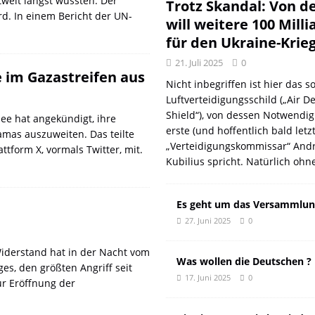
tweit längst wussten: Der
DER EUROPÄISCHEN LINKEN
DER REVOLUTIONÄR
Trotz Skandal: Von d
rd. In einem Bericht der UN-
will weitere 100 Mill
Natur aus gut
DER REVOLUTIONÄR
für den Ukraine-Krie
f und meint Anpassung
DER REVOLUTIONÄR
21. Juli 2025
0
 oder: Wer wirklich kassiert
KOMMENTAR
 im Gazastreifen aus
Nicht inbegriffen ist hier das so
n: Wie der DGB seine eigenen Genossen verriet
DER REVOLUTIONÄR
Luftverteidigungsschild („Air D
Shield“), von dessen Notwendig
ee hat angekündigt, ihre
erste (und hoffentlich bald letz
amas auszuweiten. Das teilte
„Verteidigungskommissar“ Andr
ttform X, vormals Twitter, mit.
Kubilius spricht. Natürlich ohn
Es geht um das Versammlun
27. Juni 2025
0
iderstand hat in der Nacht vom
Was wollen die Deutschen ?
es, den größten Angriff seit
17. Juni 2025
0
ur Eröffnung der