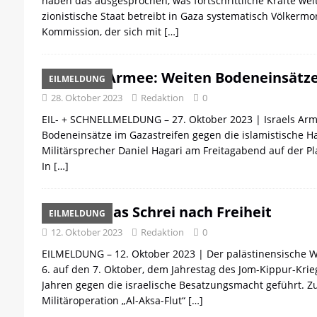
haben das ausgesprochen, was fortschrittliche Kräfte wel
[ 21. April 2026 ]
DER 8. PARTEITAG 
zionistische Staat betreibt in Gaza systematisch Völkermo
[ 14. April 2026 ]
Der Mensch ist von 
Kommission, der sich mit
[…]
[ 8. April 2026 ]
Die DKP predigt Kamp
[ 7. April 2026 ]
Der Preis der Freiheit,
Israels Armee: Weiten Bodeneinsätze
EILMELDUNG
28. Oktober 2023
Redaktion
[ 6. April 2026 ]
0
Klassenkampf von obe
EIL- + SCHNELLMELDUNG – 27. Oktober 2023 | Israels Arm
Bodeneinsätze im Gazastreifen gegen die islamistische H
Militärsprecher Daniel Hagari am Freitagabend auf der Pla
In
[…]
Palästinas Schrei nach Freiheit
EILMELDUNG
12. Oktober 2023
Redaktion
0
EILMELDUNG – 12. Oktober 2023 | Der palästinensische W
6. auf den 7. Oktober, dem Jahrestag des Jom-Kippur-Krieg
Jahren gegen die israelische Besatzungsmacht geführt. Z
Militäroperation „Al-Aksa-Flut“
[…]