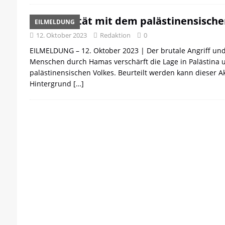
Solidarität mit dem palästinensische
EILMELDUNG
12. Oktober 2023
Redaktion
0
EILMELDUNG – 12. Oktober 2023 | Der brutale Angriff un
Menschen durch Hamas verschärft die Lage in Palästina
palästinensischen Volkes. Beurteilt werden kann dieser A
Hintergrund
[…]