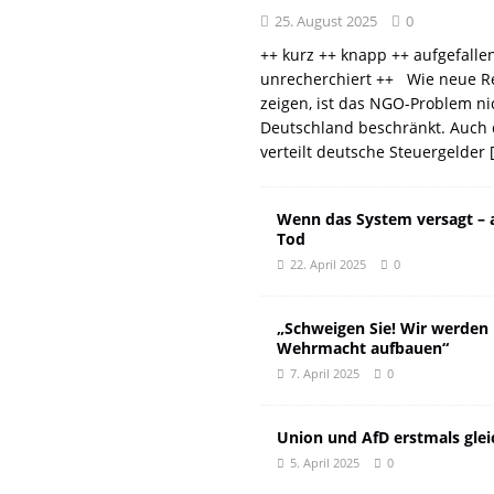
25. August 2025
0
++ kurz ++ knapp ++ aufgefalle
unrecherchiert ++ Wie neue R
zeigen, ist das NGO-Problem ni
Deutschland beschränkt. Auch 
verteilt deutsche Steuergelder
Wenn das System versagt – 
Tod
22. April 2025
0
„Schweigen Sie! Wir werden
Wehrmacht aufbauen“
7. April 2025
0
Union und AfD erstmals glei
5. April 2025
0