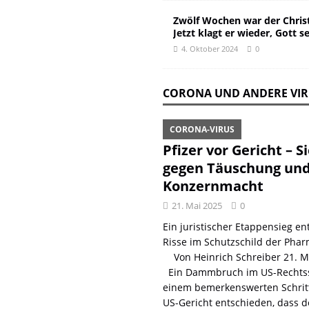
Zwölf Wochen war der Christ
Jetzt klagt er wieder, Gott s
4. Oktober 2024
0
CORONA UND ANDERE VI
CORONA-VIRUS
Pfizer vor Gericht – S
gegen Täuschung un
Konzernmacht
21. Mai 2025
0
Ein juristischer Etappensieg ent
Risse im Schutzschild der Phar
Von Heinrich Schreiber 21. 
Ein Dammbruch im US-Rechtss
einem bemerkenswerten Schritt
US-Gericht entschieden, dass d