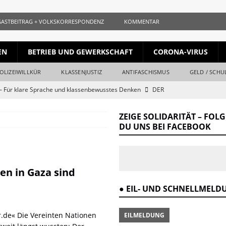
GASTBEITRAG + VOLKSKORRESPONDENZ
KOMMENTAR
EN
BETRIEB UND GEWERKSCHAFT
CORONA-VIRUS
OLIZEIWILLKÜR
KLASSENJUSTIZ
ANTIFASCHISMUS
GELD / SCHU
 Für klare Sprache und klassenbewusstes Denken
DER
ZEIGE SOLIDARITÄT – FOL
ls gleichauf
KURZ + KNAPP + AUFGESCHNAPPT
DU UNS BEI FACEBOOK
naille und der Krieg
DER REVOLUTIONÄR
Krieg und Kapital
DER REVOLUTIONÄR
en in Gaza sind
ang vom Ende
DER REVOLUTIONÄR
● EIL- UND SCHNELLMEL
r Verrat des Revisionismus: Der Klassenkampf hinter der Lüge
DER
.de« Die Vereinten Nationen
EILMELDUNG