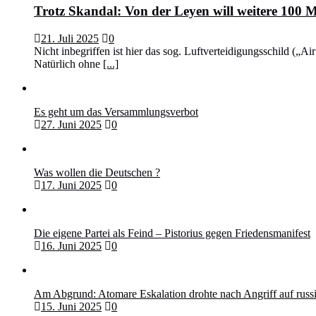
Trotz Skandal: Von der Leyen will weitere 100 M
21. Juli 2025
0
Nicht inbegriffen ist hier das sog. Luftverteidigungsschild („
Natürlich ohne
[...]
Es geht um das Versammlungsverbot
27. Juni 2025
0
Was wollen die Deutschen ?
17. Juni 2025
0
Die eigene Partei als Feind – Pistorius gegen Friedensmanifest
16. Juni 2025
0
Am Abgrund: Atomare Eskalation drohte nach Angriff auf rus
15. Juni 2025
0