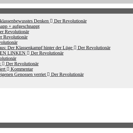
d klassenbewusstes Denken
Der Revolutionär
app + aufgeschnappt
r Revolutionär
r Revolutionär
olutionär
mus: Der Klassenkampf hinter der Lüge
Der Revolutionär
HEN LINKEN
Der Revolutionär
lutionär
g
Der Revolutionär
iert
Kommentar
igenen Genossen verriet
Der Revolutionär