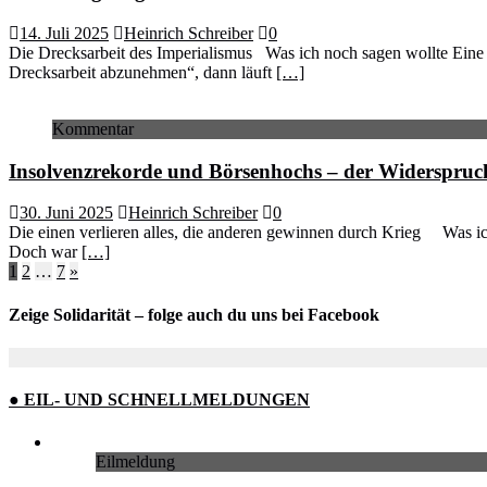
14. Juli 2025
Heinrich Schreiber
0
Die Drecksarbeit des Imperialismus Was ich noch sagen wollte Eine
Drecksarbeit abzunehmen“, dann läuft
[…]
Kommentar
Insolvenzrekorde und Börsenhochs – der Widerspruc
30. Juni 2025
Heinrich Schreiber
0
Die einen verlieren alles, die anderen gewinnen durch Krieg Was i
Doch war
[…]
Seitennummerierung
1
2
…
7
»
der
Zeige Solidarität – folge auch du uns bei Facebook
Beiträge
● EIL- UND SCHNELLMELDUNGEN
Eilmeldung