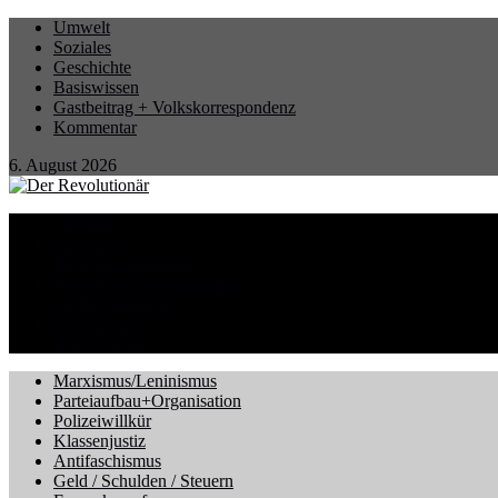
Umwelt
Soziales
Geschichte
Basiswissen
Gastbeitrag + Volkskorrespondenz
Kommentar
6. August 2026
Startseite
Eilmeldung
Berichte / Aktionen
Betrieb und Gewerkschaft
CORONA-Virus
International
Kriegsgefahr
Marxismus/Leninismus
Parteiaufbau+Organisation
Polizeiwillkür
Klassenjustiz
Antifaschismus
Geld / Schulden / Steuern