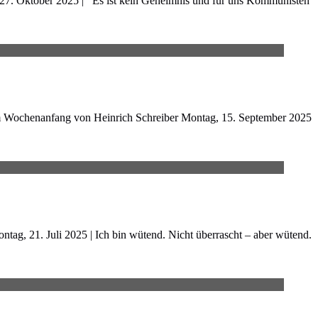
27. Oktober 2025 | Es ist kein Geheimnis und für uns Kommunisten
um Wochenanfang von Heinrich Schreiber Montag, 15. September 2025
g, 21. Juli 2025 | Ich bin wütend. Nicht überrascht – aber wütend.