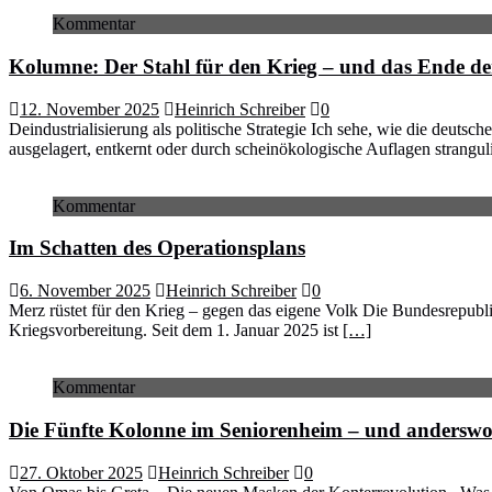
Kommentar
Kolumne: Der Stahl für den Krieg – und das Ende der
12. November 2025
Heinrich Schreiber
0
Deindustrialisierung als politische Strategie Ich sehe, wie die deuts
ausgelagert, entkernt oder durch scheinökologische Auflagen strangulie
Kommentar
Im Schatten des Operationsplans
6. November 2025
Heinrich Schreiber
0
Merz rüstet für den Krieg – gegen das eigene Volk Die Bundesrepubli
Kriegsvorbereitung. Seit dem 1. Januar 2025 ist
[…]
Kommentar
Die Fünfte Kolonne im Seniorenheim – und andersw
27. Oktober 2025
Heinrich Schreiber
0