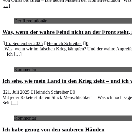
Von Omas bis Greta – Die neuen Masken der Konterrevolution Was i
[…]
Der Revolutionär
Was, wenn der wahre Feind nicht an der Front steht, 
15. September 2025
Heinrich Schreiber
0
„Was, wenn wir im falschen Krieg kämpfen? Und der wahre Angreife
| Ich
[…]
Kommentar
Ich sehe, wie mein Land in den Krieg zieht – und ich
21. Juli 2025
Heinrich Schreiber
0
Mit jeder Rakete stirbt ein Stück Menschlichkeit Was ich noch sag
Seit
[…]
Kommentar
Ich habe genug von den sauberen Händen