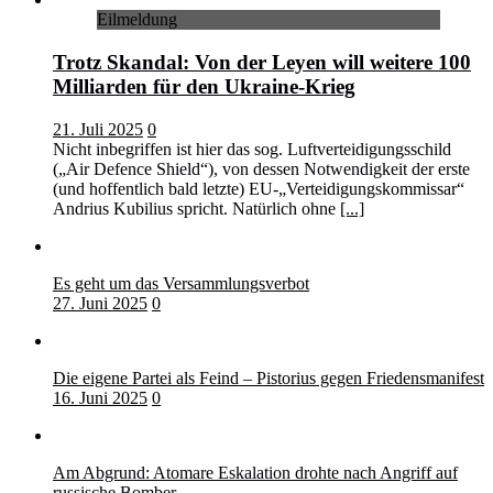
Eilmeldung
Trotz Skandal: Von der Leyen will weitere 100
Milliarden für den Ukraine-Krieg
21. Juli 2025
0
Nicht inbegriffen ist hier das sog. Luftverteidigungsschild
(„Air Defence Shield“), von dessen Notwendigkeit der erste
(und hoffentlich bald letzte) EU-„Verteidigungskommissar“
Andrius Kubilius spricht. Natürlich ohne
[...]
Es geht um das Versammlungsverbot
27. Juni 2025
0
Die eigene Partei als Feind – Pistorius gegen Friedensmanifest
16. Juni 2025
0
Am Abgrund: Atomare Eskalation drohte nach Angriff auf
russische Bomber