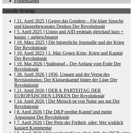
Frauenkampf
Aktuelle Beiträge
[ 21. April 2025 ]
Gegen das Gendern – Für klare Sprache
und klassenbewusstes Denken
Der Revolutionär
[ 5. April 2025 ]
Union und AfD erstmals gleichauf
kurz +
knapp + aufgeschnappt
[ 19. März 2025 ]
Die bürgerliche Journaille und der Krieg
Der Revolutionär
[ 19. April 2023 ]
1. Mai: Gegen Krise, Krieg und Kapital
Der Revolutionär
[ 19. Mai 2026 ]
Stalingrad – Der Anfang vom Ende
Der
Revolutionär
[ 28. April 2026 ]
1956, Ungarn und der Verrat des
Revisionismus: Der Klassenkampf hinter der Lüge
Der
Revolutionär
[ 21. April 2026 ]
DER 8. PARTEITAG DER
EUROPÄISCHEN LINKEN
Der Revolutionär
[ 14. April 2026 ]
Der Mensch ist von Natur aus gut
Der
Revolutionär
[ 8. April 2026 ]
Die DKP predigt Kampf und meint
Anpassung
Der Revolutionär
[ 7. April 2026 ]
Der Preis der Freiheit, oder: Wer wirklich
kassiert
Kommentar