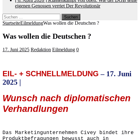
[ 6. April 2026 ]
Klassenkampf von oben: Wie der DGB seine
eigenen Genossen verriet
Der Revolutionär
Suchen
nach:
Startseite
Eilmeldung
Was wollen die Deutschen ?
Was wollen die Deutschen ?
17. Juni 2025
Redaktion
Eilmeldung
0
EIL- + SCHNELLMELDUNG
– 17. Juni
2025
|
Wunsch nach diplomatischen
Verhandlungen
Das Marketingunternehmen Civey bindet ihre
Produktbefragungen bewusst auch in