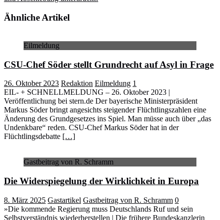
Ähnliche Artikel
Eilmeldung
CSU-Chef Söder stellt Grundrecht auf Asyl in Frage
26. Oktober 2023
Redaktion
Eilmeldung
1
EIL- + SCHNELLMELDUNG – 26. Oktober 2023 |
Veröffentlichung bei stern.de Der bayerische Ministerpräsident
Markus Söder bringt angesichts steigender Flüchtlingszahlen eine
Änderung des Grundgesetzes ins Spiel. Man müsse auch über „das
Undenkbare“ reden. CSU-Chef Markus Söder hat in der
Flüchtlingsdebatte
[…]
Gastbeitrag von R. Schramm
Die Widerspiegelung der Wirklichkeit in Europa
8. März 2025
Gastartikel
Gastbeitrag von R. Schramm
0
»Die kommende Regierung muss Deutschlands Ruf und sein
Selbstverständnis wiederherstellen | Die frühere Bundeskanzlerin