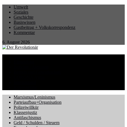
Umwelt
Soziales
Geschichte
Basiswissen
Gastbeitrag + Volkskorrespondenz
Kommentar
6. August 2026
Startseite
Eilmeldung
Berichte / Aktionen
Betrieb und Gewerkschaft
CORONA-Virus
International
Kriegsgefahr
Marxismus/Leninismus
Parteiaufbau+Organisation
Polizeiwillkür
Klassenjustiz
Antifaschismus
Geld / Schulden / Steuern