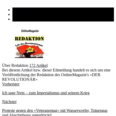
EIL- + SCHNELLMELDUNG
Kriegsgeflüster
Wunsch nach diplomatischen Verhandlungen
Über Redaktion
172 Artikel
Bei diesem Artikel bzw. dieser Eilmeldung handelt es sich um eine
Veröffentlichung der Redaktion des OnlineMagazin's »DER
REVOLUTIONÄR«
Webseite
Vorheriger
Ich sage Nein – zum Imperialismus und seinem Krieg
Nächster
Proteste gegen den »Veteranentag« mit Wasserwerfer, Tränengas
und Abschiebung unterdrückt!