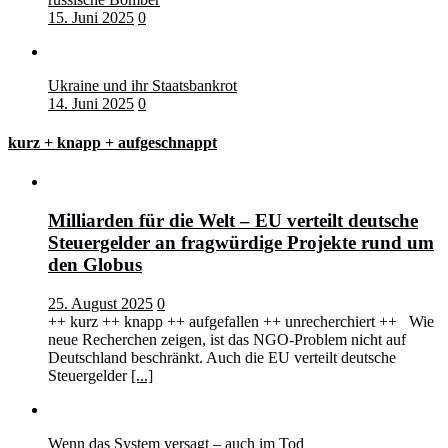
15. Juni 2025
0
Ukraine und ihr Staatsbankrot
14. Juni 2025
0
kurz + knapp + aufgeschnappt
Milliarden für die Welt – EU verteilt deutsche
Steuergelder an fragwürdige Projekte rund um
den Globus
25. August 2025
0
++ kurz ++ knapp ++ aufgefallen ++ unrecherchiert ++ Wie
neue Recherchen zeigen, ist das NGO-Problem nicht auf
Deutschland beschränkt. Auch die EU verteilt deutsche
Steuergelder
[...]
Wenn das System versagt – auch im Tod