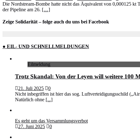
Die Nordstream-Bombe hatte nicht das Äquivalent von 0,000125 kt T
der Pipeline am 26.
[…]
Zeige Solidarität – folge auch du uns bei Facebook
● EIL- UND SCHNELLMELDUNGEN
Eilmeldung
Trotz Skandal: Von der Leyen will weitere 100 M
21. Juli 2025
0
Nicht inbegriffen ist hier das sog. Luftverteidigungsschild („
Natürlich ohne
[...]
Es geht um das Versammlungsverbot
27. Juni 2025
0