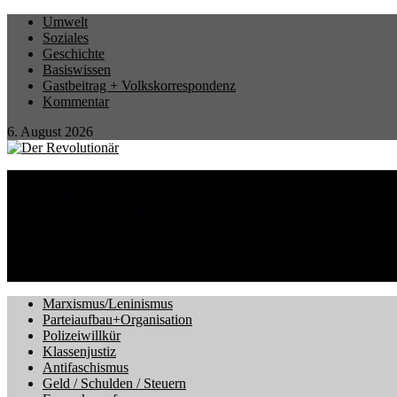
Umwelt
Soziales
Geschichte
Basiswissen
Gastbeitrag + Volkskorrespondenz
Kommentar
6. August 2026
Startseite
Eilmeldung
Berichte / Aktionen
Betrieb und Gewerkschaft
CORONA-Virus
International
Kriegsgefahr
Marxismus/Leninismus
Parteiaufbau+Organisation
Polizeiwillkür
Klassenjustiz
Antifaschismus
Geld / Schulden / Steuern