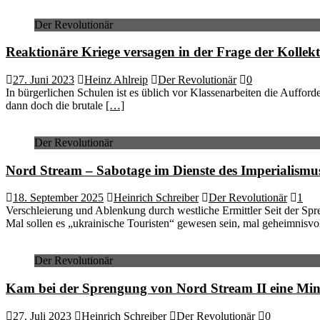
Der Revolutionär
Reaktionäre Kriege versagen in der Frage der Kollekt
27. Juni 2023
Heinz Ahlreip
Der Revolutionär
0
In bürgerlichen Schulen ist es üblich vor Klassenarbeiten die Aufford
dann doch die brutale
[…]
Der Revolutionär
Nord Stream – Sabotage im Dienste des Imperialismu
18. September 2025
Heinrich Schreiber
Der Revolutionär
1
Verschleierung und Ablenkung durch westliche Ermittler Seit der Sp
Mal sollen es „ukrainische Touristen“ gewesen sein, mal geheimnisvo
Der Revolutionär
Kam bei der Sprengung von Nord Stream II eine Mi
27. Juli 2023
Heinrich Schreiber
Der Revolutionär
0