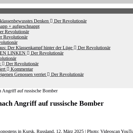
d klassenbewusstes Denken
Der Revolutionär
app + aufgeschnappt
r Revolutionär
r Revolutionär
olutionär
mus: Der Klassenkampf hinter der Lüge
Der Revolutionär
HEN LINKEN
Der Revolutionär
lutionär
g
Der Revolutionär
iert
Kommentar
igenen Genossen verriet
Der Revolutionär
 Angriff auf russische Bomber
ach Angriff auf russische Bomber
opostens in Kursk, Russland, 12. März 2025 | Photo: Videoscan YouT