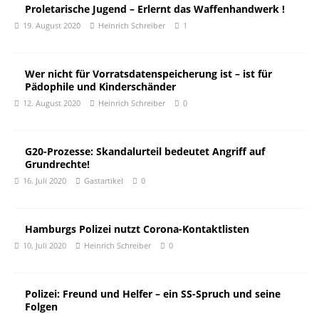
Proletarische Jugend – Erlernt das Waffenhandwerk !
19. August 2020
Heinrich Schreiber
1
Wer nicht für Vorratsdatenspeicherung ist – ist für
Pädophile und Kinderschänder
12. August 2020
Heinrich Schreiber
0
G20-Prozesse: Skandalurteil bedeutet Angriff auf
Grundrechte!
16. Juli 2020
Gastartikel
0
Hamburgs Polizei nutzt Corona-Kontaktlisten
10. Juli 2020
Heinrich Schreiber
0
Polizei: Freund und Helfer – ein SS-Spruch und seine
Folgen