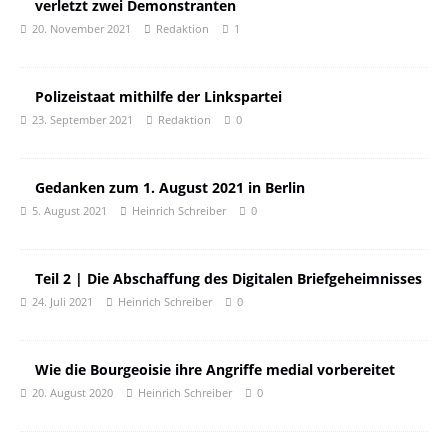
verletzt zwei Demonstranten
20. November 2021
Redaktion
1
Polizeistaat mithilfe der Linkspartei
23. September 2021
Redaktion
0
Gedanken zum 1. August 2021 in Berlin
5. August 2021
Heinrich Schreiber
0
Teil 2 | Die Abschaffung des Digitalen Briefgeheimnisses
24. Juli 2021
Heinrich Schreiber
0
Wie die Bourgeoisie ihre Angriffe medial vorbereitet
20. August 2020
Heinrich Schreiber
0