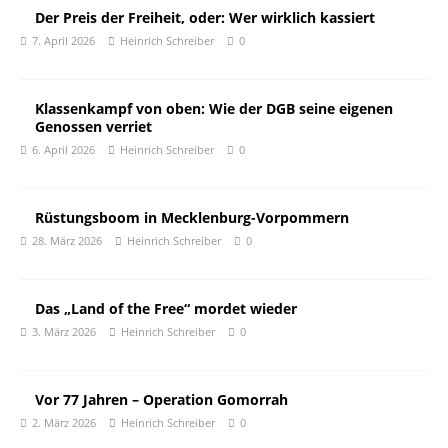
Der Preis der Freiheit, oder: Wer wirklich kassiert
7. April 2026
Heinrich Schreiber
0
Klassenkampf von oben: Wie der DGB seine eigenen
Genossen verriet
6. April 2026
Heinrich Schreiber
0
Rüstungsboom in Mecklenburg-Vorpommern
28. März 2026
Heinrich Schreiber
0
Das „Land of the Free“ mordet wieder
3. März 2026
Heinrich Schreiber
0
Vor 77 Jahren – Operation Gomorrah
2. März 2026
Heinrich Schreiber
0