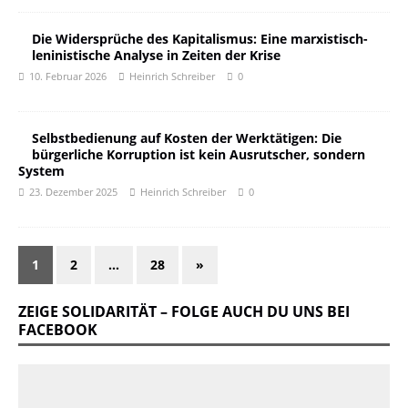
Die Widersprüche des Kapitalismus: Eine marxistisch-
leninistische Analyse in Zeiten der Krise
10. Februar 2026
Heinrich Schreiber
0
Selbstbedienung auf Kosten der Werktätigen: Die
bürgerliche Korruption ist kein Ausrutscher, sondern
System
23. Dezember 2025
Heinrich Schreiber
0
1
2
…
28
»
ZEIGE SOLIDARITÄT – FOLGE AUCH DU UNS BEI
FACEBOOK