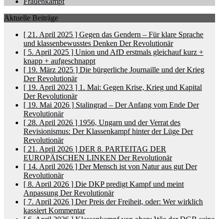
Frauenkampf
Aktuelle Beiträge
[ 21. April 2025 ]
Gegen das Gendern – Für klare Sprache
und klassenbewusstes Denken
Der Revolutionär
[ 5. April 2025 ]
Union und AfD erstmals gleichauf
kurz +
knapp + aufgeschnappt
[ 19. März 2025 ]
Die bürgerliche Journaille und der Krieg
Der Revolutionär
[ 19. April 2023 ]
1. Mai: Gegen Krise, Krieg und Kapital
Der Revolutionär
[ 19. Mai 2026 ]
Stalingrad – Der Anfang vom Ende
Der
Revolutionär
[ 28. April 2026 ]
1956, Ungarn und der Verrat des
Revisionismus: Der Klassenkampf hinter der Lüge
Der
Revolutionär
[ 21. April 2026 ]
DER 8. PARTEITAG DER
EUROPÄISCHEN LINKEN
Der Revolutionär
[ 14. April 2026 ]
Der Mensch ist von Natur aus gut
Der
Revolutionär
[ 8. April 2026 ]
Die DKP predigt Kampf und meint
Anpassung
Der Revolutionär
[ 7. April 2026 ]
Der Preis der Freiheit, oder: Wer wirklich
kassiert
Kommentar