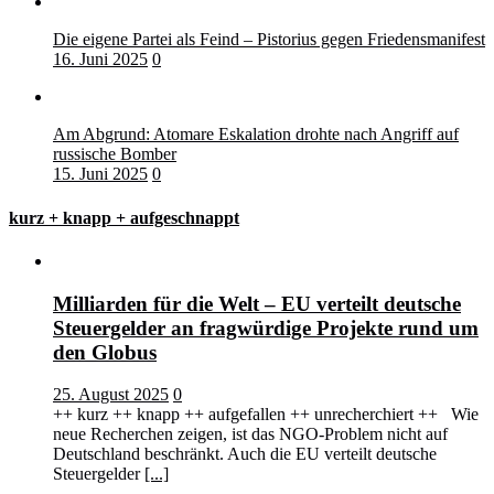
Die eigene Partei als Feind – Pistorius gegen Friedensmanifest
16. Juni 2025
0
Am Abgrund: Atomare Eskalation drohte nach Angriff auf
russische Bomber
15. Juni 2025
0
kurz + knapp + aufgeschnappt
Milliarden für die Welt – EU verteilt deutsche
Steuergelder an fragwürdige Projekte rund um
den Globus
25. August 2025
0
++ kurz ++ knapp ++ aufgefallen ++ unrecherchiert ++ Wie
neue Recherchen zeigen, ist das NGO-Problem nicht auf
Deutschland beschränkt. Auch die EU verteilt deutsche
Steuergelder
[...]