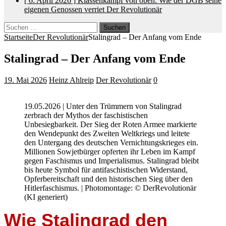
[ 6. April 2026 ]
Klassenkampf von oben: Wie der DGB seine
eigenen Genossen verriet
Der Revolutionär
Suchen
nach:
Startseite
Der Revolutionär
Stalingrad – Der Anfang vom Ende
Stalingrad – Der Anfang vom Ende
19. Mai 2026
Heinz Ahlreip
Der Revolutionär
0
19.05.2026 | Unter den Trümmern von Stalingrad
zerbrach der Mythos der faschistischen
Unbesiegbarkeit. Der Sieg der Roten Armee markierte
den Wendepunkt des Zweiten Weltkriegs und leitete
den Untergang des deutschen Vernichtungskrieges ein.
Millionen Sowjetbürger opferten ihr Leben im Kampf
gegen Faschismus und Imperialismus. Stalingrad bleibt
bis heute Symbol für antifaschistischen Widerstand,
Opferbereitschaft und den historischen Sieg über den
Hitlerfaschismus. | Photomontage: © DerRevolutionär
(KI generiert)
Wie Stalingrad den