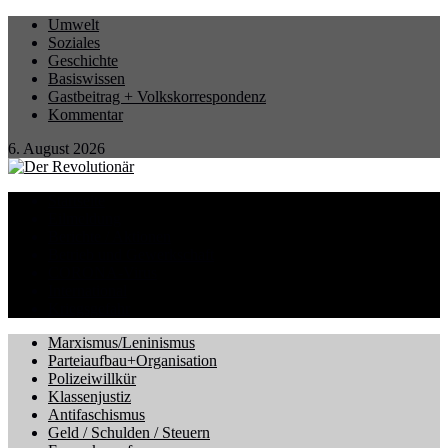
Umwelt
Soziales
Geschichte
Basiswissen
Gastbeitrag + Volkskorrespondenz
Kommentar
6. August 2026
Startseite
Eilmeldung
Berichte / Aktionen
Betrieb und Gewerkschaft
CORONA-Virus
International
Kriegsgefahr
Marxismus/Leninismus
Parteiaufbau+Organisation
Polizeiwillkür
Klassenjustiz
Antifaschismus
Geld / Schulden / Steuern