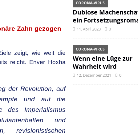
CORONA-VIRUS
Dubiose Machenschaf
ein Fortsetzungsrom
onäre Zahn gezogen
11. April 2023
0
CORONA-VIRUS
ele zeigt, wie weit die
Wenn eine Lüge zur
eits reicht. Enver Hoxha
Wahrheit wird
12. Dezember 2021
0
ng der Revolution, auf
kämpfe und auf die
ie des Imperialismus
ulantenhaften und
en, revisionistischen