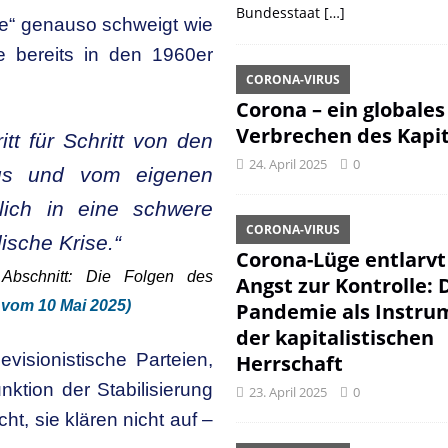
Bundesstaat
[…]
e“ genauso schweigt wie
ie bereits in den 1960er
CORONA-VIRUS
Corona – ein globales
Verbrechen des Kapit
tt für Schritt von den
24. April 2025
0
mus und vom eigenen
tlich in eine schwere
CORONA-VIRUS
ische Krise.“
Corona-Lüge entlarvt
Abschnitt: Die Folgen des
Angst zur Kontrolle: 
 vom 10 Mai 2025)
Pandemie als Instru
der kapitalistischen
visionistische Parteien,
Herrschaft
unktion der Stabilisierung
23. April 2025
0
ht, sie klären nicht auf –