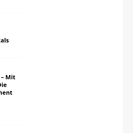
als
 – Mit
Die
ment