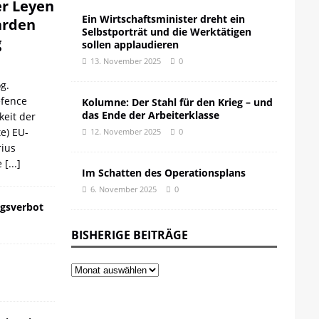
er Leyen
Ein Wirtschaftsminister dreht ein
iarden
Selbstporträt und die Werktätigen
g
sollen applaudieren
13. November 2025
0
g.
efence
Kolumne: Der Stahl für den Krieg – und
das Ende der Arbeiterklasse
keit der
te) EU-
12. November 2025
0
ius
e
[...]
Im Schatten des Operationsplans
6. November 2025
0
gsverbot
BISHERIGE BEITRÄGE