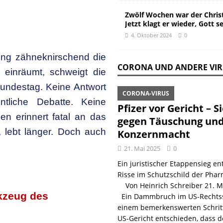
Zwölf Wochen war der Christ
Jetzt klagt er wieder, Gott s
4. Oktober 2024
0
ung zähneknirschend die
CORONA UND ANDERE VI
 einräumt, schweigt die
undestag. Keine Antwort
CORONA-VIRUS
ntliche Debatte. Keine
Pfizer vor Gericht – S
en erinnert fatal an das
gegen Täuschung un
 lebt länger. Doch auch
Konzernmacht
21. Mai 2025
0
Ein juristischer Etappensieg ent
Risse im Schutzschild der Phar
Von Heinrich Schreiber 21. 
kzeug des
Ein Dammbruch im US-Rechtss
einem bemerkenswerten Schritt
US-Gericht entschieden, dass d