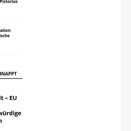
 Pistorius
ation
ische
HNAPPT
t – EU
würdige
n