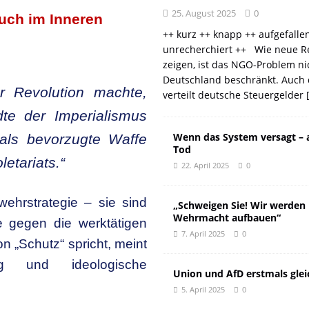
25. August 2025
0
auch im Inneren
++ kurz ++ knapp ++ aufgefalle
unrecherchiert ++ Wie neue R
zeigen, ist das NGO-Problem ni
Deutschland beschränkt. Auch 
r Revolution machte,
verteilt deutsche Steuergelder
te der Imperialismus
Wenn das System versagt – 
als bevorzugte Waffe
Tod
etariats.“
22. April 2025
0
ehrstrategie – sie sind
„Schweigen Sie! Wir werden
Wehrmacht aufbauen“
ve gegen die werktätigen
7. April 2025
0
 „Schutz“ spricht, meint
ung und ideologische
Union und AfD erstmals glei
5. April 2025
0