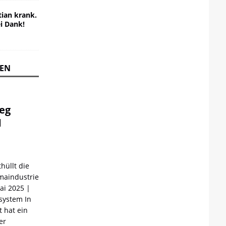
ian krank.
ei Dank!
REN
ieg
d
hüllt die
maindustrie
Mai 2025 |
ystem In
 hat ein
er