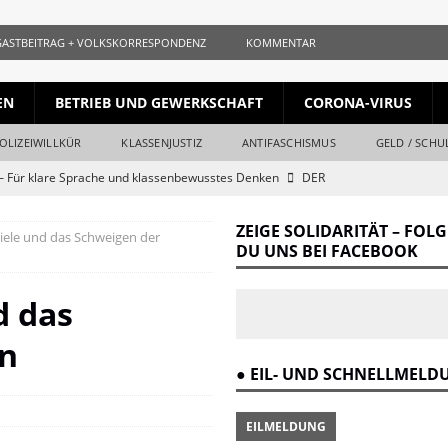
GASTBEITRAG + VOLKSKORRESPONDENZ
KOMMENTAR
EN
BETRIEB UND GEWERKSCHAFT
CORONA-VIRUS
OLIZEIWILLKÜR
KLASSENJUSTIZ
ANTIFASCHISMUS
GELD / SCHU
 Für klare Sprache und klassenbewusstes Denken
DER
ZEIGE SOLIDARITÄT – FOL
ele und das Schweigen der
ls gleichauf
KURZ + KNAPP + AUFGESCHNAPPT
DU UNS BEI FACEBOOK
naille und der Krieg
DER REVOLUTIONÄR
d das
Krieg und Kapital
DER REVOLUTIONÄR
n
ang vom Ende
DER REVOLUTIONÄR
● EIL- UND SCHNELLMEL
r Verrat des Revisionismus: Der Klassenkampf hinter der Lüge
DER
EILMELDUNG