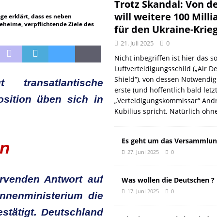
DER EUROPÄISCHEN LINKEN
DER REVOLUTIONÄR
Trotz Skandal: Von d
will weitere 100 Mill
e erklärt, dass es neben
Natur aus gut
DER REVOLUTIONÄR
heime, verpflichtende Ziele des
für den Ukraine-Krie
f und meint Anpassung
DER REVOLUTIONÄR
21. Juli 2025
0
 oder: Wer wirklich kassiert
KOMMENTAR
Nicht inbegriffen ist hier das so
n: Wie der DGB seine eigenen Genossen verriet
DER REVOLUTIONÄR
Luftverteidigungsschild („Air D
Shield“), von dessen Notwendig
 transatlantische
erste (und hoffentlich bald letz
sition üben sich in
„Verteidigungskommissar“ Andr
Kubilius spricht. Natürlich ohn
Es geht um das Versammlun
en
27. Juni 2025
0
arvenden Antwort auf
Was wollen die Deutschen ?
17. Juni 2025
0
nnenministerium die
stätigt. Deutschland