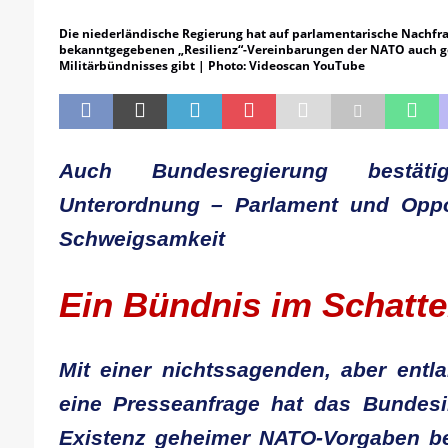
[ 21. April 2026 ]
DER 8. PARTEITAG 
Die niederländische Regierung hat auf parlamentarische Nachfrag
[ 14. April 2026 ]
Der Mensch ist von 
bekanntgegebenen „Resilienz“-Vereinbarungen der NATO auch ge
Militärbündnisses gibt | Photo: Videoscan YouTube
[ 8. April 2026 ]
Die DKP predigt Kamp
[ 7. April 2026 ]
Der Preis der Freiheit,
[ 6. April 2026 ]
Klassenkampf von obe
Auch Bundesregierung bestätigt
Unterordnung – Parlament und Oppo
Schweigsamkeit
Ein Bündnis im Schatt
Mit einer nichtssagenden, aber entl
eine Presseanfrage hat das Bundesi
Existenz geheimer NATO-Vorgaben be