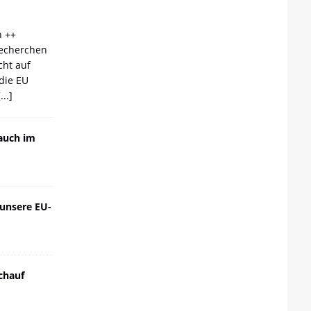
n ++
echerchen
cht auf
die EU
[...]
auch im
 unsere EU-
chauf