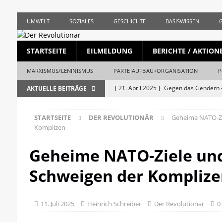
UMWELT
SOZIALES
GESCHICHTE
BASISWISSEN
STARTSEITE
EILMELDUNG
BERICHTE / AKTION
MARXISMUS/LENINISMUS
PARTEIAUFBAU+ORGANISATION
P
[ 21. April 2025 ]
Gegen das Gendern –
AKTUELLE BEITRÄGE
REVOLUTIONÄR
STARTSEITE
DER REVOLUTIONÄR
Geheime NATO-Zi
[ 5. April 2025 ]
Union und AfD erstma
Komplizen
[ 19. März 2025 ]
Die bürgerliche Jour
Geheime NATO-Ziele un
[ 19. April 2023 ]
1. Mai: Gegen Krise, 
Schweigen der Komplize
[ 19. Mai 2026 ]
Stalingrad – Der Anf
[ 28. April 2026 ]
1956, Ungarn und de
11. Juli 2025
Heinrich Schreiber
Der Revolutionär
0
REVOLUTIONÄR