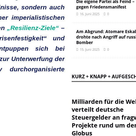
Die eigene Partei als Feind –
ndnisse, sondern auch
gegen Friedensmanifest
16. Juni 2025
0
er imperialistischen
en
„Resilienz-Ziele“
–
Am Abgrund: Atomare Eskal
drohte nach Angriff auf russ
senfestigkeit“ und
Bomber
ntpuppen sich bei
15. Juni 2025
0
 zur Unterwerfung der
 durchorganisierte
KURZ + KNAPP + AUFGESC
Milliarden für die Wel
verteilt deutsche
Steuergelder an frag
Projekte rund um de
Globus