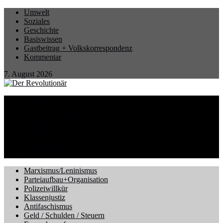
Umwelt
Soziales
Geschichte
Basiswissen
Gastbeitrag + Volkskorrespondenz
Kommentar
7. August 2026
Startseite
Eilmeldung
Berichte / Aktionen
Betrieb und Gewerkschaft
CORONA-Virus
International
Kriegsgefahr
Marxismus/Leninismus
Parteiaufbau+Organisation
Polizeiwillkür
Klassenjustiz
Antifaschismus
Geld / Schulden / Steuern