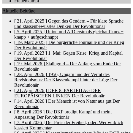
Frauenkampf
Aktuelle Beiträge
[ 21. April 2025 ]
Gegen das Gendern – Für klare Sprache
und klassenbewusstes Denken
Der Revolutionär
[ 5. April 2025 ]
Union und AfD erstmals gleichauf
kurz +
knapp + aufgeschnappt
[ 19. März 2025 ]
Die bürgerliche Journaille und der Krieg
Der Revolutionär
[ 19. April 2023 ]
1. Mai: Gegen Krise, Krieg und Kapital
Der Revolutionär
[ 19. Mai 2026 ]
Stalingrad – Der Anfang vom Ende
Der
Revolutionär
[ 28. April 2026 ]
1956, Ungarn und der Verrat des
Revisionismus: Der Klassenkampf hinter der Lüge
Der
Revolutionär
[ 21. April 2026 ]
DER 8. PARTEITAG DER
EUROPÄISCHEN LINKEN
Der Revolutionär
[ 14. April 2026 ]
Der Mensch ist von Natur aus gut
Der
Revolutionär
[ 8. April 2026 ]
Die DKP predigt Kampf und meint
Anpassung
Der Revolutionär
[ 7. April 2026 ]
Der Preis der Freiheit, oder: Wer wirklich
kassiert
Kommentar