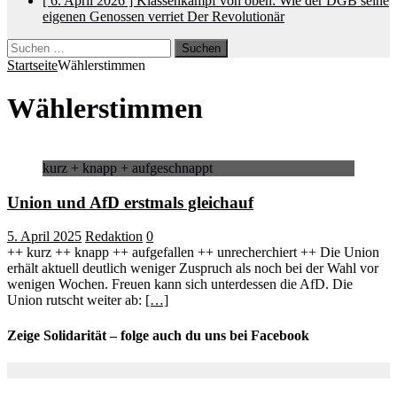
[ 6. April 2026 ]
Klassenkampf von oben: Wie der DGB seine
eigenen Genossen verriet
Der Revolutionär
Suchen
nach:
Startseite
Wählerstimmen
Wählerstimmen
kurz + knapp + aufgeschnappt
Union und AfD erstmals gleichauf
5. April 2025
Redaktion
0
++ kurz ++ knapp ++ aufgefallen ++ unrecherchiert ++ Die Union
erhält aktuell deutlich weniger Zuspruch als noch bei der Wahl vor
wenigen Wochen. Freuen kann sich unterdessen die AfD. Die
Union rutscht weiter ab:
[…]
Zeige Solidarität – folge auch du uns bei Facebook