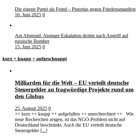
Die eigene Partei als Feind – Pistorius gegen Friedensmanifest
16. Juni 2025
0
Am Abgrund: Atomare Eskalation drohte nach Angriff auf
russische Bomber
15. Juni 2025
0
kurz + knapp + aufgeschnappt
Milliarden für die Welt – EU verteilt deutsche
Steuergelder an fragwürdige Projekte rund um
den Globus
25. August 2025
0
++ kurz ++ knapp ++ aufgefallen ++ unrecherchiert ++ Wie
neue Recherchen zeigen, ist das NGO-Problem nicht auf
Deutschland beschränkt. Auch die EU verteilt deutsche
Steuergelder
[...]