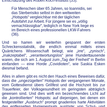
Einschätzung des
Robert Koch-Instituts
(35).
Für Menschen über 65 Jahren, so Ioannidis, sei
das Sterberisiko selbst in den weltweiten
„Hotspots“ vergleichbar mit der täglichen
Autofahrt zur Arbeit. Für jüngere sei es „völlig
vernachlässigbar“, lediglich in New York liege es
im Bereich eines professionellen LKW-Fahrers
(36).
Und so harren wir weiterhin gespannt der ersten
Schreckensstatistik, die endlich einmal mittels eines
Quäntchens Wissenschaft belegt, wie „irre“, „zynisch“,
„inakzeptabel“, „verantwortungslos“ jene Hunderttausende
waren, die sich am 1. August zum „Tag der Freiheit“ in Berlin
einfanden — eine Horde „Covidioten“, wie Saskia Esken
diesmal befand.
Alles in allem gibt es nicht den Hauch eines Beweises dafür,
dass die „ungezügelten“ Hotspots der vergangenen Monate,
vom Gottesdienst übers Grillfest und die Hochzeit bis zur
Trauerfeier, der Volksgesundheit im geringsten abträglich
gewesen sind. Und dies wirft ein bezeichnendes Licht auf
die „kontrollierten“ Hotspots: auf diejenigen, bei denen ein
festgestellter „Ausbruch“ prompt gnadenlos harte Aktivitäten
des entfesselten Hygienestaats auslöste: von Schul- und