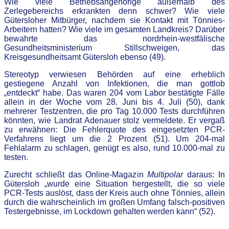
Wie viele Betriebsangehörige außerhalb des
Zerlegebereichs erkrankten denn schwer? Wie viele
Gütersloher Mitbürger, nachdem sie Kontakt mit Tönnies-
Arbeitern hatten? Wie viele im gesamten Landkreis? Darüber
bewahrte das nordrhein-westfälische
Gesundheitsministerium Stillschweigen, das
Kreisgesundheitsamt Gütersloh ebenso (49).
Stereotyp verwiesen Behörden auf eine erheblich
gestiegene Anzahl von Infektionen, die man gottlob
„entdeckt“ habe. Das waren 204 vom Labor bestätigte Fälle
allein in der Woche vom 28. Juni bis 4. Juli (50), dank
mehrerer Testzentren, die pro Tag 10.000 Tests durchführen
könnten, wie Landrat Adenauer stolz vermeldete. Er vergaß
zu erwähnen: Die Fehlerquote des eingesetzten PCR-
Verfahrens liegt um die 2 Prozent (51). Um 204-mal
Fehlalarm zu schlagen, genügt es also, rund 10.000-mal zu
testen.
Zurecht schließt das Online-Magazin
Multipolar
daraus: In
Gütersloh „wurde eine Situation hergestellt, die so viele
PCR-Tests auslöst, dass der Kreis auch ohne Tönnies, allein
durch die wahrscheinlich im großen Umfang falsch-positiven
Testergebnisse, im Lockdown gehalten werden kann“ (52).