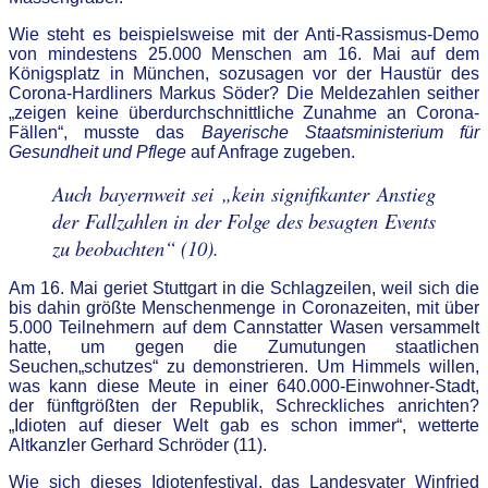
Wie steht es beispielsweise mit der Anti-Rassismus-Demo
von mindestens 25.000 Menschen am 16. Mai auf dem
Königsplatz in München, sozusagen vor der Haustür des
Corona-Hardliners Markus Söder? Die Meldezahlen seither
„zeigen keine überdurchschnittliche Zunahme an Corona-
Fällen“, musste das
Bayerische Staatsministerium für
Gesundheit und Pflege
auf Anfrage zugeben.
Auch bayernweit sei „kein signifikanter Anstieg
der Fallzahlen in der Folge des besagten Events
zu beobachten“ (10).
Am 16. Mai geriet Stuttgart in die Schlagzeilen, weil sich die
bis dahin größte Menschenmenge in Coronazeiten, mit über
5.000 Teilnehmern auf dem Cannstatter Wasen versammelt
hatte, um gegen die Zumutungen staatlichen
Seuchen„schutzes“ zu demonstrieren. Um Himmels willen,
was kann diese Meute in einer 640.000-Einwohner-Stadt,
der fünftgrößten der Republik, Schreckliches anrichten?
„Idioten auf dieser Welt gab es schon immer“, wetterte
Altkanzler Gerhard Schröder (11).
Wie sich dieses Idiotenfestival, das Landesvater Winfried