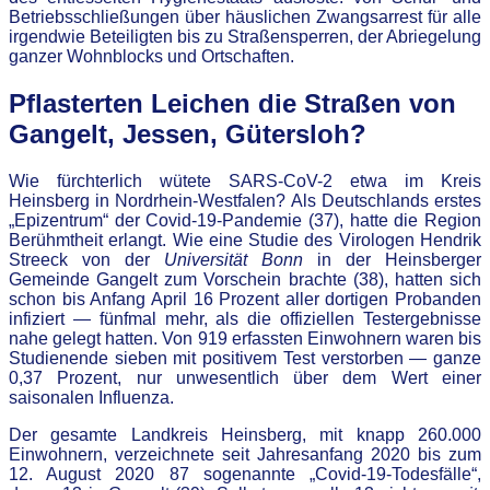
Betriebsschließungen über häuslichen Zwangsarrest für alle
irgendwie Beteiligten bis zu Straßensperren, der Abriegelung
ganzer Wohnblocks und Ortschaften.
Pflasterten Leichen die Straßen von
Gangelt, Jessen, Gütersloh?
Wie fürchterlich wütete SARS-CoV-2 etwa im Kreis
Heinsberg in Nordrhein-Westfalen? Als Deutschlands erstes
„Epizentrum“ der Covid-19-Pandemie (37), hatte die Region
Berühmtheit erlangt. Wie eine Studie des Virologen Hendrik
Streeck von der
Universität Bonn
in der Heinsberger
Gemeinde Gangelt zum Vorschein brachte (38), hatten sich
schon bis Anfang April 16 Prozent aller dortigen Probanden
infiziert — fünfmal mehr, als die offiziellen Testergebnisse
nahe gelegt hatten. Von 919 erfassten Einwohnern waren bis
Studienende sieben mit positivem Test verstorben — ganze
0,37 Prozent, nur unwesentlich über dem Wert einer
saisonalen Influenza.
Der gesamte Landkreis Heinsberg, mit knapp 260.000
Einwohnern, verzeichnete seit Jahresanfang 2020 bis zum
12. August 2020 87 sogenannte „Covid-19-Todesfälle“,