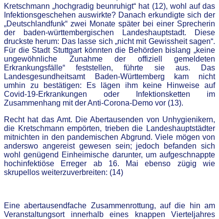
Kretschmann „hochgradig beunruhigt“ hat (12), wohl auf das
Infektionsgeschehen auswirkte? Danach erkundigte sich der
„Deutschlandfunk“ zwei Monate später bei einer Sprecherin
der baden-württembergischen Landeshauptstadt. Diese
druckste herum: Das lasse sich „nicht mit Gewissheit sagen“.
Für die Stadt Stuttgart könnten die Behörden bislang „keine
ungewöhnliche Zunahme der offiziell gemeldeten
Erkrankungsfälle“ feststellen, führte sie aus. Das
Landesgesundheitsamt Baden-Württemberg kam nicht
umhin zu bestätigen: Es lägen ihm keine Hinweise auf
Covid-19-Erkrankungen oder Infektionsketten im
Zusammenhang mit der Anti-Corona-Demo vor (13).
Recht hat das Amt. Die Abertausenden von Unhygienikern,
die Kretschmann empörten, trieben die Landeshauptstädter
mitnichten in den pandemischen Abgrund. Viele mögen von
anderswo angereist gewesen sein; jedoch befanden sich
wohl genügend Einheimische darunter, um aufgeschnappte
hochinfektiöse Erreger ab 16. Mai ebenso zügig wie
skrupellos weiterzuverbreiten: (14)
Eine abertausendfache Zusammenrottung, auf die hin am
Veranstaltungsort innerhalb eines knappen Vierteljahres