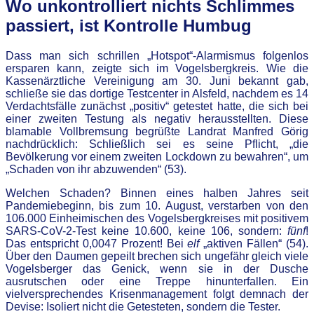
Wo unkontrolliert nichts Schlimmes
passiert, ist Kontrolle Humbug
Dass man sich schrillen „Hotspot“-Alarmismus folgenlos
ersparen kann, zeigte sich im Vogelsbergkreis. Wie die
Kassenärztliche Vereinigung am 30. Juni bekannt gab,
schließe sie das dortige Testcenter in Alsfeld, nachdem es 14
Verdachtsfälle zunächst „positiv“ getestet hatte, die sich bei
einer zweiten Testung als negativ herausstellten. Diese
blamable Vollbremsung begrüßte Landrat Manfred Görig
nachdrücklich: Schließlich sei es seine Pflicht, „die
Bevölkerung vor einem zweiten Lockdown zu bewahren“, um
„Schaden von ihr abzuwenden“ (53).
Welchen Schaden? Binnen eines halben Jahres seit
Pandemiebeginn, bis zum 10. August, verstarben von den
106.000 Einheimischen des Vogelsbergkreises mit positivem
SARS-CoV-2-Test keine 10.600, keine 106, sondern:
fünf
!
Das entspricht 0,0047 Prozent! Bei
elf
„aktiven Fällen“ (54).
Über den Daumen gepeilt brechen sich ungefähr gleich viele
Vogelsberger das Genick, wenn sie in der Dusche
ausrutschen oder eine Treppe hinunterfallen. Ein
vielversprechendes Krisenmanagement folgt demnach der
Devise: Isoliert nicht die Getesteten, sondern die Tester.