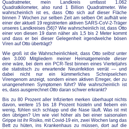
Quadratmeter, mein Landkreis umfasst 1.062
Quadratkilometer, also rund 1 Billion Quadratmeter. Wie
wahrscheinlich ist es, dass Otto sich auf dieser Fläche
binnen 7 Wochen zur selben Zeit am selben Ort aufhält wie
einer der aktuell 19 registrierten aktiven SARS-CoV-2-Träger
unseres Landkreises (56)? Wie wahrscheinlich ist, dass Otto
einer von diesen 19 dann näher als 1,5 bis 2 Meter kommt
und dass er bei dieser Gelegenheit irgendwelche bösen
Viren auf Otto überträgt?
Wie groß ist die Wahrscheinlichkeit, dass Otto
selbst
unter
den 3.000 Mitgliedern meiner Heimatgemeinde
dieser
eine
wäre, bei dem ein PCR-Test binnen eines Vierteljahrs
die statistisch zu erwartende Neuinfektion verrät — und
dabei nicht nur ein kümmerliches Schnipselchen
Virengenom anzeigt, sondern einen aktiven Erreger, der zu
unangenehmen Symptomen führt? Wie wahrscheinlich ist
es, dass ausgerechnet
Otto
daran schwer erkrankt?
Bis zu 80 Prozent aller Infizierten merken überhaupt nichts
davon, weitere 15 bis 18 Prozent hüsteln und fiebern ein
wenig, fühlen sich schlapp und die Nase läuft. Was ist mit
den übrigen? Um wie viel höher als bei einer saisonalen
Grippe ist ihr Risiko, mit Covid-19 ein, zwei Wochen lang das
Bett zu hüten, ins Krankenhaus zu müssen, dort auf die