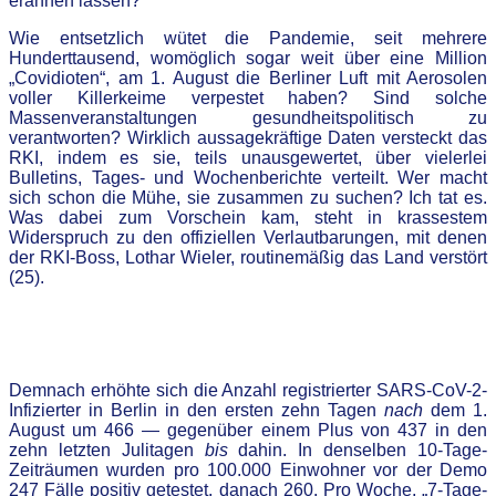
erahnen lassen?
Wie entsetzlich wütet die Pandemie, seit mehrere
Hunderttausend, womöglich sogar weit über eine Million
„Covidioten“, am 1. August die Berliner Luft mit Aerosolen
voller Killerkeime verpestet haben? Sind solche
Massenveranstaltungen gesundheitspolitisch zu
verantworten? Wirklich aussagekräftige Daten versteckt das
RKI, indem es sie, teils unausgewertet, über vielerlei
Bulletins, Tages- und Wochenberichte verteilt. Wer macht
sich schon die Mühe, sie zusammen zu suchen? Ich tat es.
Was dabei zum Vorschein kam, steht in krassestem
Widerspruch zu den offiziellen Verlautbarungen, mit denen
der RKI-Boss, Lothar Wieler, routinemäßig das Land verstört
(25).
Demnach erhöhte sich die Anzahl registrierter SARS-CoV-2-
Infizierter in Berlin in den ersten zehn Tagen
nach
dem 1.
August um 466 — gegenüber einem Plus von 437 in den
zehn letzten Julitagen
bis
dahin. In denselben 10-Tage-
Zeiträumen wurden pro 100.000 Einwohner vor der Demo
247 Fälle positiv getestet, danach 260. Pro Woche, „7-Tage-