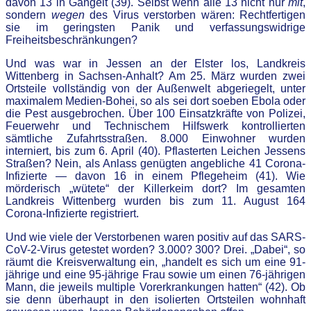
davon 13 in Gangelt (39). Selbst wenn alle 13 nicht nur
mit
,
sondern
wegen
des Virus verstorben wären: Rechtfertigen
sie im geringsten Panik und verfassungswidrige
Freiheitsbeschränkungen?
Und was war in Jessen an der Elster los, Landkreis
Wittenberg in Sachsen-Anhalt? Am 25. März wurden zwei
Ortsteile vollständig von der Außenwelt abgeriegelt, unter
maximalem Medien-Bohei, so als sei dort soeben Ebola oder
die Pest ausgebrochen. Über 100 Einsatzkräfte von Polizei,
Feuerwehr und Technischem Hilfswerk kontrollierten
sämtliche Zufahrtsstraßen. 8.000 Einwohner wurden
interniert, bis zum 6. April (40). Pflasterten Leichen Jessens
Straßen? Nein, als Anlass genügten angebliche 41 Corona-
Infizierte — davon 16 in einem Pflegeheim (41). Wie
mörderisch „wütete“ der Killerkeim dort? Im gesamten
Landkreis Wittenberg wurden bis zum 11. August 164
Corona-Infizierte registriert.
Und wie viele der Verstorbenen waren positiv auf das SARS-
CoV-2-Virus getestet worden? 3.000? 300? Drei. „Dabei“, so
räumt die Kreisverwaltung ein, „handelt es sich um eine 91-
jährige und eine 95-jährige Frau sowie um einen 76-jährigen
Mann, die jeweils multiple Vorerkrankungen hatten“ (42). Ob
sie denn überhaupt in den isolierten Ortsteilen wohnhaft