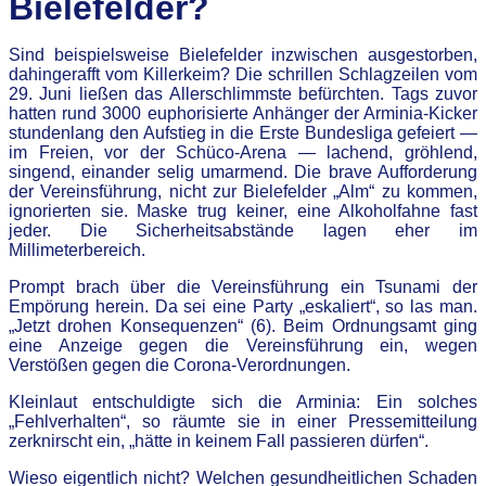
Bielefelder?
Sind beispielsweise Bielefelder inzwischen ausgestorben,
dahingerafft vom Killerkeim? Die schrillen Schlagzeilen vom
29. Juni ließen das Allerschlimmste befürchten. Tags zuvor
hatten rund 3000 euphorisierte Anhänger der Arminia-Kicker
stundenlang den Aufstieg in die Erste Bundesliga gefeiert —
im Freien, vor der Schüco-Arena — lachend, gröhlend,
singend, einander selig umarmend. Die brave Aufforderung
der Vereinsführung, nicht zur Bielefelder „Alm“ zu kommen,
ignorierten sie. Maske trug keiner, eine Alkoholfahne fast
jeder. Die Sicherheitsabstände lagen eher im
Millimeterbereich.
Prompt brach über die Vereinsführung ein Tsunami der
Empörung herein. Da sei eine Party „eskaliert“, so las man.
„Jetzt drohen Konsequenzen“ (6). Beim Ordnungsamt ging
eine Anzeige gegen die Vereinsführung ein, wegen
Verstößen gegen die Corona-Verordnungen.
Kleinlaut entschuldigte sich die Arminia: Ein solches
„Fehlverhalten“, so räumte sie in einer Pressemitteilung
zerknirscht ein, „hätte in keinem Fall passieren dürfen“.
Wieso eigentlich nicht? Welchen gesundheitlichen Schaden