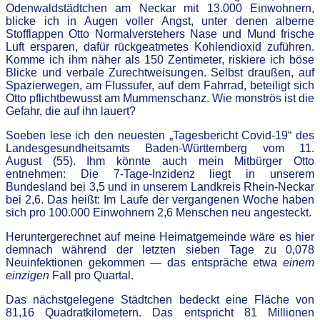
Odenwaldstädtchen am Neckar mit 13.000 Einwohnern,
blicke ich in Augen voller Angst, unter denen alberne
Stofflappen Otto Normalverstehers Nase und Mund frische
Luft ersparen, dafür rückgeatmetes Kohlendioxid zuführen.
Komme ich ihm näher als 150 Zentimeter, riskiere ich böse
Blicke und verbale Zurechtweisungen. Selbst draußen, auf
Spazierwegen, am Flussufer, auf dem Fahrrad, beteiligt sich
Otto pflichtbewusst am Mummenschanz. Wie monströs ist die
Gefahr, die auf ihn lauert?
Soeben lese ich den neuesten „Tagesbericht Covid-19“ des
Landesgesundheitsamts Baden-Württemberg vom 11.
August (55). Ihm könnte auch mein Mitbürger Otto
entnehmen: Die 7-Tage-Inzidenz liegt in unserem
Bundesland bei 3,5 und in unserem Landkreis Rhein-Neckar
bei 2,6. Das heißt: Im Laufe der vergangenen Woche haben
sich pro 100.000 Einwohnern 2,6 Menschen neu angesteckt.
Heruntergerechnet auf meine Heimatgemeinde wäre es hier
demnach während der letzten sieben Tage zu 0,078
Neuinfektionen gekommen — das entspräche etwa
einem
einzigen
Fall pro Quartal.
Das nächstgelegene Städtchen bedeckt eine Fläche von
81,16 Quadratkilometern. Das entspricht 81 Millionen