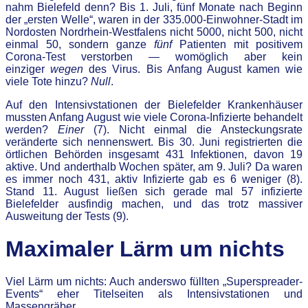
nahm Bielefeld denn? Bis 1. Juli, fünf Monate nach Beginn
der „ersten Welle“, waren in der 335.000-Einwohner-Stadt im
Nordosten Nordrhein-Westfalens nicht 5000, nicht 500, nicht
einmal 50, sondern ganze
fünf
Patienten mit positivem
Corona-Test verstorben — womöglich aber kein
einziger
wegen
des Virus. Bis Anfang August kamen wie
viele Tote hinzu?
Null
.
Auf den Intensivstationen der Bielefelder Krankenhäuser
mussten Anfang August wie viele Corona-Infizierte behandelt
werden?
Einer
(7). Nicht einmal die Ansteckungsrate
veränderte sich nennenswert. Bis 30. Juni registrierten die
örtlichen Behörden insgesamt 431 Infektionen, davon 19
aktive. Und anderthalb Wochen später, am 9. Juli? Da waren
es immer noch 431, aktiv Infizierte gab es 6 weniger (8).
Stand 11. August ließen sich gerade mal 57 infizierte
Bielefelder ausfindig machen, und das trotz massiver
Ausweitung der Tests (9).
Maximaler Lärm um nichts
Viel Lärm um nichts: Auch anderswo füllten „Superspreader-
Events“ eher Titelseiten als Intensivstationen und
Massengräber.