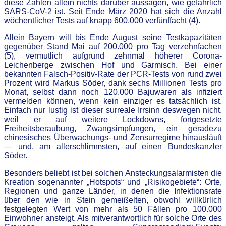
diese Zahlen allein nichts darüber aussagen, wie gefährlich
SARS-CoV-2 ist. Seit Ende März 2020 hat sich die Anzahl
wöchentlicher Tests auf knapp 600.000 verfünffacht (4).
Allein Bayern will bis Ende August seine Testkapazitäten
gegenüber Stand Mai auf 200.000 pro Tag verzehnfachen
(5), vermutlich aufgrund zehnmal höherer Corona-
Leichenberge zwischen Hof und Garmisch. Bei einer
bekannten Falsch-Positiv-Rate der PCR-Tests von rund zwei
Prozent wird Markus Söder, dank sechs Millionen Tests pro
Monat, selbst dann noch 120.000 Bajuwaren als infiziert
vermelden können, wenn kein einziger es tatsächlich ist.
Einfach nur lustig ist dieser surreale Irrsinn deswegen nicht,
weil er auf weitere Lockdowns, fortgesetzte
Freiheitsberaubung, Zwangsimpfungen, ein geradezu
chinesisches Überwachungs- und Zensurregime hinausläuft
— und, am allerschlimmsten, auf einen Bundeskanzler
Söder.
Besonders beliebt ist bei solchen Ansteckungsalarmisten die
Kreation sogenannter „Hotspots“ und „Risikogebiete“: Orte,
Regionen und ganze Länder, in denen die Infektionsrate
über den wie in Stein gemeißelten, obwohl willkürlich
festgelegten Wert von mehr als 50 Fällen pro 100.000
Einwohner ansteigt. Als mitverantwortlich für solche Orte des