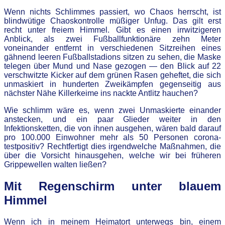
Wenn nichts Schlimmes passiert, wo Chaos herrscht, ist
blindwütige Chaoskontrolle müßiger Unfug. Das gilt erst
recht unter freiem Himmel. Gibt es einen irrwitzigeren
Anblick, als zwei Fußballfunktionäre zehn Meter
voneinander entfernt in verschiedenen Sitzreihen eines
gähnend leeren Fußballstadions sitzen zu sehen, die Maske
telegen über Mund und Nase gezogen — den Blick auf 22
verschwitzte Kicker auf dem grünen Rasen geheftet, die sich
unmaskiert in hunderten Zweikämpfen gegenseitig aus
nächster Nähe Killerkeime ins nackte Antlitz hauchen?
Wie schlimm wäre es, wenn zwei Unmaskierte einander
anstecken, und ein paar Glieder weiter in den
Infektionsketten, die von ihnen ausgehen, wären bald darauf
pro 100.000 Einwohner mehr als 50 Personen corona-
testpositiv? Rechtfertigt dies irgendwelche Maßnahmen, die
über die Vorsicht hinausgehen, welche wir bei früheren
Grippewellen walten ließen?
Mit Regenschirm unter blauem
Himmel
Wenn ich in meinem Heimatort unterwegs bin, einem