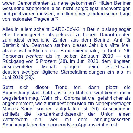
waren Demonstranten zu nahe gekommen? Hätten Berliner
Gesundheitsbehörden dies nicht sorgfältigst nachverfolgen
und publizieren müssen, inmitten einer „epidemischen Lage
von nationaler Tragweite“?
Alles in allem scheint SARS-CoV-2 in Berlin bislang sogar
eher Leben gerettet als gekostet zu haben. Darauf deuten
zumindest erfreuliche Zahlen aus dem Berliner Amt für
Statistik hin. Demnach starben dieses Jahr bis Mitte Mai,
also einschließlich dreier Pandemiemonate, in Berlin 706
Personen
weniger
als im selben Zeitraum 2019 — ein
Rückgang von 5 Prozent (28). Im Juni 2020, dem jüngsten
ausgewerteten Monat, gingen beim Statistikamt
deutlich
weniger
tägliche Sterbefallmeldungen ein als im
Juni 2019 (29).
Setzt sich dieser Trend fort, dann platzt die
Bundeshauptstadt bald aus allen Nähten, weil keiner mehr
wegsterben mag. Wahrlich, „Corona ist viel gefährlicher als
angenommen“, wie zumindest dem Medizin-Nobelpreisträger
Markus Söder soeben aufgefallen ist (30). Anscheinend
schließt die Kanzlerkandidatenkür der Union einen
Wettbewerb ein, wer mit dem ahnungslosesten
Seuchengelaber den donnerndsten Applaus einheimst.