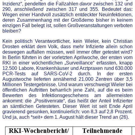
Inzidenz“, pendelten die Fallzahlen
davor
zwischen 132 und
290,
anschließend
zwischen 317 und 355. Bedeutet das:
Wegen einer Handvoll zusätzlich entdeckter Neuinfektionen,
deren Zusammenhang mit der Großdemo bisher in keinem
einzigen Fall belegt ist, sollen Großveranstaltungen verboten
bleiben?
Kein politisch Verantwortlicher, kein Wieler, kein Christian
Drosten erklärt dem Volk, dass mehr Infizierte allein schon
deswegen auffallen müssen, weil immer öfter getestet wird?
In Berlin führten in der vorletzten Aprilwoche, der ersten vom
RKI in einer wöchentlichen „Surveillance“ erfassten, knapp
12.500 Labore, Krankenhäuser und Arztpraxen rund 630.000
PCR-Tests auf SARS-CoV-2 durch. In der ersten
Augustwoche lieferten annähernd 21.000 Zentren über 3,5
Millionen Testergebnisse. Und warum verschweigt Wieler bei
öffentlichen Auftritten beharrlich jene Zahl, auf die es beim
Bewerten des Infektionsgeschehens am allermeisten
ankommt: die „Positivenrate“, das heißt der Anteil Infizierter
an sämtlichen Getesteten. Dieser Wert ist seit Ende April
gravierend gesunken, kontinuierlich: von 8,3 auf 2,8 Prozent.
Und ja, auch *seit+ dem 1. August hält dieser Trend an (26).