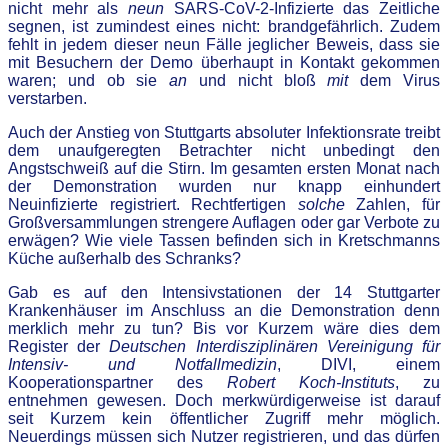
nicht mehr als
neun
SARS-CoV-2-Infizierte das Zeitliche
segnen, ist zumindest eines nicht: brandgefährlich. Zudem
fehlt in jedem dieser neun Fälle jeglicher Beweis, dass sie
mit Besuchern der Demo überhaupt in Kontakt gekommen
waren; und ob sie
an
und nicht bloß
mit
dem Virus
verstarben.
Auch der Anstieg von Stuttgarts absoluter Infektionsrate treibt
dem unaufgeregten Betrachter nicht unbedingt den
Angstschweiß auf die Stirn. Im gesamten ersten Monat nach
der Demonstration wurden nur knapp einhundert
Neuinfizierte registriert. Rechtfertigen
solche
Zahlen, für
Großversammlungen strengere Auflagen oder gar Verbote zu
erwägen? Wie viele Tassen befinden sich in Kretschmanns
Küche außerhalb des Schranks?
Gab es auf den Intensivstationen der 14 Stuttgarter
Krankenhäuser im Anschluss an die Demonstration denn
merklich mehr zu tun? Bis vor Kurzem wäre dies dem
Register der
Deutschen Interdisziplinären Vereinigung für
Intensiv- und Notfallmedizin
, DIVI, einem
Kooperationspartner des
Robert Koch-Instituts
, zu
entnehmen gewesen. Doch merkwürdigerweise ist darauf
seit Kurzem kein öffentlicher Zugriff mehr möglich.
Neuerdings müssen sich Nutzer registrieren, und das dürfen