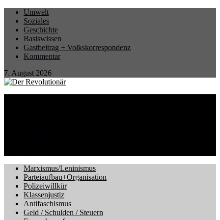
Umwelt
Soziales
Geschichte
Basiswissen
Gastbeitrag + Volkskorrespondenz
Kommentar
7. August 2026
Startseite
Eilmeldung
Berichte / Aktionen
Betrieb und Gewerkschaft
CORONA-Virus
International
Kriegsgefahr
Marxismus/Leninismus
Parteiaufbau+Organisation
Polizeiwillkür
Klassenjustiz
Antifaschismus
Geld / Schulden / Steuern