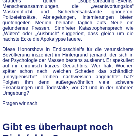
Grauens gelten „Superspreading“-Events:
Menschenansammlungen, die „verantwortungslos“
Maskenpflicht und Sicherheitsabstände ignorieren.
Polizeieinsätze, Abriegelungen, Internierungen bieten
quotengeilen Medien beinahe täglich aufs Neue ein
gefundenes Fressen. Sinnfreier Katastrophensprech wie
„Wüten“ oder „Ausbruch“ suggeriert, dass gleich um die
nächste Ecke die Apokalypse lauere.
Diese Horrorshow in Endlosschleife für die verunsicherte
Bevölkerung inszeniert im Hintergrund jemand, der sich in
der Psychologie der Massen bestens auskennt. Er spekuliert
auf ihr chronisch kurzes Gedächtnis. Wer hakt Wochen
später schon nach, welchen Schaden das schändlich
„unhygienische“ Treiben nachweislich angerichtet hat?
Folgten ihm denn außergewöhnlich viele schwere
Erkrankungen und Todesfälle, vor Ort und in der näheren
Umgebung?
Fragen wir nach.
.
Gibt es überhaupt noch