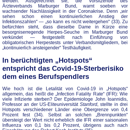
werden. Ausgerechnet sie, die Vorsitzende des
Ärzteverbands Marburger Bund, warnt soeben vor
wachsender Nachlässigkeit in der Coronakrise. Denn „wir
sehen schon einen kontinuierlichen Anstieg der
Infektionszahlen“ — „so kann es nicht weitergehen“ (33). Zu
befürchten steht, dass dieselbe Dame in Kürze eine
besorgniserregende Herpes-Seuche im Marburger Bund
verkündet — festgestellt nach Einführung von
obligatorischen Herpestests unter Verbandsmitgliedern, bei
„kontinuierlich ansteigender“ Testhäufigkeit.
In berüchtigten „Hotspots“
entspricht das Covid-19-Sterberisiko
dem eines Berufspendlers
Wie hoch ist die Letalität von Covid-19 in „Hotspots“
allgemein, das heißt die „Infection Fatality Rate“ (IFR): Wie
viele Infizierte sterben? Der Epidemiologe John Ioannidis,
Professor an der US-Eliteuniversität
Stanford
, stellte in drei
Hotspots verschiedener Länder eine Obergrenze von 0,4
Prozent fest (34). Selbst an solchen „Brennpunkten“
übersteigt der Wert nicht erheblich die IFR einer saisonalen
Influenza von 0,1 bis 0,2 Prozent, übrigens auch nach