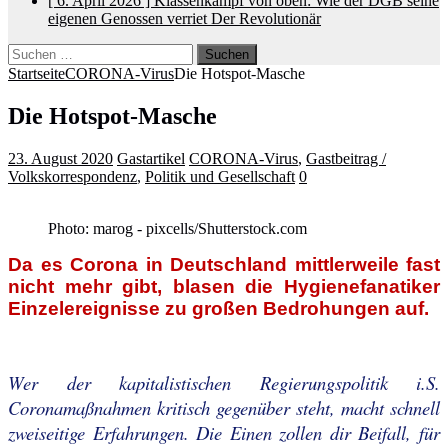
[ 6. April 2026 ]
Klassenkampf von oben: Wie der DGB seine
eigenen Genossen verriet
Der Revolutionär
Suchen
nach:
Startseite
CORONA-Virus
Die Hotspot-Masche
Die Hotspot-Masche
23. August 2020
Gastartikel
CORONA-Virus
,
Gastbeitrag /
Volkskorrespondenz
,
Politik und Gesellschaft
0
Photo: marog - pixcells/Shutterstock.com
Da es Corona in Deutschland mittlerweile fast
nicht mehr gibt, blasen die Hygienefanatiker
Einzelereignisse zu großen Bedrohungen auf.
.
Wer der kapitalistischen Regierungspolitik i.S.
Coronamaßnahmen kritisch gegenüber steht, macht schnell
zweiseitige Erfahrungen. Die Einen zollen dir Beifall, für