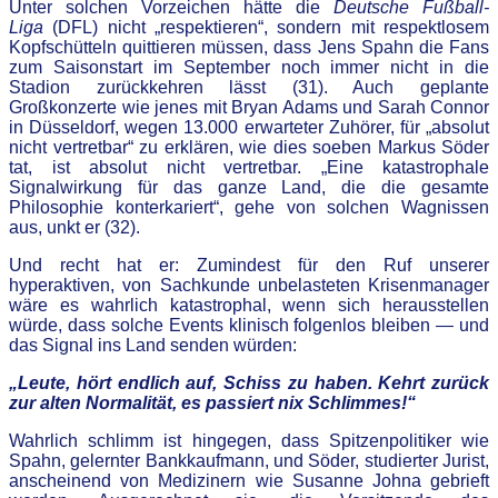
Unter solchen Vorzeichen hätte die
Deutsche Fußball-
Liga
(DFL) nicht „respektieren“, sondern mit respektlosem
Kopfschütteln quittieren müssen, dass Jens Spahn die Fans
zum Saisonstart im September noch immer nicht in die
Stadion zurückkehren lässt (31). Auch geplante
Großkonzerte wie jenes mit Bryan Adams und Sarah Connor
in Düsseldorf, wegen 13.000 erwarteter Zuhörer, für „absolut
nicht vertretbar“ zu erklären, wie dies soeben Markus Söder
tat, ist absolut nicht vertretbar. „Eine katastrophale
Signalwirkung für das ganze Land, die die gesamte
Philosophie konterkariert“, gehe von solchen Wagnissen
aus, unkt er (32).
Und recht hat er: Zumindest für den Ruf unserer
hyperaktiven, von Sachkunde unbelasteten Krisenmanager
wäre es wahrlich katastrophal, wenn sich herausstellen
würde, dass solche Events klinisch folgenlos bleiben — und
das Signal ins Land senden würden:
„Leute, hört endlich auf, Schiss zu haben. Kehrt zurück
zur alten Normalität, es passiert nix Schlimmes!“
Wahrlich schlimm ist hingegen, dass Spitzenpolitiker wie
Spahn, gelernter Bankkaufmann, und Söder, studierter Jurist,
anscheinend von Medizinern wie Susanne Johna gebrieft