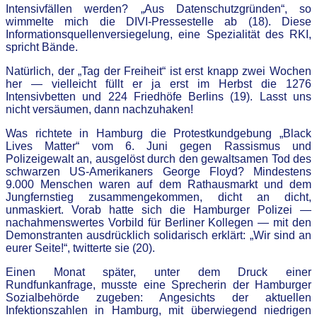
Intensivfällen werden? „Aus Datenschutzgründen“, so
wimmelte mich die DIVI-Pressestelle ab (18). Diese
Informationsquellenversiegelung, eine Spezialität des RKI,
spricht Bände.
Natürlich, der „Tag der Freiheit“ ist erst knapp zwei Wochen
her — vielleicht füllt er ja erst im Herbst die 1276
Intensivbetten und 224 Friedhöfe Berlins (19). Lasst uns
nicht versäumen, dann nachzuhaken!
Was richtete in Hamburg die Protestkundgebung „Black
Lives Matter“ vom 6. Juni gegen Rassismus und
Polizeigewalt an, ausgelöst durch den gewaltsamen Tod des
schwarzen US-Amerikaners George Floyd? Mindestens
9.000 Menschen waren auf dem Rathausmarkt und dem
Jungfernstieg zusammengekommen, dicht an dicht,
unmaskiert. Vorab hatte sich die Hamburger Polizei —
nachahmenswertes Vorbild für Berliner Kollegen — mit den
Demonstranten ausdrücklich solidarisch erklärt: „Wir sind an
eurer Seite!“, twitterte sie (20).
Einen Monat später, unter dem Druck einer
Rundfunkanfrage, musste eine Sprecherin der Hamburger
Sozialbehörde zugeben: Angesichts der aktuellen
Infektionszahlen in Hamburg, mit überwiegend niedrigen