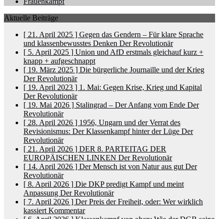
Frauenkampf
Aktuelle Beiträge
[ 21. April 2025 ]
Gegen das Gendern – Für klare Sprache
und klassenbewusstes Denken
Der Revolutionär
[ 5. April 2025 ]
Union und AfD erstmals gleichauf
kurz +
knapp + aufgeschnappt
[ 19. März 2025 ]
Die bürgerliche Journaille und der Krieg
Der Revolutionär
[ 19. April 2023 ]
1. Mai: Gegen Krise, Krieg und Kapital
Der Revolutionär
[ 19. Mai 2026 ]
Stalingrad – Der Anfang vom Ende
Der
Revolutionär
[ 28. April 2026 ]
1956, Ungarn und der Verrat des
Revisionismus: Der Klassenkampf hinter der Lüge
Der
Revolutionär
[ 21. April 2026 ]
DER 8. PARTEITAG DER
EUROPÄISCHEN LINKEN
Der Revolutionär
[ 14. April 2026 ]
Der Mensch ist von Natur aus gut
Der
Revolutionär
[ 8. April 2026 ]
Die DKP predigt Kampf und meint
Anpassung
Der Revolutionär
[ 7. April 2026 ]
Der Preis der Freiheit, oder: Wer wirklich
kassiert
Kommentar