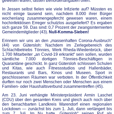
gewesen waren, lassen Behördenangaben offen.
In Jessen selbst fielen wie viele Infizierte auf? Müssten es
nicht einige tausend sein, nachdem 8.000 ihrer Bürger
wochenlang zusammengepfercht gewesen waren, einem
hochinfektiösen Erreger schutzlos ausgeliefert? Es ergaben
sich ganze 59. Das sind: 0,7 Prozent der zwangsinternierten
Gemeindemitglieder (43).
Null-Komma-Sieben!
Erinnern wir uns an den „massenhaften Corona-Ausbruch“
(44) von Gütersloh: Nachdem im Zerlegebereich des
Schlachtbetriebs Tönnies, Werk Rheda-Wiedenbrück, über
1.700 Mitarbeiter „an Covid-19 erkrankt“ sein sollen, wurden
sämtliche 7.000 dortigen Tönnies-Beschäftigen in
Quarantäne geschickt. In ganz Gütersloh schlossen Schulen
und Kitas, wie auch Fitnessstudios und Hallenbäder,
Restaurants und Bars, Kinos und Museen. Sport in
geschlossenen Räumen war verboten. In der Öffentlichkeit
durften nur noch zwei Menschen oder Menschen aus einem
Familien- oder Haushaltsverbund zusammentreffen (45).
Am 23. Juni verhängte Ministerpräsident Armin Laschet
(CDU) über den gesamten Kreis und gleich auch noch über
den benachbarten Landkreis Warendorf einen regionalen
Lockdown — zunächst bis zum 1. Juli, dann verlängert bis
zum 7. Juli. Im Nu hatte „Gütersloh“ seinen Ruf als