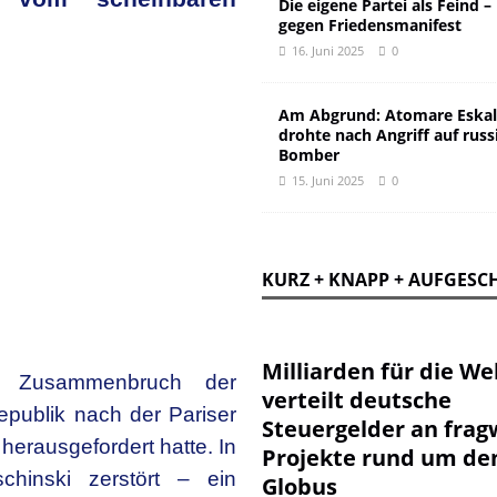
Die eigene Partei als Feind –
gegen Friedensmanifest
16. Juni 2025
0
Am Abgrund: Atomare Eskal
drohte nach Angriff auf russ
Bomber
15. Juni 2025
0
KURZ + KNAPP + AUFGESC
Milliarden für die Wel
en Zusammenbruch der
verteilt deutsche
epublik nach der Pariser
Steuergelder an frag
herausgefordert hatte. In
Projekte rund um de
inski zerstört – ein
Globus