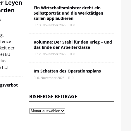
er Leyen
Ein Wirtschaftsminister dreht ein
iarden
Selbstporträt und die Werktätigen
g
sollen applaudieren
13. November 2025
0
g.
efence
Kolumne: Der Stahl für den Krieg – und
das Ende der Arbeiterklasse
keit der
te) EU-
12. November 2025
0
ius
e
[...]
Im Schatten des Operationsplans
6. November 2025
0
gsverbot
BISHERIGE BEITRÄGE