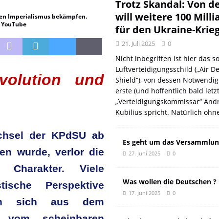
DER EUROPÄISCHEN LINKEN
DER REVOLUTIONÄR
Trotz Skandal: Von d
will weitere 100 Mill
 den Imperialismus bekämpfen.
Natur aus gut
DER REVOLUTIONÄR
n YouTube
für den Ukraine-Krie
f und meint Anpassung
DER REVOLUTIONÄR
21. Juli 2025
0
 oder: Wer wirklich kassiert
KOMMENTAR
Nicht inbegriffen ist hier das so
n: Wie der DGB seine eigenen Genossen verriet
DER REVOLUTIONÄR
Luftverteidigungsschild („Air D
volution und
Shield“), von dessen Notwendig
erste (und hoffentlich bald letz
„Verteidigungskommissar“ Andr
Kubilius spricht. Natürlich ohn
echsel der KPdSU ab
Es geht um das Versammlun
en wurde, verlor die
27. Juni 2025
0
n Charakter. Viele
Was wollen die Deutschen ?
tische Perspektive
17. Juni 2025
0
gen sich aus dem
t vom scheinbaren