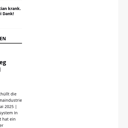
ian krank.
ei Dank!
REN
ieg
d
hüllt die
maindustrie
Mai 2025 |
ystem In
 hat ein
er