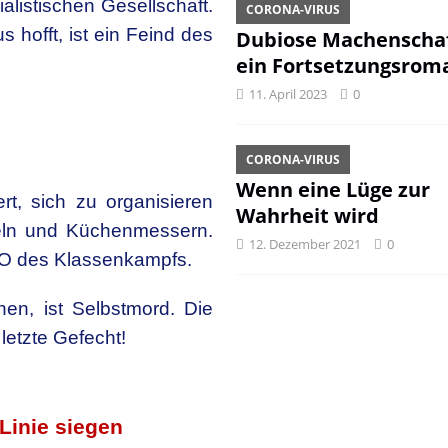
alistischen Gesellschaft.
CORONA-VIRUS
 hofft, ist ein Feind des
Dubiose Machenschaf
ein Fortsetzungsrom
11. April 2023
0
CORONA-VIRUS
Wenn eine Lüge zur
rt, sich zu organisieren
Wahrheit wird
eln und Küchenmessern.
12. Dezember 2021
0
d O des Klassenkampfs.
en, ist Selbstmord. Die
 letzte Gefecht!
Linie siegen