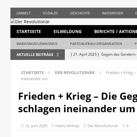
UMWELT
SOZIALES
GESCHICHTE
BASISWISSEN
STARTSEITE
EILMELDUNG
BERICHTE / AKTION
MARXISMUS/LENINISMUS
PARTEIAUFBAU+ORGANISATION
P
[ 21. April 2025 ]
Gegen das Gendern –
AKTUELLE BEITRÄGE
REVOLUTIONÄR
STARTSEITE
DER REVOLUTIONÄR
Frieden + Krieg 
[ 5. April 2025 ]
Union und AfD erstma
ineinander um
[ 19. März 2025 ]
Die bürgerliche Jour
Frieden + Krieg – Die Ge
[ 19. April 2023 ]
1. Mai: Gegen Krise, 
schlagen ineinander um
[ 19. Mai 2026 ]
Stalingrad – Der Anf
[ 28. April 2026 ]
1956, Ungarn und de
12. Juni 2025
Heinz Ahlreip
Der Revolutionär
0
REVOLUTIONÄR