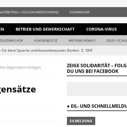
GASTBEITRAG + VOLKSKORRESPONDENZ
KOMMENTAR
EN
BETRIEB UND GEWERKSCHAFT
CORONA-VIRUS
OLIZEIWILLKÜR
KLASSENJUSTIZ
ANTIFASCHISMUS
GELD / SCHU
 Für klare Sprache und klassenbewusstes Denken
DER
ZEIGE SOLIDARITÄT – FOL
– Die Gegensätze schlagen
ls gleichauf
KURZ + KNAPP + AUFGESCHNAPPT
DU UNS BEI FACEBOOK
naille und der Krieg
DER REVOLUTIONÄR
gensätze
Krieg und Kapital
DER REVOLUTIONÄR
ang vom Ende
DER REVOLUTIONÄR
● EIL- UND SCHNELLMEL
r Verrat des Revisionismus: Der Klassenkampf hinter der Lüge
DER
EILMELDUNG