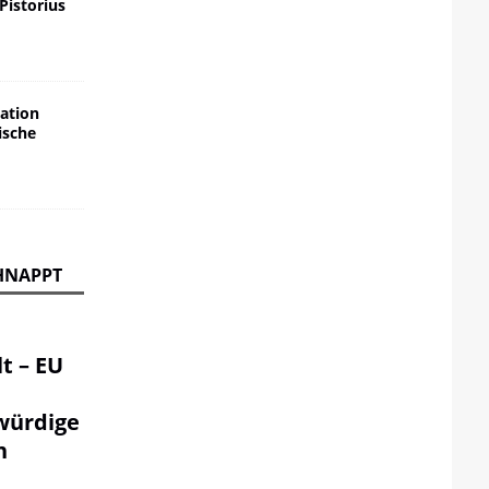
 Pistorius
ation
ische
HNAPPT
t – EU
würdige
n