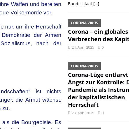
Bundesstaat
[…]
 ihre Waffen und bereiten
neue Völkermorde vor.
CORONA-VIRUS
e nur, um ihre Herrschaft
Corona – ein globales
e Demokratie der Armen
Verbrechen des Kapit
ozialismus, nach der
24. April 2025
0
CORONA-VIRUS
Corona-Lüge entlarvt
Angst zur Kontrolle: 
Pandemie als Instru
dschaften“ ist nichts
der kapitalistischen
änger, die Armut wächst,
Herrschaft
 zu.
23. April 2025
0
d als die Bourgeoisie. Es