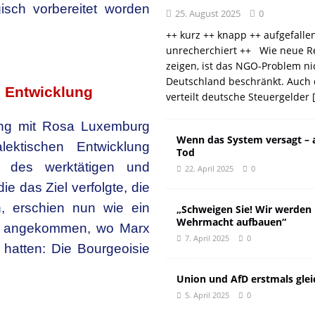
isch vorbereitet worden
25. August 2025
0
++ kurz ++ knapp ++ aufgefalle
unrecherchiert ++ Wie neue R
zeigen, ist das NGO-Problem ni
Deutschland beschränkt. Auch 
n Entwicklung
verteilt deutsche Steuergelder
zung mit Rosa Luxemburg
Wenn das System versagt – 
ektischen Entwicklung
Tod
e des werktätigen und
22. April 2025
0
e das Ziel verfolgte, die
, erschien nun wie ein
„Schweigen Sie! Wir werden
Wehrmacht aufbauen“
ort angekommen, wo Marx
7. April 2025
0
hatten: Die Bourgeoisie
Union und AfD erstmals glei
5. April 2025
0