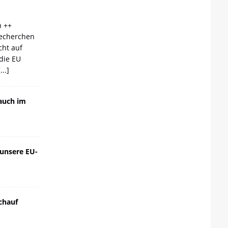
n ++
echerchen
cht auf
die EU
[...]
auch im
 unsere EU-
chauf