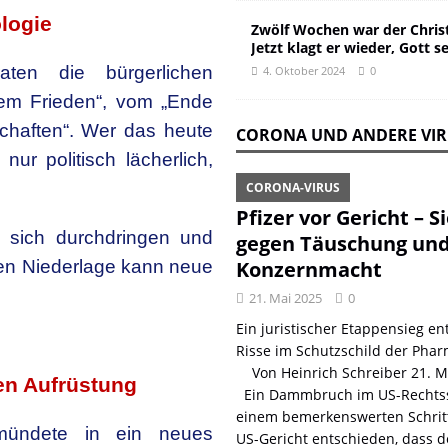
ologie
Zwölf Wochen war der Christ
Jetzt klagt er wieder, Gott s
aten die bürgerlichen
4. Oktober 2024
0
gem Frieden“, vom „Ende
chaften“. Wer das heute
CORONA UND ANDERE VI
nur politisch lächerlich,
CORONA-VIRUS
Pfizer vor Gericht – S
 sich durchdringen und
gegen Täuschung un
en Niederlage kann neue
Konzernmacht
21. Mai 2025
0
Ein juristischer Etappensieg ent
Risse im Schutzschild der Phar
Von Heinrich Schreiber 21. 
en Aufrüstung
Ein Dammbruch im US-Rechtss
einem bemerkenswerten Schritt
mündete in ein neues
US-Gericht entschieden, dass d