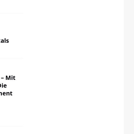
als
 – Mit
Die
ment