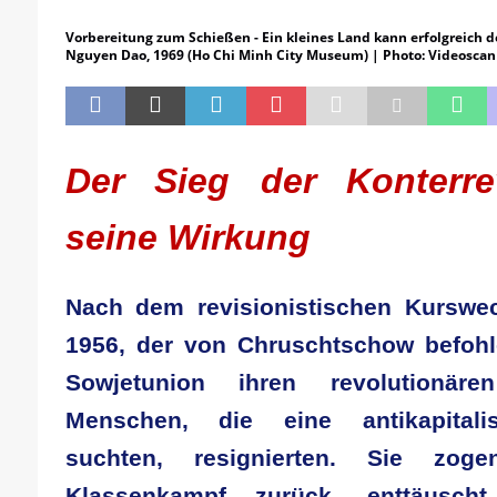
[ 21. April 2026 ]
DER 8. PARTEITAG 
Vorbereitung zum Schießen - Ein kleines Land kann erfolgreich
[ 14. April 2026 ]
Der Mensch ist von 
Nguyen Dao, 1969 (Ho Chi Minh City Museum) | Photo: Videosca
[ 8. April 2026 ]
Die DKP predigt Kamp
[ 7. April 2026 ]
Der Preis der Freiheit,
[ 6. April 2026 ]
Klassenkampf von obe
Der Sieg der Konterre
seine Wirkung
Nach dem revisionistischen Kursw
1956, der von Chruschtschow befohl
Sowjetunion ihren revolutionäre
Menschen, die eine antikapitalis
suchten, resignierten. Sie zo
Klassenkampf zurück, enttäusch