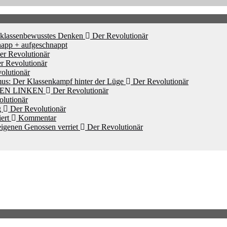
d klassenbewusstes Denken
Der Revolutionär
app + aufgeschnappt
r Revolutionär
r Revolutionär
olutionär
mus: Der Klassenkampf hinter der Lüge
Der Revolutionär
HEN LINKEN
Der Revolutionär
lutionär
g
Der Revolutionär
iert
Kommentar
igenen Genossen verriet
Der Revolutionär