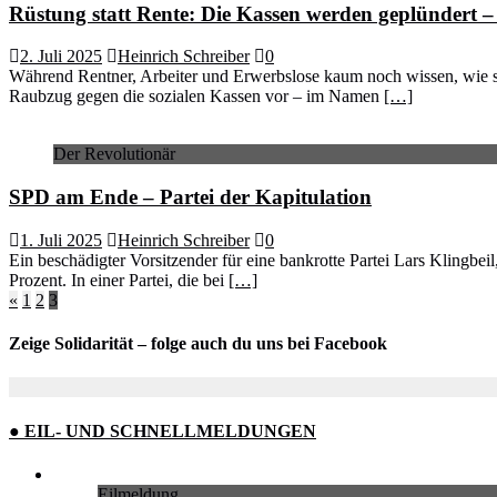
Rüstung statt Rente: Die Kassen werden geplündert – 
2. Juli 2025
Heinrich Schreiber
0
Während Rentner, Arbeiter und Erwerbslose kaum noch wissen, wie si
Raubzug gegen die sozialen Kassen vor – im Namen
[…]
Der Revolutionär
SPD am Ende – Partei der Kapitulation
1. Juli 2025
Heinrich Schreiber
0
Ein beschädigter Vorsitzender für eine bankrotte Partei Lars Klingbe
Prozent. In einer Partei, die bei
[…]
Seitennummerierung
«
1
2
3
der
Zeige Solidarität – folge auch du uns bei Facebook
Beiträge
● EIL- UND SCHNELLMELDUNGEN
Eilmeldung