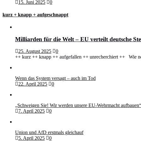
15. Juni 2025
0
kurz + knapp + aufgeschnappt
Milliarden für die Welt – EU verteilt deutsche 
25. August 2025
0
++ kurz ++ knapp ++ aufgefallen ++ unrecherchiert ++ Wie ne
Wenn das System versagt – auch im Tod
22. April 2025
0
„Schweigen Sie! Wir werden unsere EU-Wehrmacht aufbauen
7. April 2025
0
Union und AfD erstmals gleichauf
5. April 2025
0