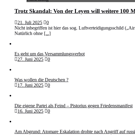
Trotz Skandal: Von der Leyen will weitere 100 M
21. Juli 2025
0
Nicht inbegriffen ist hier das sog. Luftverteidigungsschild („
Natürlich ohne
[...]
Es geht um das Versammlungsverbot
27. Juni 2025
0
Was wollen die Deutschen ?
17. Juni 2025
0
Die eigene Partei als Feind – Pistorius gegen Friedensmanifest
16. Juni 2025
0
Am Abgrund: Atomare Eskalation drohte nach Angriff auf rus