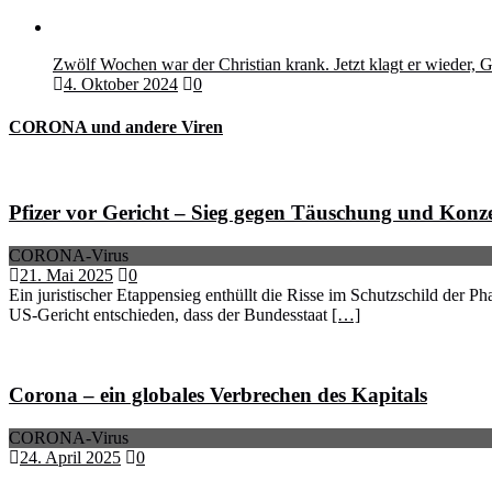
Zwölf Wochen war der Christian krank. Jetzt klagt er wieder, G
4. Oktober 2024
0
CORONA und andere Viren
Pfizer vor Gericht – Sieg gegen Täuschung und Kon
CORONA-Virus
21. Mai 2025
0
Ein juristischer Etappensieg enthüllt die Risse im Schutzschild d
US-Gericht entschieden, dass der Bundesstaat
[…]
Corona – ein globales Verbrechen des Kapitals
CORONA-Virus
24. April 2025
0