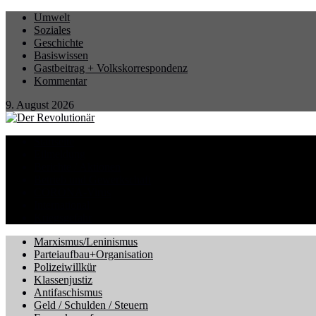
Umwelt
Soziales
Geschichte
Basiswissen
Gastbeitrag + Volkskorrespondenz
Kommentar
9. August 2026
Startseite
Eilmeldung
Berichte / Aktionen
Betrieb und Gewerkschaft
CORONA-Virus
International
Kriegsgefahr
Marxismus/Leninismus
Parteiaufbau+Organisation
Polizeiwillkür
Klassenjustiz
Antifaschismus
Geld / Schulden / Steuern