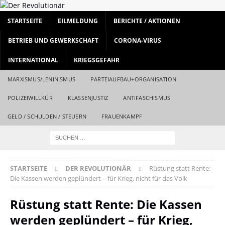
STARTSEITE
EILMELDUNG
BERICHTE / AKTIONEN
BETRIEB UND GEWERKSCHAFT
CORONA-VIRUS
INTERNATIONAL
KRIEGSGEFAHR
MARXISMUS/LENINISMUS
PARTEIAUFBAU+ORGANISATION
POLIZEIWILLKÜR
KLASSENJUSTIZ
ANTIFASCHISMUS
GELD / SCHULDEN / STEUERN
FRAUENKAMPF
STARTSEITE
DER REVOLUTIONÄR
Rüstung statt Rente:
Die Kassen werden geplündert – für Krieg, nicht für das Volk
Rüstung statt Rente: Die Kassen
werden geplündert – für Krieg,