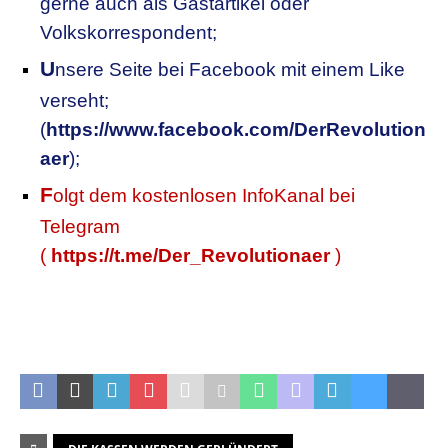
gerne auch als Gastartikel oder
Volkskorrespondent;
U
nsere
S
eite bei Facebook mit einem Like
verseht;
(
https://www.facebook.com/DerRevolution
aer
);
F
olgt dem kostenlosen InfoKanal bei
Telegram
(
https://t.me/Der_Revolutionaer
)
.