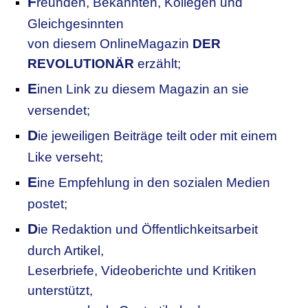
F
reunden, Bekannten, Kollegen
und
Gleichgesinnten
von diesem OnlineMagazin
DER
REVOLUTIONÄR
erzählt;
E
inen Link zu diesem Magazin an sie
versendet;
D
ie jeweiligen Beiträge teilt oder mit einem
Like verseht;
E
ine Empfehlung in den sozialen Medien
postet;
D
ie Redaktion und Öffentlichkeitsarbeit
durch Artikel,
Leserbriefe, Videoberichte und Kritiken
unterstützt,