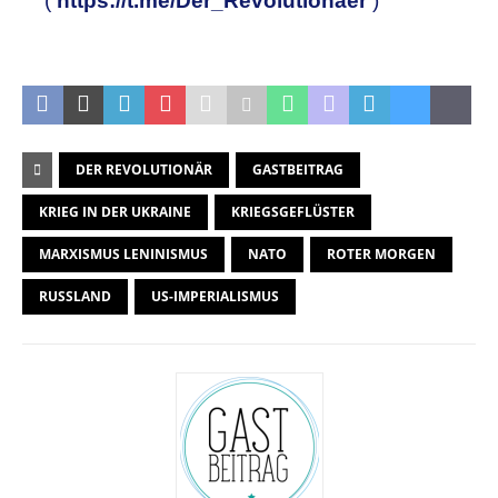
(
https://t.me/Der_Revolutionaer
)
DER REVOLUTIONÄR
GASTBEITRAG
KRIEG IN DER UKRAINE
KRIEGSGEFLÜSTER
MARXISMUS LENINISMUS
NATO
ROTER MORGEN
RUSSLAND
US-IMPERIALISMUS