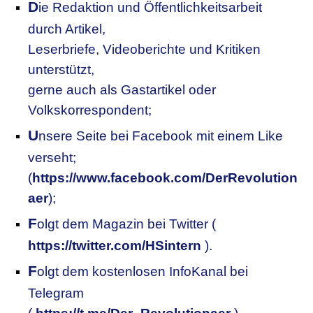
D
ie Redaktion und Öffentlichkeitsarbeit
durch Artikel,
Leserbriefe, Videoberichte und Kritiken
unterstützt,
gerne auch als Gastartikel oder
Volkskorrespondent;
U
nsere
S
eite bei Facebook mit einem Like
verseht;
(
https://www.facebook.com/DerRevolution
aer
);
F
olgt dem Magazin bei Twitter (
https://twitter.com/HSintern
).
F
olgt dem kostenlosen InfoKanal bei
Telegram