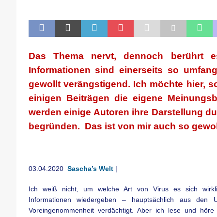
[ 21. April 2026 ]
DER 8. PARTEITAG 
[ 14. April 2026 ]
Der Mensch ist von 
[ 8. April 2026 ]
Die DKP predigt Kamp
[ 7. April 2026 ]
Der Preis der Freiheit,
Das Thema nervt, dennoch berührt e
[ 6. April 2026 ]
Klassenkampf von obe
Informationen sind einerseits so umfang
gewollt verängstigend. Ich möchte hier, so
einigen Beiträgen die eigene Meinungsb
werden einige Autoren ihre Darstellung d
begründen. Das ist von mir auch so gewoll
03.04.2020
Sascha’s Welt
|
Ich weiß nicht, um welche Art von Virus es sich wirkl
Informationen wiedergeben – hauptsächlich aus den
Voreingenommenheit verdächtigt. Aber ich lese und höre