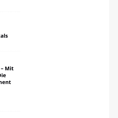
als
 – Mit
Die
ment