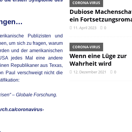
CORONA-VIRUS
Dubiose Machenschaf
ein Fortsetzungsrom
ungen…
11. April 2023
0
ikanische Publizisten und
en, um sich zu fragen, warum
CORONA-VIRUS
rden und der amerikanischen
Wenn eine Lüge zur
r USA jedes Mal eine andere
Wahrheit wird
 einen Republikaner aus Texas,
12. Dezember 2021
0
n Paul verschweigt nicht die
fikation:
isen“ – Globale Forschung.
arch.ca/coronavirus-