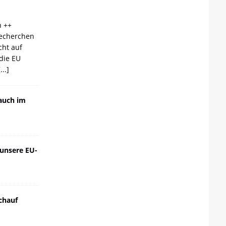
n ++
echerchen
cht auf
die EU
[...]
auch im
 unsere EU-
chauf