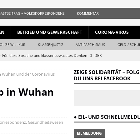
GASTBEITRAG + VOLKSKORRESPONDENZ
KOMMENTAR
EN
BETRIEB UND GEWERKSCHAFT
CORONA-VIRUS
OLIZEIWILLKÜR
KLASSENJUSTIZ
ANTIFASCHISMUS
GELD / SCHU
 Für klare Sprache und klassenbewusstes Denken
DER
ZEIGE SOLIDARITÄT – FOL
n Wuhan und der Coronavirus
ls gleichauf
KURZ + KNAPP + AUFGESCHNAPPT
DU UNS BEI FACEBOOK
naille und der Krieg
DER REVOLUTIONÄR
b in Wuhan
Krieg und Kapital
DER REVOLUTIONÄR
ang vom Ende
DER REVOLUTIONÄR
● EIL- UND SCHNELLMEL
r Verrat des Revisionismus: Der Klassenkampf hinter der Lüge
DER
skorrespondenz
,
Gesundheitswesen
EILMELDUNG