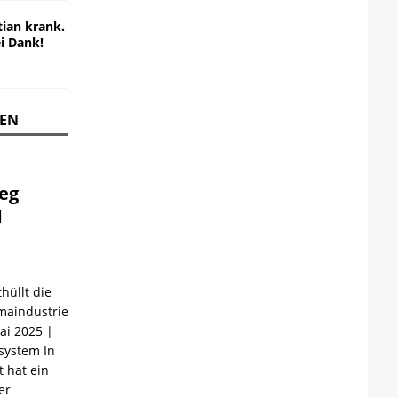
ian krank.
ei Dank!
REN
ieg
d
hüllt die
maindustrie
Mai 2025 |
ystem In
 hat ein
er