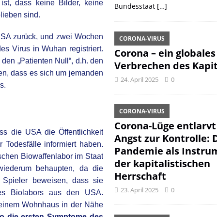
ist, dass keine Bilder, keine
Bundesstaat
[…]
lieben sind.
 USA zurück, und zwei Wochen
CORONA-VIRUS
 Virus in Wuhan registriert.
Corona – ein globales
 den „Patienten Null“, d.h. den
Verbrechen des Kapit
eten, dass es sich um jemanden
24. April 2025
0
s.
CORONA-VIRUS
Corona-Lüge entlarvt
s die USA die Öffentlichkeit
Angst zur Kontrolle: 
 Todesfälle informiert haben.
Pandemie als Instru
ischen Biowaffenlabor im Staat
der kapitalistischen
wiederum behaupten, da die
Herrschaft
 Spieler beweisen, dass sie
23. April 2025
0
des Biolabors aus den USA.
 einem Wohnhaus in der Nähe
wo die ersten Symptome des