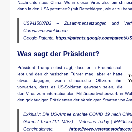
Nachrichten aus China. Wenn dieser Virus also ein chines
dann in den USA patentiert? (mit Ratschlägen, wie er zu behan
US9415087B2 – Zusammensetzungen und Verf
Coronavirusinfektionen –
Google-Patente.
https://patents.google.com/patent/U
Was sagt der Präsident?
Präsident Trump selbst sagt, dass er in Freundschaft
lebt und den chinesischen Führer mag, aber er hatte
T
etwas dagegen, wenn chinesische Offiziere ihm
Y
vorwarfen, dass es US-Soldaten gewesen seien, die
den Virus zum internationalen Militärsportwettbewerb in Wu
den goldäugigen Präsidenten der Vereinigten Staaten von Am
Exklusiv: Die US-Armee brachte COVID 19 nach China m
Games‘-Team (12. März) – Veterans Today | Militärisch
Geheimdienste.
https://www.veteranstoday.com