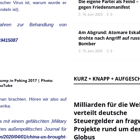
Die eigene Partei als Feind –
ischer Virus ist, warum wurde er
gegen Friedensmanifest
deln ist).
16. Juni 2025
0
ahren zur Behandlung von
Am Abgrund: Atomare Eskal
drohte nach Angriff auf russ
S9415087
Bomber
15. Juni 2025
0
KURZ + KNAPP + AUFGESC
rump in Peking 2017 | Photo:
ouTube
han brachten. Hören wir also auf
Milliarden für die Wel
erika:
verteilt deutsche
Steuergelder an frag
it einem gefälschten ‚Military
Projekte rund um de
es außenpolitisches Journal für
Globus
/2020/04/01/china-us-brought-