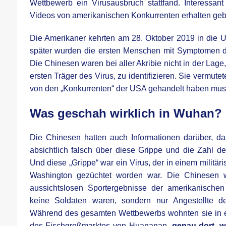
Wettbewerb ein Virusausbruch stattfand. Interessant 
Videos von amerikanischen Konkurrenten erhalten geb
Die Amerikaner kehrten am 28. Oktober 2019 in die
später wurden die ersten Menschen mit Symptomen des
Die Chinesen waren bei aller Akribie nicht in der Lage,
ersten Träger des Virus, zu identifizieren. Sie vermut
von den „Konkurrenten“ der USA gehandelt haben mus
Was geschah wirklich in Wuhan?
Die Chinesen hatten auch Informationen darüber, das
absichtlich falsch über diese Grippe und die Zahl der
Und diese „Grippe“ war ein Virus, der in einem militär
Washington gezüchtet worden war. Die Chinesen 
aussichtslosen Sportergebnisse der amerikanischen
keine Soldaten waren, sondern nur Angestellte 
Während des gesamten Wettbewerbs wohnten sie in
des Fischgroßmarktes von Huananan,
genau dort, 