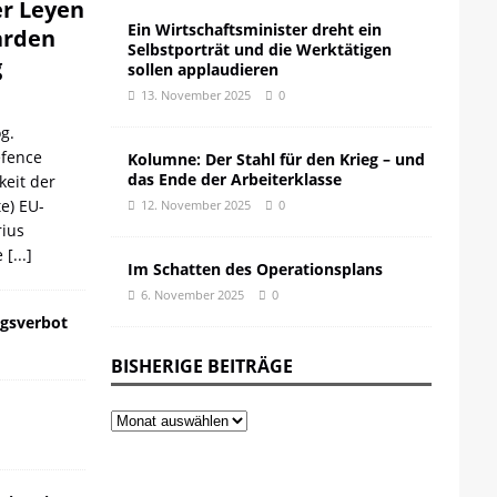
er Leyen
Ein Wirtschaftsminister dreht ein
iarden
Selbstporträt und die Werktätigen
g
sollen applaudieren
13. November 2025
0
g.
efence
Kolumne: Der Stahl für den Krieg – und
das Ende der Arbeiterklasse
keit der
te) EU-
12. November 2025
0
ius
e
[...]
Im Schatten des Operationsplans
6. November 2025
0
gsverbot
BISHERIGE BEITRÄGE