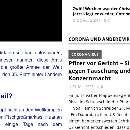
Zwölf Wochen war der Christ
Jetzt klagt er wieder, Gott s
4. Oktober 2024
0
CORONA UND ANDERE VI
didaten so chancenlos waren,
CORONA-VIRUS
inesen nannten diese Amis
Pfizer vor Gericht – S
 die größte Armee der Welt
gegen Täuschung un
 den 35. Platz hinter Ländern
Konzernmacht
21. Mai 2025
0
eil?
Ein juristischer Etappensieg ent
Risse im Schutzschild der Phar
Von Heinrich Schreiber 21. 
aupt nicht an den Wettkämpfen
Ein Dammbruch im US-Rechtss
ten Fischgroßmarktes: Huanan
einem bemerkenswerten Schritt
 wo einige Tage nach dem
US-Gericht entschieden, dass d