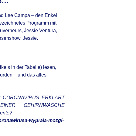
re…
nd Lee Campa – den Enkel
gezeichnetes Programm mit
uverneurs, Jessie Ventura,
rnsehshow, Jessie.
els in der Tabelle) lesen,
urden – und das alles
S CORONAVIRUS ERKLÄRT
INER GEHIRNWÄSCHE
ente?
ronawirusa-wyprala-mozgi-