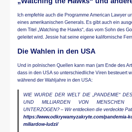
„Watching the Hawks“ und ande
Ich empfehle auch die Programme American Lawyer u
eines amerikanischen Generals. Es gibt auch ein aus
dem Titel „Watching the Hawks“, das vom Sohn des Go
geleitet wird. Jessie hat seine eigene kalifornische Fe
Die Wahlen in den USA
Und in polnischen Quellen kann man (am Ende des Artik
dass in den USA so unterschiedliche Viren besteuert w
während der Wahljahre in den USA:
WIE WURDE DER WELT DIE „PANDEMIE“ DE
UND MILLIARDEN VON MENSCHEN E
UNTERZOGEN? – Wir entdecken die verdeckte Pat
https://www.odkrywamyzakryte.com/pandemia-ko
miliardow-ludzi/