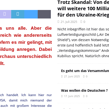
DER EUROPÄISCHEN LINKEN
DER REVOLUTIONÄR
Trotz Skandal: Von d
will weitere 100 Mill
Natur aus gut
DER REVOLUTIONÄR
für den Ukraine-Krie
f und meint Anpassung
DER REVOLUTIONÄR
21. Juli 2025
0
 oder: Wer wirklich kassiert
KOMMENTAR
s uns alle. Aber die
Nicht inbegriffen ist hier das so
n: Wie der DGB seine eigenen Genossen verriet
DER REVOLUTIONÄR
Luftverteidigungsschild („Air D
reich wie andererseits
Shield“), von dessen Notwendig
fern es mir gelingt, mit
erste (und hoffentlich bald letz
ildung anregen. Dabei
„Verteidigungskommissar“ Andr
Kubilius spricht. Natürlich ohn
urchaus unterschiedlich
t.
Es geht um das Versammlun
27. Juni 2025
0
Was wollen die Deutschen ?
ich handelt. Ich kann hier nur
17. Juni 2025
0
 USA, damit mich niemand der
 auch mit großem Interesse die