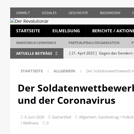
UMWELT
SOZIALES
GESCHICHTE
BASISWISSEN
STARTSEITE
EILMELDUNG
BERICHTE / AKTION
MARXISMUS/LENINISMUS
PARTEIAUFBAU+ORGANISATION
P
[ 21. April 2025 ]
Gegen das Gendern –
AKTUELLE BEITRÄGE
REVOLUTIONÄR
STARTSEITE
ALLGEMEIN
Der Soldatenwettbewerb i
[ 5. April 2025 ]
Union und AfD erstma
[ 19. März 2025 ]
Die bürgerliche Jour
Der Soldatenwettbewer
[ 19. April 2023 ]
1. Mai: Gegen Krise, 
und der Coronavirus
[ 19. Mai 2026 ]
Stalingrad – Der Anf
[ 28. April 2026 ]
1956, Ungarn und de
6. Juni 2020
Gastartikel
Allgemein
,
Gastbeitrag / Volk
/ Wellness
0
REVOLUTIONÄR