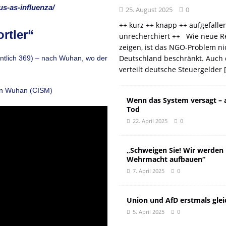
s-as-influenza/
25. August 2025
0
++ kurz ++ knapp ++ aufgefalle
rtler“
unrecherchiert ++ Wie neue R
zeigen, ist das NGO-Problem ni
Deutschland beschränkt. Auch 
ntlich 369) – nach Wuhan, wo der
verteilt deutsche Steuergelder
 in Wuhan (CISM)
Wenn das System versagt – 
Tod
22. April 2025
0
„Schweigen Sie! Wir werden
Wehrmacht aufbauen“
7. April 2025
0
Union und AfD erstmals glei
5. April 2025
0