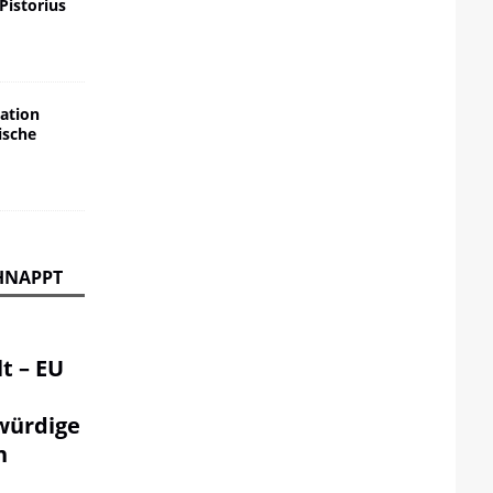
 Pistorius
ation
ische
HNAPPT
t – EU
würdige
n