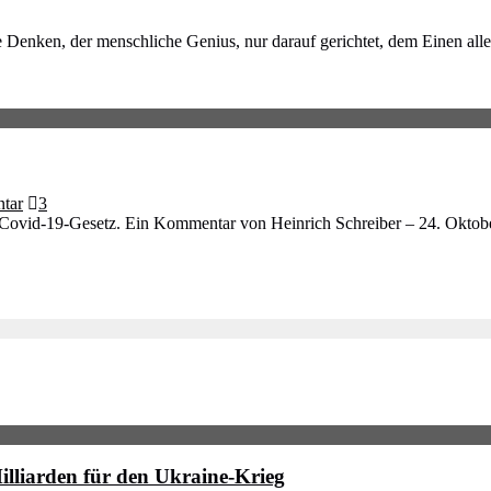
e Denken, der menschliche Genius, nur darauf gerichtet, dem Einen al
tar
3
e Covid-19-Gesetz. Ein Kommentar von Heinrich Schreiber – 24. Okto
illiarden für den Ukraine-Krieg