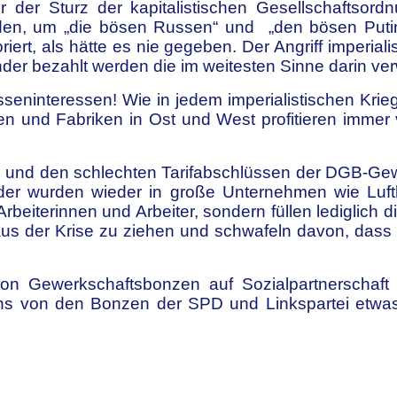
der Sturz der kapitalistischen Gesellschaftsord
den, um „d
ie
bösen Russen“ und „den bösen Putin
iert, als hätte es nie gegeben. Der Angriff imperiali
er bezahlt werden die im weitesten Sinne darin verw
seninteressen! Wie in jedem imperialistischen Krie
n und Fabriken in Ost und West profitieren immer v
e und den schlechten Tarifabschlüssen der DGB-Ge
 Gelder wurden wieder in große Unternehmen wie Lu
Arbeiterinnen und Arbeiter, sondern füllen lediglich 
 aus der Krise zu ziehen und schwafeln davon, das
von Gewerkschaftsbonzen auf Sozialpartnerschaf
ns von den Bonzen der SPD und Linkspartei etwas