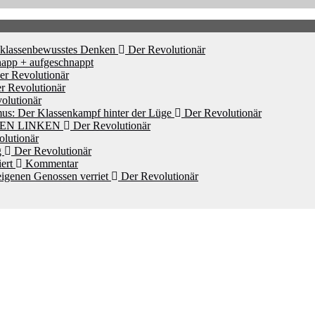
d klassenbewusstes Denken
Der Revolutionär
app + aufgeschnappt
r Revolutionär
r Revolutionär
olutionär
mus: Der Klassenkampf hinter der Lüge
Der Revolutionär
HEN LINKEN
Der Revolutionär
lutionär
g
Der Revolutionär
iert
Kommentar
igenen Genossen verriet
Der Revolutionär