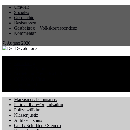
Umwelt
Soziales
Geschichte
Basiswissen
Gastbeitrag + Volkskorrespondenz
Kommentar
7. August 2026
Startseite
Eilmeldung
Berichte / Aktionen
Betrieb und Gewerkschaft
CORONA-Virus
International
Kriegsgefahr
Marxismus/Leninismus
Parteiaufbau+Organisation
Polizeiwillkür
Klassenjustiz
Antifaschismus
Geld / Schulden / Steuern