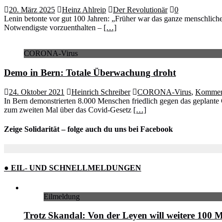
20. März 2025
Heinz Ahlreip
Der Revolutionär
0
Lenin betonte vor gut 100 Jahren: „Früher war das ganze menschlich
Notwendigste vorzuenthalten –
[…]
CORONA-Virus
Demo in Bern: Totale Überwachung droht
24. Oktober 2021
Heinrich Schreiber
CORONA-Virus
,
Kommen
In Bern demonstrierten 8.000 Menschen friedlich gegen das geplant
zum zweiten Mal über das Covid-Gesetz
[…]
Zeige Solidarität – folge auch du uns bei Facebook
● EIL- UND SCHNELLMELDUNGEN
Eilmeldung
Trotz Skandal: Von der Leyen will weitere 100 M