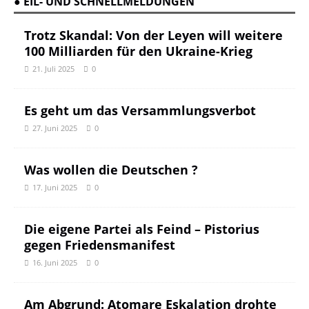
● EIL- UND SCHNELLMELDUNGEN
Trotz Skandal: Von der Leyen will weitere
100 Milliarden für den Ukraine-Krieg
21. Juli 2025
0
Es geht um das Versammlungsverbot
27. Juni 2025
0
Was wollen die Deutschen ?
17. Juni 2025
0
Die eigene Partei als Feind – Pistorius
gegen Friedensmanifest
16. Juni 2025
0
Am Abgrund: Atomare Eskalation drohte