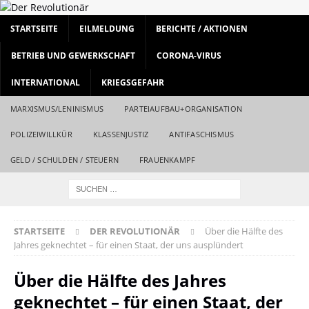
STARTSEITE
EILMELDUNG
BERICHTE / AKTIONEN
BETRIEB UND GEWERKSCHAFT
CORONA-VIRUS
INTERNATIONAL
KRIEGSGEFAHR
MARXISMUS/LENINISMUS
PARTEIAUFBAU+ORGANISATION
POLIZEIWILLKÜR
KLASSENJUSTIZ
ANTIFASCHISMUS
GELD / SCHULDEN / STEUERN
FRAUENKAMPF
STARTSEITE
DER REVOLUTIONÄR
Über die Hälfte des
Jahres geknechtet – für einen Staat, der uns ausplündert
Über die Hälfte des Jahres
geknechtet – für einen Staat, der