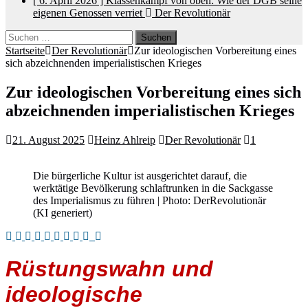
[ 6. April 2026 ]
Klassenkampf von oben: Wie der DGB seine
eigenen Genossen verriet
Der Revolutionär
Suchen
nach:
Startseite
Der Revolutionär
Zur ideologischen Vorbereitung eines
sich abzeichnenden imperialistischen Krieges
Zur ideologischen Vorbereitung eines sich
abzeichnenden imperialistischen Krieges
21. August 2025
Heinz Ahlreip
Der Revolutionär
1
Die bürgerliche Kultur ist ausgerichtet darauf, die
werktätige Bevölkerung schlaftrunken in die Sackgasse
des Imperialismus zu führen | Photo: DerRevolutionär
(KI generiert)
Rüstungswahn und
ideologische