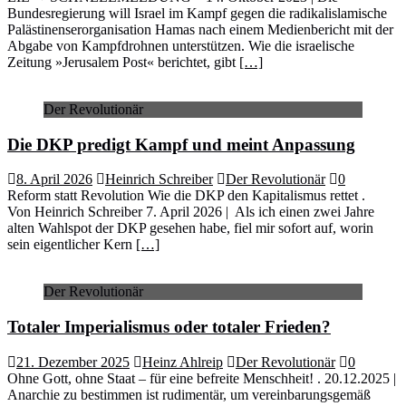
Bundesregierung will Israel im Kampf gegen die radikalislamische
Palästinenserorganisation Hamas nach einem Medienbericht mit der
Abgabe von Kampfdrohnen unterstützen. Wie die israelische
Zeitung »Jerusalem Post« berichtet, gibt
[…]
Der Revolutionär
Die DKP predigt Kampf und meint Anpassung
8. April 2026
Heinrich Schreiber
Der Revolutionär
0
Reform statt Revolution Wie die DKP den Kapitalismus rettet .
Von Heinrich Schreiber 7. April 2026 | Als ich einen zwei Jahre
alten Wahlspot der DKP gesehen habe, fiel mir sofort auf, worin
sein eigentlicher Kern
[…]
Der Revolutionär
Totaler Imperialismus oder totaler Frieden?
21. Dezember 2025
Heinz Ahlreip
Der Revolutionär
0
Ohne Gott, ohne Staat – für eine befreite Menschheit! . 20.12.2025 |
Anarchie zu bestimmen ist rudimentär, um vereinbarungsgemäß