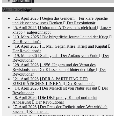
Frauenkampf
Aktuelle Beiträge
[ 21. April 2025 ]
Gegen das Gendern – Für klare Sprache
und klassenbewusstes Denken
Der Revolutionär
[ 5. April 2025 ]
Union und AfD erstmals gleichauf
kurz +
knapp + aufgeschnappt
[ 19. März 2025 ]
Die bürgerliche Journaille und der Krieg
Der Revolutionär
[ 19. April 2023 ]
1. Mai: Gegen Krise, Krieg und Kapital
Der Revolutionär
[ 19. Mai 2026 ]
Stalingrad – Der Anfang vom Ende
Der
Revolutionär
[ 28. April 2026 ]
1956, Ungarn und der Verrat des
Revisionismus: Der Klassenkampf hinter der Lüge
Der
Revolutionär
[ 21. April 2026 ]
DER 8. PARTEITAG DER
EUROPÄISCHEN LINKEN
Der Revolutionär
[ 14. April 2026 ]
Der Mensch ist von Natur aus gut
Der
Revolutionär
[ 8. April 2026 ]
Die DKP predigt Kampf und meint
Anpassung
Der Revolutionär
[ 7. April 2026 ]
Der Preis der Freiheit, oder: Wer wirklich
kassiert
Kommentar