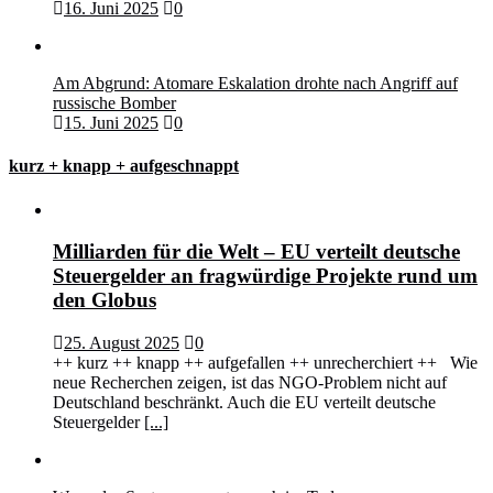
16. Juni 2025
0
Am Abgrund: Atomare Eskalation drohte nach Angriff auf
russische Bomber
15. Juni 2025
0
kurz + knapp + aufgeschnappt
Milliarden für die Welt – EU verteilt deutsche
Steuergelder an fragwürdige Projekte rund um
den Globus
25. August 2025
0
++ kurz ++ knapp ++ aufgefallen ++ unrecherchiert ++ Wie
neue Recherchen zeigen, ist das NGO-Problem nicht auf
Deutschland beschränkt. Auch die EU verteilt deutsche
Steuergelder
[...]