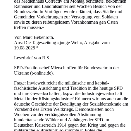
das Medienhaus Correctiv am Montag berichtete, bekommen
Rathäuser und Landratsämter seit Wochen Besuch von der
Bundeswehr. In Vorträgen werde erläutert, dass Städte und
Gemeinden Vorkehrungen zur Versorgung von Soldaten
sowie zu deren reibungslosem Vorankommen gen Osten
treffen müssen.«
Von Marc Bebenroth.
Aus: Die Tageszeitung »junge Welt«, Ausgabe vom
19.08.2025 *
Leserbrief von R.S.
SPD-Fraktionschef Miersch offen für Bundeswehr in der
Ukraine (t-online.de).
Frage: Inwieweit reicht die militärische und kapital-
faschistische Ausrichtung und Tradition in die heutige SPD
und ihre Gewerkschaften, bspw. die Industriegewerkschaft
Metall in der Rüstungsindustrie? Erinnern wir uns auch an die
deutsche Geschichte der Beteiligung der Sozialdemokratie am
Vorabend des Ersten Weltkriegs. Demonstrierten noch
Wochen vor der verhängnisvollen Abstimmung
hunderttausende Wähler und Anhänger der SPD im
Deutschen Kaiserreich 1914 gegen den Krieg und gegen die
militärische Aufrüstung; so stimmte in Folge die