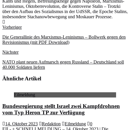
Kants und Hegels, Befreiungskriege gegen Napoleon, Marxismus-
Leninismus, Oktoberrevolution, die Kontroverse Stalin – Trotzki
über den Aufbau des Sozialismus in der UdSSR, die Epoche Stalins,
insbesondere Stachanowbewegung und Moskauer Prozesse.
Webseite
Vorheriger
Die Generallinie des Marxismus-Leninismus – Bollwerk gegen den
Revisionismus (mit PDF Download)
Nächster
NATO plant neuen Aufmarsch gegen Russland – Deutschland soll
40.000 Soldaten liefern
Ähnliche Artikel
Eilmeldung
Bundesregierung stellt Israel zwei Kampfdrohnen
vom Typ Heron TP zur Verfügung
14. Oktober 2023
Redaktion
Eilmeldung
0
EIL- + SCHNELLMELDUNG – 14. Oktober 2023 | Die