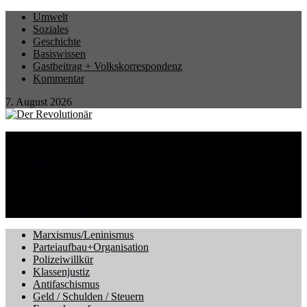
Umwelt
Soziales
Geschichte
Basiswissen
Gastbeitrag + Volkskorrespondenz
Kommentar
7. August 2026
Startseite
Eilmeldung
Berichte / Aktionen
Betrieb und Gewerkschaft
CORONA-Virus
International
Kriegsgefahr
Marxismus/Leninismus
Parteiaufbau+Organisation
Polizeiwillkür
Klassenjustiz
Antifaschismus
Geld / Schulden / Steuern