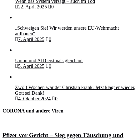
Wenn das System versagt – auch im Tod
22. April 2025
0
„Schweigen Sie! Wir werden unsere EU-Wehrmacht
aufbauen“
7. April 2025
0
Union und AfD erstmals gleichauf
5. April 2025
0
Zwölf Wochen war der Christian krank. Jetzt klagt er wieder,
Gott sei Dank!
4. Oktober 2024
0
CORONA und andere Viren
Pfizer vor Gericht – Sieg gegen Täuschung und