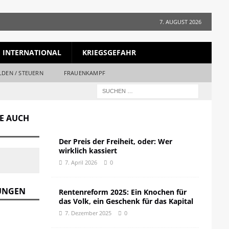
7. AUGUST 2026
INTERNATIONAL
KRIEGSGEFAHR
LDEN / STEUERN
FRAUENKAMPF
GE AUCH
Der Preis der Freiheit, oder: Wer
wirklich kassiert
7. April 2026
0
DUNGEN
Rentenreform 2025: Ein Knochen für
das Volk, ein Geschenk für das Kapital
7. Dezember 2025
0