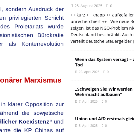
25. August 2025
0
l, sondern Ausdruck der
++ kurz ++ knapp ++ aufgefalle
n privilegierten Schicht
unrecherchiert ++ Wie neue R
des Proletariats wurde
zeigen, ist das NGO-Problem ni
Deutschland beschränkt. Auch 
sionistischen Bürokratie
verteilt deutsche Steuergelder
 als Konterrevolution
Wenn das System versagt – 
Tod
22. April 2025
0
ionärer Marxismus
„Schweigen Sie! Wir werden
Wehrmacht aufbauen“
7. April 2025
0
 in klarer Opposition zur
Während die sowjetische
Union und AfD erstmals glei
edlicher Koexistenz“
und
5. April 2025
0
arrte die KP Chinas auf