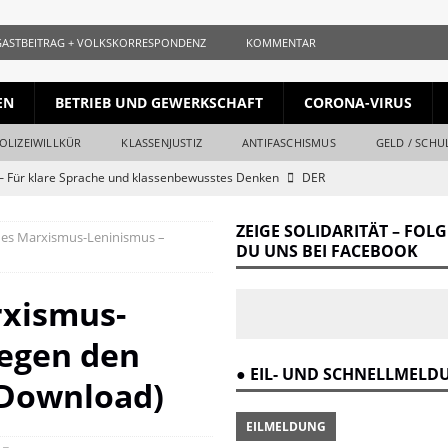
GASTBEITRAG + VOLKSKORRESPONDENZ
KOMMENTAR
EN
BETRIEB UND GEWERKSCHAFT
CORONA-VIRUS
OLIZEIWILLKÜR
KLASSENJUSTIZ
ANTIFASCHISMUS
GELD / SCHU
 Für klare Sprache und klassenbewusstes Denken
DER
ZEIGE SOLIDARITÄT – FOL
 des Marxismus-Leninismus –
ls gleichauf
KURZ + KNAPP + AUFGESCHNAPPT
DU UNS BEI FACEBOOK
naille und der Krieg
DER REVOLUTIONÄR
rxismus-
Krieg und Kapital
DER REVOLUTIONÄR
gegen den
ang vom Ende
DER REVOLUTIONÄR
● EIL- UND SCHNELLMEL
r Verrat des Revisionismus: Der Klassenkampf hinter der Lüge
DER
 Download)
EILMELDUNG