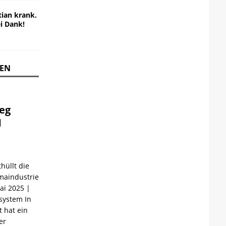
ian krank.
ei Dank!
REN
ieg
d
hüllt die
maindustrie
Mai 2025 |
ystem In
 hat ein
er