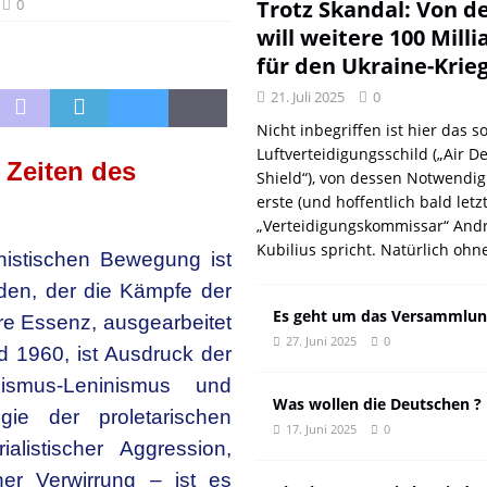
DER EUROPÄISCHEN LINKEN
DER REVOLUTIONÄR
0
Trotz Skandal: Von d
will weitere 100 Mill
Natur aus gut
DER REVOLUTIONÄR
für den Ukraine-Krie
f und meint Anpassung
DER REVOLUTIONÄR
21. Juli 2025
0
 oder: Wer wirklich kassiert
KOMMENTAR
Nicht inbegriffen ist hier das so
n: Wie der DGB seine eigenen Genossen verriet
DER REVOLUTIONÄR
Luftverteidigungsschild („Air D
 Zeiten des
Shield“), von dessen Notwendig
erste (und hoffentlich bald letz
„Verteidigungskommissar“ Andr
Kubilius spricht. Natürlich ohn
nistischen Bewegung ist
Faden, der die Kämpfe der
Es geht um das Versammlun
näre Essenz, ausgearbeitet
27. Juni 2025
0
 1960, ist Ausdruck der
xismus-Leninismus und
Was wollen die Deutschen ?
egie der proletarischen
17. Juni 2025
0
alistischer Aggression,
er Verwirrung – ist es