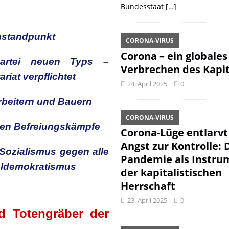
Bundesstaat
[…]
nstandpunkt
CORONA-VIRUS
Corona – ein globales
Partei neuen Typs –
Verbrechen des Kapit
riat verpflichtet
24. April 2025
0
beitern und Bauern
CORONA-VIRUS
chen Befreiungskämpfe
Corona-Lüge entlarvt
Angst zur Kontrolle: 
Sozialismus gegen alle
Pandemie als Instru
aldemokratismus
der kapitalistischen
Herrschaft
23. April 2025
0
d Totengräber der