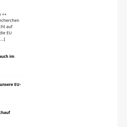
n ++
echerchen
cht auf
die EU
[...]
auch im
 unsere EU-
chauf