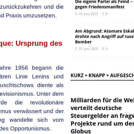
Die eigene Partei als Feind –
e zurückzukehren und die
gegen Friedensmanifest
16. Juni 2025
0
nd Praxis umzusetzen.
Am Abgrund: Atomare Eskal
drohte nach Angriff auf russ
Bomber
ique: Ursprung des
15. Juni 2025
0
ahre 1956 begann die
KURZ + KNAPP + AUFGESC
nären Linie Lenins und
uschtschows diente als
Revisionismus. Unter dem
Milliarden für die Wel
rde die revolutionäre
verteilt deutsche
ismus verwässert und der
Steuergelder an frag
ung wandelte sich vom
Projekte rund um de
r des Opportunismus.
Globus