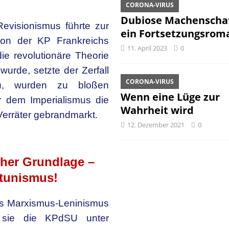
CORONA-VIRUS
Dubiose Machenschaf
evisionismus führte zur
ein Fortsetzungsrom
 von der KP Frankreichs
11. April 2023
0
ie revolutionäre Theorie
wurde, setzte der Zerfall
CORONA-VIRUS
eu, wurden zu bloßen
Wenn eine Lüge zur
 dem Imperialismus die
Wahrheit wird
 Verräter gebrandmarkt.
12. Dezember 2021
0
scher Grundlage –
tunismus!
es Marxismus-Leninismus
 sie die KPdSU unter