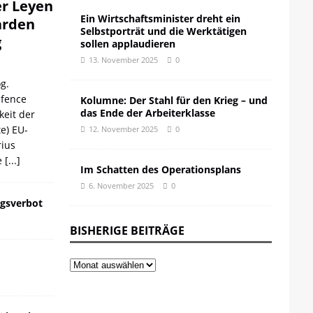
er Leyen
Ein Wirtschaftsminister dreht ein
iarden
Selbstporträt und die Werktätigen
g
sollen applaudieren
13. November 2025
0
g.
efence
Kolumne: Der Stahl für den Krieg – und
das Ende der Arbeiterklasse
keit der
te) EU-
12. November 2025
0
ius
e
[...]
Im Schatten des Operationsplans
6. November 2025
0
gsverbot
BISHERIGE BEITRÄGE