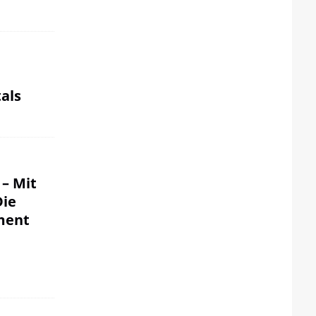
als
 – Mit
Die
ment