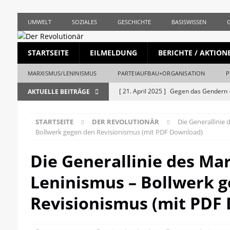
UMWELT
SOZIALES
GESCHICHTE
BASISWISSEN
STARTSEITE
EILMELDUNG
BERICHTE / AKTION
MARXISMUS/LENINISMUS
PARTEIAUFBAU+ORGANISATION
P
[ 21. April 2025 ]
Gegen das Gendern –
AKTUELLE BEITRÄGE
REVOLUTIONÄR
STARTSEITE
DER REVOLUTIONÄR
Die Generallinie
[ 5. April 2025 ]
Union und AfD erstma
Bollwerk gegen den Revisionismus (mit PDF Download)
[ 19. März 2025 ]
Die bürgerliche Jour
Die Generallinie des Ma
[ 19. April 2023 ]
1. Mai: Gegen Krise, 
Leninismus – Bollwerk 
[ 19. Mai 2026 ]
Stalingrad – Der Anf
[ 28. April 2026 ]
1956, Ungarn und de
Revisionismus (mit PDF
REVOLUTIONÄR