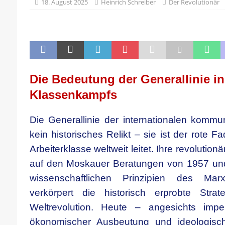
[ 21. April 2026 ]
DER 8. PARTEITAG 
18. August 2025
Heinrich Schreiber
Der Revolutionär
[ 14. April 2026 ]
Der Mensch ist von 
[ 8. April 2026 ]
Die DKP predigt Kamp
[ 7. April 2026 ]
Der Preis der Freiheit,
[ 6. April 2026 ]
Klassenkampf von obe
Die Bedeutung der Generallinie in
Klassenkampfs
Die Generallinie der internationalen kommu
kein historisches Relikt – sie ist der rote 
Arbeiterklasse weltweit leitet. Ihre revolutio
auf den Moskauer Beratungen von 1957 und
wissenschaftlichen Prinzipien des Mar
verkörpert die historisch erprobte Strat
Weltrevolution. Heute – angesichts imperi
ökonomischer Ausbeutung und ideologisch