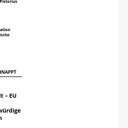
 Pistorius
ation
ische
HNAPPT
t – EU
würdige
n