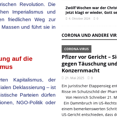
rischen Revolution. Die
Zwölf Wochen war der Christ
chen Imperialismus und
Jetzt klagt er wieder, Gott s
4. Oktober 2024
0
nen friedlichen Weg zur
e Massen und führt sie in
CORONA UND ANDERE VI
CORONA-VIRUS
Pfizer vor Gericht – S
ung auf die
gegen Täuschung un
smus
Konzernmacht
21. Mai 2025
0
ten Kapitalismus, der
Ein juristischer Etappensieg ent
ialen Deklassierung – ist
Risse im Schutzschild der Phar
istische Parteien dürfen
Von Heinrich Schreiber 21. 
sionen, NGO-Politik oder
Ein Dammbruch im US-Rechtss
einem bemerkenswerten Schritt
US-Gericht entschieden, dass d