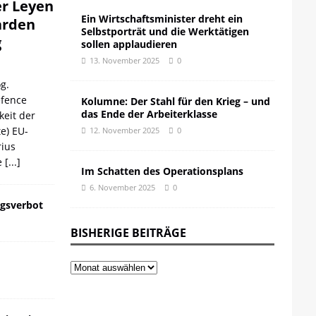
er Leyen
Ein Wirtschaftsminister dreht ein
iarden
Selbstporträt und die Werktätigen
g
sollen applaudieren
13. November 2025
0
g.
efence
Kolumne: Der Stahl für den Krieg – und
das Ende der Arbeiterklasse
keit der
te) EU-
12. November 2025
0
ius
e
[...]
Im Schatten des Operationsplans
6. November 2025
0
gsverbot
BISHERIGE BEITRÄGE