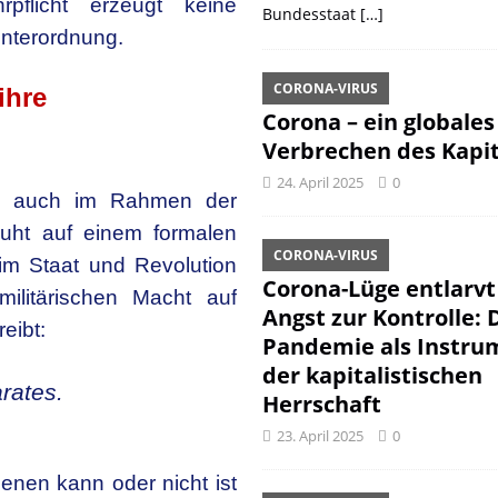
pflicht erzeugt keine
Bundesstaat
[…]
Unterordnung.
CORONA-VIRUS
ihre
Corona – ein globales
Verbrechen des Kapit
24. April 2025
0
e auch im Rahmen der
ruht auf einem formalen
CORONA-VIRUS
 im Staat und Revolution
Corona-Lüge entlarvt
ilitärischen Macht auf
Angst zur Kontrolle: 
eibt:
Pandemie als Instru
der kapitalistischen
rates.
Herrschaft
23. April 2025
0
ienen kann oder nicht ist