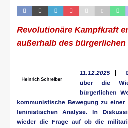
[ 21. April 2026 ]
DER 8. PARTEITAG 
[ 14. April 2026 ]
Der Mensch ist von 
[ 8. April 2026 ]
Die DKP predigt Kamp
Revolutionäre Kampfkraft e
[ 7. April 2026 ]
Der Preis der Freiheit,
[ 6. April 2026 ]
Klassenkampf von obe
außerhalb des bürgerlichen
.
|
11.12.2025
Heinrich Schreiber
über die Wie
bürgerlichen We
kommunistische Bewegung zu einer p
leninistischen Analyse. In Diskus
wieder die Frage auf ob die militä