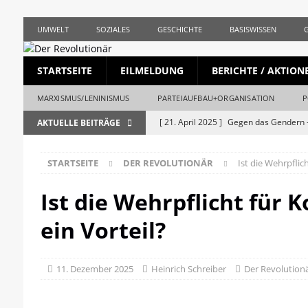
UMWELT
SOZIALES
GESCHICHTE
BASISWISSEN
STARTSEITE
EILMELDUNG
BERICHTE / AKTION
MARXISMUS/LENINISMUS
PARTEIAUFBAU+ORGANISATION
P
[ 21. April 2025 ]
Gegen das Gendern –
AKTUELLE BEITRÄGE
REVOLUTIONÄR
STARTSEITE
DER REVOLUTIONÄR
Ist die Wehrpflic
[ 5. April 2025 ]
Union und AfD erstma
[ 19. März 2025 ]
Die bürgerliche Jour
Ist die Wehrpflicht für
[ 19. April 2023 ]
1. Mai: Gegen Krise, 
ein Vorteil?
[ 19. Mai 2026 ]
Stalingrad – Der Anf
[ 28. April 2026 ]
1956, Ungarn und de
11. Dezember 2025
Heinrich Schreiber
Der Revolution
REVOLUTIONÄR