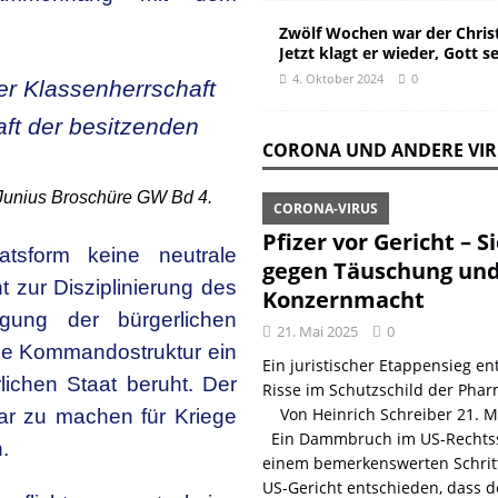
Zwölf Wochen war der Christ
Jetzt klagt er wieder, Gott s
4. Oktober 2024
0
er Klassenherrschaft
aft der besitzenden
CORONA UND ANDERE VI
 Junius Broschüre GW Bd 4.
CORONA-VIRUS
Pfizer vor Gericht – S
atsform keine neutrale
gegen Täuschung un
t zur Disziplinierung des
Konzernmacht
igung der bürgerlichen
21. Mai 2025
0
ine Kommandostruktur ein
Ein juristischer Etappensieg ent
lichen Staat beruht. Der
Risse im Schutzschild der Phar
Von Heinrich Schreiber 21. 
bar zu machen für Kriege
Ein Dammbruch im US-Rechtss
.
einem bemerkenswerten Schritt
US-Gericht entschieden, dass d