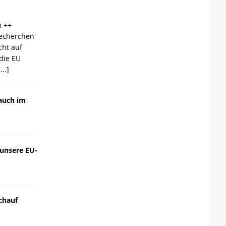
n ++
echerchen
cht auf
die EU
[...]
auch im
 unsere EU-
chauf