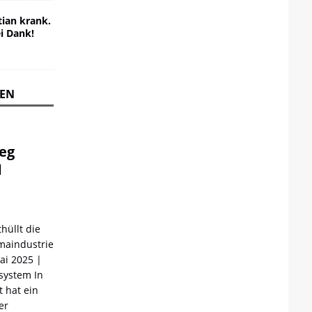
ian krank.
ei Dank!
REN
ieg
d
hüllt die
maindustrie
Mai 2025 |
ystem In
 hat ein
er