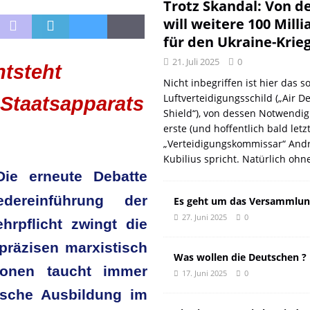
DER EUROPÄISCHEN LINKEN
DER REVOLUTIONÄR
Trotz Skandal: Von d
will weitere 100 Mill
Natur aus gut
DER REVOLUTIONÄR
für den Ukraine-Krie
f und meint Anpassung
DER REVOLUTIONÄR
21. Juli 2025
0
ntsteht
 oder: Wer wirklich kassiert
KOMMENTAR
Nicht inbegriffen ist hier das so
n: Wie der DGB seine eigenen Genossen verriet
DER REVOLUTIONÄR
Luftverteidigungsschild („Air D
 Staatsapparats
Shield“), von dessen Notwendig
erste (und hoffentlich bald letz
„Verteidigungskommissar“ Andr
Kubilius spricht. Natürlich ohn
Die erneute Debatte
dereinführung der
Es geht um das Versammlun
27. Juni 2025
0
hrpflicht zwingt die
räzisen marxistisch
Was wollen die Deutschen ?
sionen taucht immer
17. Juni 2025
0
rische Ausbildung im