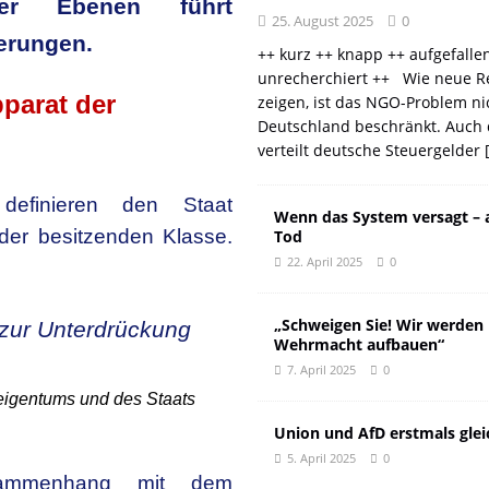
ider Ebenen führt
25. August 2025
0
erungen.
++ kurz ++ knapp ++ aufgefalle
unrecherchiert ++ Wie neue R
pparat der
zeigen, ist das NGO-Problem ni
Deutschland beschränkt. Auch 
verteilt deutsche Steuergelder
efinieren den Staat
Wenn das System versagt – 
der besitzenden Klasse.
Tod
22. April 2025
0
„Schweigen Sie! Wir werden
 zur Unterdrückung
Wehrmacht aufbauen“
7. April 2025
0
teigentums und des Staats
Union und AfD erstmals glei
5. April 2025
0
sammenhang mit dem