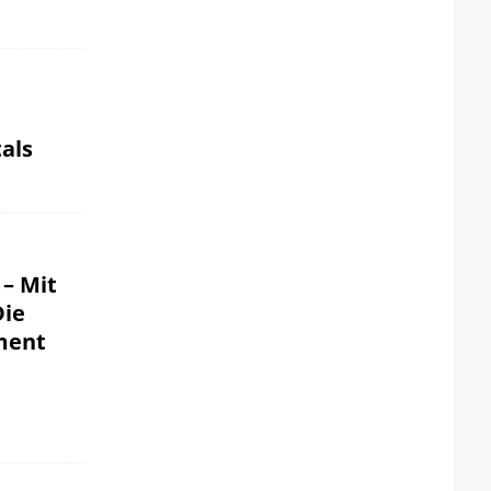
als
 – Mit
Die
ment