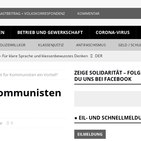
GASTBEITRAG + VOLKSKORRESPONDENZ
KOMMENTAR
EN
BETRIEB UND GEWERKSCHAFT
CORONA-VIRUS
OLIZEIWILLKÜR
KLASSENJUSTIZ
ANTIFASCHISMUS
GELD / SCHU
 Für klare Sprache und klassenbewusstes Denken
DER
ZEIGE SOLIDARITÄT – FOL
ht für Kommunisten ein Vorteil?
ls gleichauf
KURZ + KNAPP + AUFGESCHNAPPT
DU UNS BEI FACEBOOK
naille und der Krieg
DER REVOLUTIONÄR
 Kommunisten
Krieg und Kapital
DER REVOLUTIONÄR
ang vom Ende
DER REVOLUTIONÄR
● EIL- UND SCHNELLMEL
r Verrat des Revisionismus: Der Klassenkampf hinter der Lüge
DER
är
1
EILMELDUNG