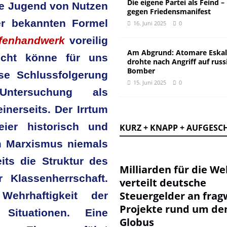
Die eigene Partei als Feind –
che Jugend von Nutzen
gegen Friedensmanifest
er bekannten Formel
16. Juni 2025
0
ffenhandwerk
voreilig
Am Abgrund: Atomare Eskal
icht könne für uns
drohte nach Angriff auf russ
Bomber
ese Schlussfolgerung
15. Juni 2025
0
ntersuchung als
nerseits. Der Irrtum
ier historisch und
KURZ + KNAPP + AUFGESC
im Marxismus niemals
its die Struktur des
Milliarden für die Wel
 Klassenherrschaft.
verteilt deutsche
Steuergelder an frag
ehrhaftigkeit der
Projekte rund um de
 Situationen. Eine
Globus