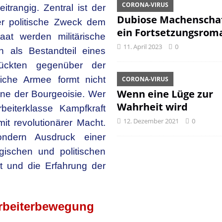
CORONA-VIRUS
itrangig. Zentral ist der
Dubiose Machenschaf
r politische Zweck dem
ein Fortsetzungsrom
aat werden militärische
11. April 2023
0
rn als Bestandteil eines
rückten gegenüber der
liche Armee formt nicht
CORONA-VIRUS
Wenn eine Lüge zur
ne der Bourgeoisie. Wer
Wahrheit wird
eiterklasse Kampfkraft
12. Dezember 2021
0
it revolutionärer Macht.
ondern Ausdruck einer
ogischen und politischen
nt und die Erfahrung der
Arbeiterbewegung