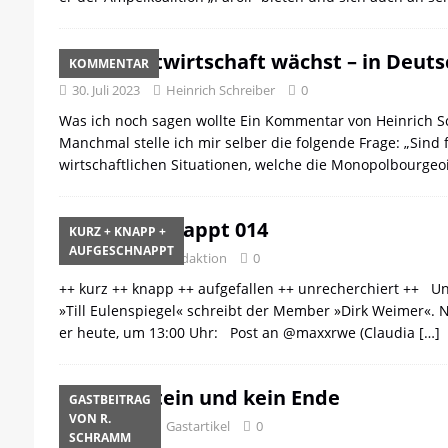
[ 21. April 2026 ]
DER 8. PARTEITAG 
[ 14. April 2026 ]
Der Mensch ist von 
Die Weltwirtschaft wächst – in Deut
KOMMENTAR
[ 8. April 2026 ]
Die DKP predigt Kamp
30. Juli 2023
Heinrich Schreiber
0
[ 7. April 2026 ]
Der Preis der Freiheit,
Was ich noch sagen wollte Ein Kommentar von Heinrich Sch
[ 6. April 2026 ]
Klassenkampf von obe
Manchmal stelle ich mir selber die folgende Frage: „Sin
wirtschaftlichen Situationen, welche die Monopolbourgeoi
Aufgeschnappt 014
KURZ + KNAPP +
AUFGESCHNAPPT
29. Juli 2023
Redaktion
0
++ kurz ++ knapp ++ aufgefallen ++ unrecherchiert ++ U
»Till Eulenspiegel« schreibt der Member »Dirk Weimer«. 
er heute, um 13:00 Uhr: Post an @maxxrwe (Claudia
[…]
Rammstein und kein Ende
GASTBEITRAG
VON R.
28. Juli 2023
Gastartikel
0
SCHRAMM