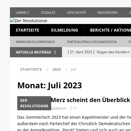
UMWELT
SOZIALES
GESCHICHTE
BASISWISSEN
STARTSEITE
EILMELDUNG
BERICHTE / AKTION
MARXISMUS/LENINISMUS
PARTEIAUFBAU+ORGANISATION
P
[ 21. April 2025 ]
Gegen das Gendern –
AKTUELLE BEITRÄGE
REVOLUTIONÄR
STARTSEITE
2023
Juli
[ 5. April 2025 ]
Union und AfD erstma
[ 19. März 2025 ]
Die bürgerliche Jour
Monat:
Juli 2023
[ 19. April 2023 ]
1. Mai: Gegen Krise, 
Friedrich Merz scheint den Überblick
DER
[ 19. Mai 2026 ]
Stalingrad – Der Anf
REVOLUTIONÄR
31. Juli 2023
Redaktion
1
[ 28. April 2026 ]
1956, Ungarn und de
Das Sommerloch 2023 hat einen Kapellmeister und der heiß
REVOLUTIONÄR
außerdem noch Parteichef der Christlich Demokratischen U
er der Ampelkoalition „Paroli“ bieten und sich auch an 