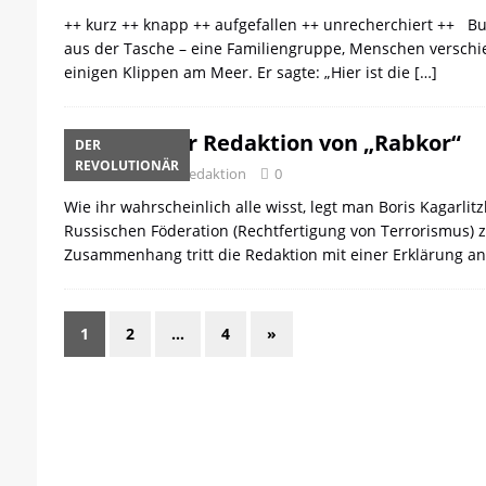
++ kurz ++ knapp ++ aufgefallen ++ unrecherchiert ++ Bus
aus der Tasche – eine Familiengruppe, Menschen verschi
einigen Klippen am Meer. Er sagte: „Hier ist die
[…]
Appell der Redaktion von „Rabkor“
DER
REVOLUTIONÄR
26. Juli 2023
Redaktion
0
Wie ihr wahrscheinlich alle wisst, legt man Boris Kagarlitz
Russischen Föderation (Rechtfertigung von Terrorismus) z
Zusammenhang tritt die Redaktion mit einer Erklärung an
1
2
…
4
»