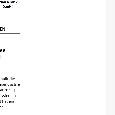
ian krank.
ei Dank!
REN
ieg
d
hüllt die
maindustrie
Mai 2025 |
ystem In
 hat ein
er