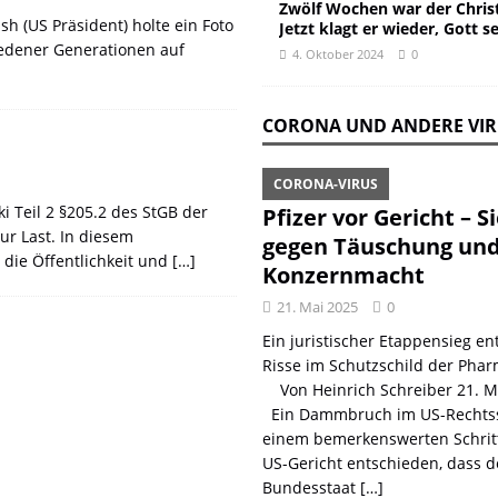
Zwölf Wochen war der Christ
h (US Präsident) holte ein Foto
Jetzt klagt er wieder, Gott s
edener Generationen auf
4. Oktober 2024
0
CORONA UND ANDERE VI
CORONA-VIRUS
ki Teil 2 §205.2 des StGB der
Pfizer vor Gericht – S
ur Last. In diesem
gegen Täuschung un
 die Öffentlichkeit und
[…]
Konzernmacht
21. Mai 2025
0
Ein juristischer Etappensieg ent
Risse im Schutzschild der Phar
Von Heinrich Schreiber 21. 
Ein Dammbruch im US-Rechtss
einem bemerkenswerten Schritt
US-Gericht entschieden, dass d
Bundesstaat
[…]