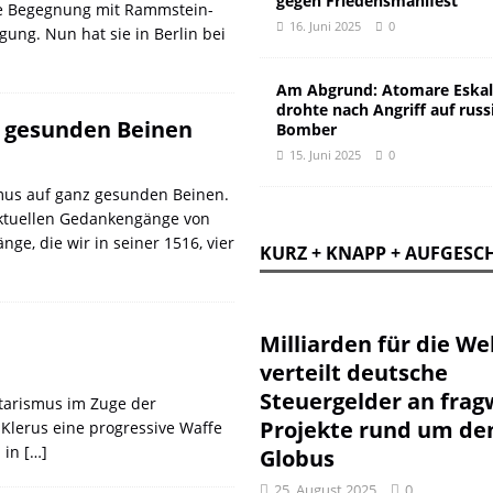
gegen Friedensmanifest
hre Begegnung mit Rammstein-
16. Juni 2025
0
ung. Nun hat sie in Berlin bei
Am Abgrund: Atomare Eskal
drohte nach Angriff auf russ
f gesunden Beinen
Bomber
15. Juni 2025
0
mus auf ganz gesunden Beinen.
aktuellen Gedankengänge von
 die wir in seiner 1516, vier
KURZ + KNAPP + AUFGESC
Milliarden für die Wel
verteilt deutsche
Steuergelder an frag
tarismus im Zuge der
Projekte rund um de
Klerus eine progressive Waffe
h in
[…]
Globus
25. August 2025
0