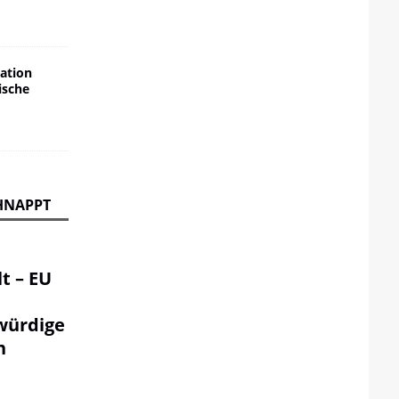
ation
ische
HNAPPT
t – EU
würdige
n