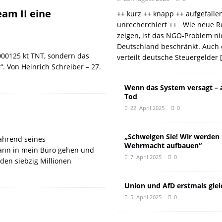
am II eine
++ kurz ++ knapp ++ aufgefalle
unrecherchiert ++ Wie neue R
zeigen, ist das NGO-Problem ni
Deutschland beschränkt. Auch 
000125 kt TNT, sondern das
verteilt deutsche Steuergelder
. Von Heinrich Schreiber – 27.
Wenn das System versagt – 
Tod
22. April 2025
0
„Schweigen Sie! Wir werden
ährend seines
Wehrmacht aufbauen“
kann in mein Büro gehen und
7. April 2025
0
den siebzig Millionen
Union und AfD erstmals glei
5. April 2025
0