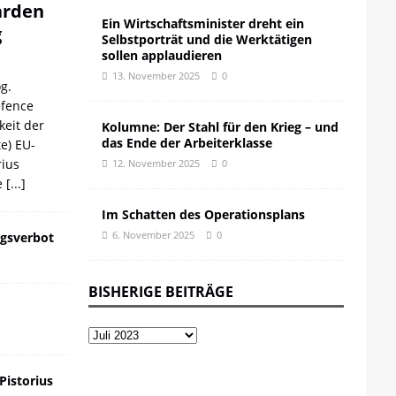
iarden
Ein Wirtschaftsminister dreht ein
g
Selbstporträt und die Werktätigen
sollen applaudieren
13. November 2025
0
g.
efence
keit der
Kolumne: Der Stahl für den Krieg – und
das Ende der Arbeiterklasse
te) EU-
ius
12. November 2025
0
e
[...]
Im Schatten des Operationsplans
6. November 2025
0
gsverbot
BISHERIGE BEITRÄGE
 Pistorius