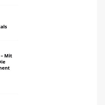
als
 – Mit
Die
ment