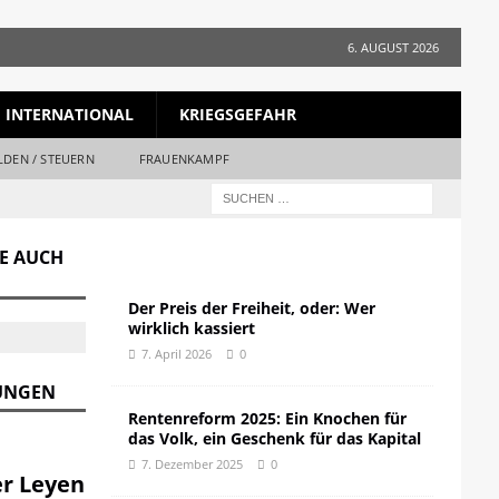
6. AUGUST 2026
INTERNATIONAL
KRIEGSGEFAHR
LDEN / STEUERN
FRAUENKAMPF
GE AUCH
Der Preis der Freiheit, oder: Wer
wirklich kassiert
7. April 2026
0
DUNGEN
Rentenreform 2025: Ein Knochen für
das Volk, ein Geschenk für das Kapital
7. Dezember 2025
0
er Leyen