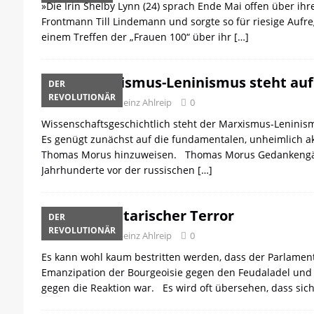
»Die Irin Shelby Lynn (24) sprach Ende Mai offen über i
Frontmann Till Lindemann und sorgte so für riesige Aufreg
einem Treffen der „Frauen 100“ über ihr
[…]
Der Marxismus-Leninismus steht au
DER
REVOLUTIONÄR
28. Juli 2023
Heinz Ahlreip
0
Wissenschaftsgeschichtlich steht der Marxismus-Leninis
Es genügt zunächst auf die fundamentalen, unheimlich 
Thomas Morus hinzuweisen. Thomas Morus Gedankengänge,
Jahrhunderte vor der russischen
[…]
Parlamentarischer Terror
DER
REVOLUTIONÄR
28. Juli 2023
Heinz Ahlreip
0
Es kann wohl kaum bestritten werden, dass der Parlamen
Emanzipation der Bourgeoisie gegen den Feudaladel und 
gegen die Reaktion war. Es wird oft übersehen, dass sic