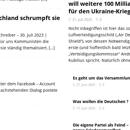
DER EUROPÄISCHEN LINKEN
DER REVOLUTIONÄR
will weitere 100 Mill
für den Ukraine-Krie
Natur aus gut
DER REVOLUTIONÄR
schland schrumpft sie
21. Juli 2025
0
f und meint Anpassung
DER REVOLUTIONÄR
Nicht inbegriffen ist hier das so
 oder: Wer wirklich kassiert
KOMMENTAR
Luftverteidigungsschild („Air D
reiber – 30. Juli 2023 |
n: Wie der DGB seine eigenen Genossen verriet
DER REVOLUTIONÄR
Shield“), von dessen Notwendig
d für uns Kommunisten die
erste (und hoffentlich bald letz
sie ständig thematisiert,
[…]
„Verteidigungskommissar“ Andr
Kubilius spricht. Natürlich ohn
Es geht um das Versammlun
nter dem Facebook – Account
27. Juni 2025
0
Nachstehenden Dialog postete
Was wollen die Deutschen ?
17. Juni 2025
0
Die eigene Partei als Feind –