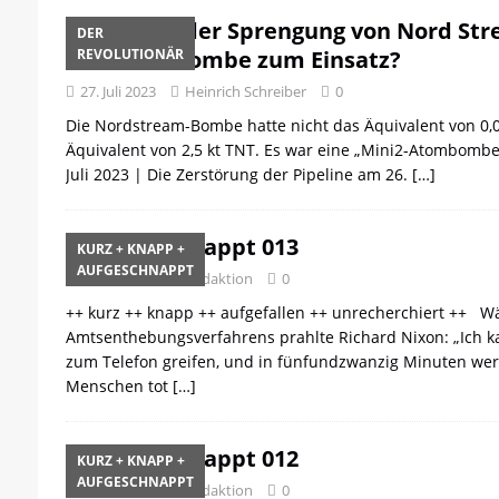
Kam bei der Sprengung von Nord Stre
DER
Miniatombombe zum Einsatz?
REVOLUTIONÄR
27. Juli 2023
Heinrich Schreiber
0
Die Nordstream-Bombe hatte nicht das Äquivalent von 0,
Äquivalent von 2,5 kt TNT. Es war eine „Mini2-Atombombe“
Juli 2023 | Die Zerstörung der Pipeline am 26.
[…]
Aufgeschnappt 013
KURZ + KNAPP +
AUFGESCHNAPPT
27. Juli 2023
Redaktion
0
++ kurz ++ knapp ++ aufgefallen ++ unrecherchiert ++ W
Amtsenthebungsverfahrens prahlte Richard Nixon: „Ich 
zum Telefon greifen, und in fünfundzwanzig Minuten wer
Menschen tot
[…]
Aufgeschnappt 012
KURZ + KNAPP +
AUFGESCHNAPPT
27. Juli 2023
Redaktion
0