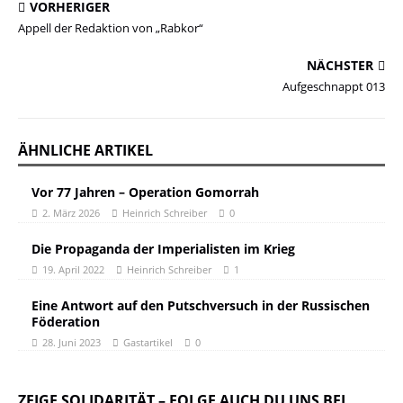
VORHERIGER
Appell der Redaktion von „Rabkor“
NÄCHSTER
Aufgeschnappt 013
ÄHNLICHE ARTIKEL
Vor 77 Jahren – Operation Gomorrah
2. März 2026
Heinrich Schreiber
0
Die Propaganda der Imperialisten im Krieg
19. April 2022
Heinrich Schreiber
1
Eine Antwort auf den Putschversuch in der Russischen
Föderation
28. Juni 2023
Gastartikel
0
ZEIGE SOLIDARITÄT – FOLGE AUCH DU UNS BEI