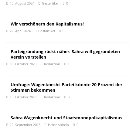
15. August 2024
Gastartikel
0
Wir verschönern den Kapitalismus!
22. April 2024
Gastartikel
0
Parteigründung rückt näher: Sahra will gegründeten
Verein vorstellen
18. Oktober 2023
Redaktion
1
Umfrage: Wagenknecht-Partei könnte 20 Prozent der
Stimmen bekommen
15. Oktober 2023
Redaktion
0
Sahra Wagenknecht und Staatsmonopolkapitalismus
22. September 2023
Heinz Ahlreip
0