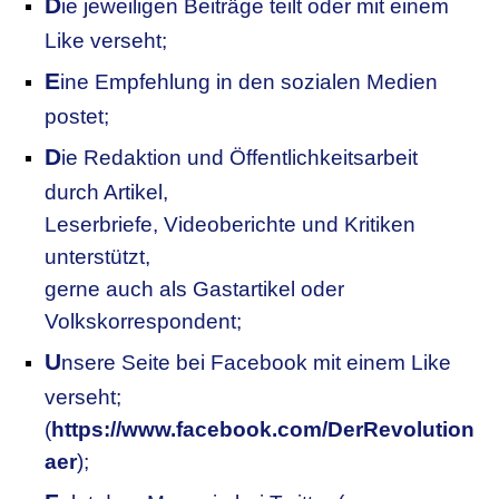
D
ie jeweiligen Beiträge teilt oder mit einem
Like verseht;
E
ine Empfehlung in den sozialen Medien
postet;
D
ie Redaktion und Öffentlichkeitsarbeit
durch Artikel,
Leserbriefe, Videoberichte und Kritiken
unterstützt,
gerne auch als Gastartikel oder
Volkskorrespondent;
U
nsere
S
eite bei Facebook mit einem Like
verseht;
(
https://www.facebook.com/DerRevolution
aer
);