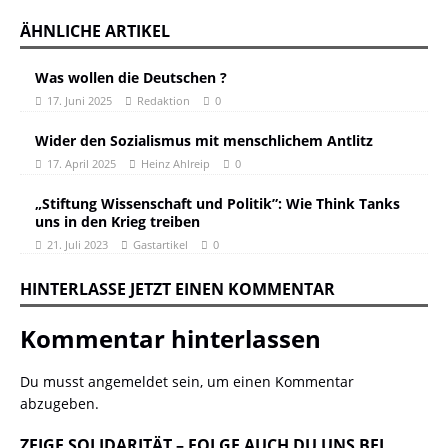
ÄHNLICHE ARTIKEL
Was wollen die Deutschen ?
17. Juni 2025
Redaktion
0
Wider den Sozialismus mit menschlichem Antlitz
17. April 2025
Heinz Ahlreip
0
„Stiftung Wissenschaft und Politik”: Wie Think Tanks
uns in den Krieg treiben
21. Juli 2023
Gastartikel
0
HINTERLASSE JETZT EINEN KOMMENTAR
Kommentar hinterlassen
Du musst
angemeldet
sein, um einen Kommentar
abzugeben.
ZEIGE SOLIDARITÄT – FOLGE AUCH DU UNS BEI