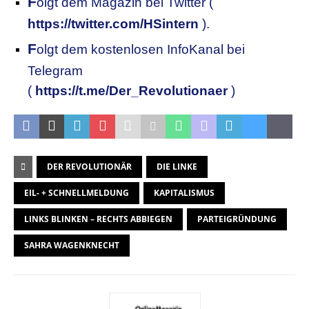
F
olgt dem Magazin bei Twitter (
https://twitter.com/HSintern
).
F
olgt dem kostenlosen InfoKanal bei
Telegram
(
https://t.me/Der_Revolutionaer
)
DER REVOLUTIONÄR
DIE LINKE
EIL- + SCHNELLMELDUNG
KAPITALISMUS
LINKS BLINKEN – RECHTS ABBIEGEN
PARTEIGRÜNDUNG
SAHRA WAGENKNECHT