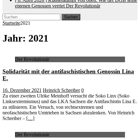
[ 6. April 2026 ]
Klassenkampf von oben: Wie der DGB seine
eigenen Genossen verriet
Der Revolutionär
Suchen
nach:
Startseite
2021
Jahr:
2021
Der Revolutionär
Solidarität mit der antifaschistischen Genossin Lina
E.
16. Dezember 2021
Heinrich Schreiber
0
Zu einer zweiten Ulrike Meinhoff versucht die Soko Linx (Soko
Linksextremismus) und das LKA Sachsen die Antifaschistin Lina E.
zu stilisieren. Ein Versuch, von rechtsextremen und
neofaschistischen Umtrieben in Sachsen abzulenken. Von Heinrich
Schreiber –
[…]
Der Revolutionär