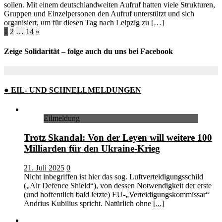
sollen. Mit einem deutschlandweiten Aufruf hatten viele Strukturen,
Gruppen und Einzelpersonen den Aufruf unterstützt und sich
organisiert, um für diesen Tag nach Leipzig zu
[…]
Seitennummerierung
1
2
…
14
»
der
Zeige Solidarität – folge auch du uns bei Facebook
Beiträge
● EIL- UND SCHNELLMELDUNGEN
Eilmeldung
Trotz Skandal: Von der Leyen will weitere 100
Milliarden für den Ukraine-Krieg
21. Juli 2025
0
Nicht inbegriffen ist hier das sog. Luftverteidigungsschild
(„Air Defence Shield“), von dessen Notwendigkeit der erste
(und hoffentlich bald letzte) EU-„Verteidigungskommissar“
Andrius Kubilius spricht. Natürlich ohne
[...]