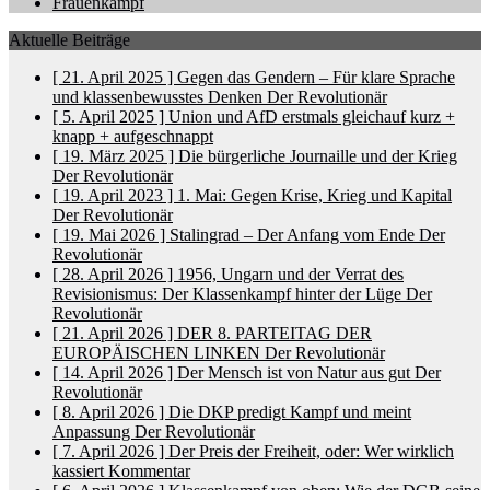
Frauenkampf
Aktuelle Beiträge
[ 21. April 2025 ]
Gegen das Gendern – Für klare Sprache
und klassenbewusstes Denken
Der Revolutionär
[ 5. April 2025 ]
Union und AfD erstmals gleichauf
kurz +
knapp + aufgeschnappt
[ 19. März 2025 ]
Die bürgerliche Journaille und der Krieg
Der Revolutionär
[ 19. April 2023 ]
1. Mai: Gegen Krise, Krieg und Kapital
Der Revolutionär
[ 19. Mai 2026 ]
Stalingrad – Der Anfang vom Ende
Der
Revolutionär
[ 28. April 2026 ]
1956, Ungarn und der Verrat des
Revisionismus: Der Klassenkampf hinter der Lüge
Der
Revolutionär
[ 21. April 2026 ]
DER 8. PARTEITAG DER
EUROPÄISCHEN LINKEN
Der Revolutionär
[ 14. April 2026 ]
Der Mensch ist von Natur aus gut
Der
Revolutionär
[ 8. April 2026 ]
Die DKP predigt Kampf und meint
Anpassung
Der Revolutionär
[ 7. April 2026 ]
Der Preis der Freiheit, oder: Wer wirklich
kassiert
Kommentar