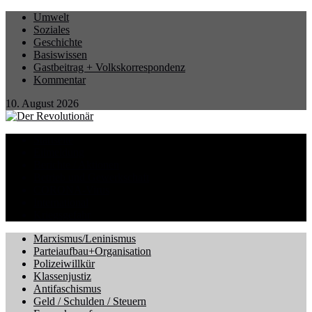
Umwelt
Soziales
Geschichte
Basiswissen
Gastbeitrag + Volkskorrespondenz
Kommentar
10. August 2026
Startseite
Eilmeldung
Berichte / Aktionen
Betrieb und Gewerkschaft
CORONA-Virus
International
Kriegsgefahr
Marxismus/Leninismus
Parteiaufbau+Organisation
Polizeiwillkür
Klassenjustiz
Antifaschismus
Geld / Schulden / Steuern