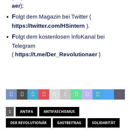
aer
);
F
olgt dem Magazin bei Twitter (
https://twitter.com/HSintern
).
F
olgt dem kostenlosen InfoKanal bei
Telegram
(
https://t.me/Der_Revolutionaer
)
.
.
ANTIFA
ANTIFASCHISMUS
DER REVOLUTIONÄR
GASTBEITRAG
SOLIDARITÄT