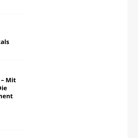
als
 – Mit
Die
ment