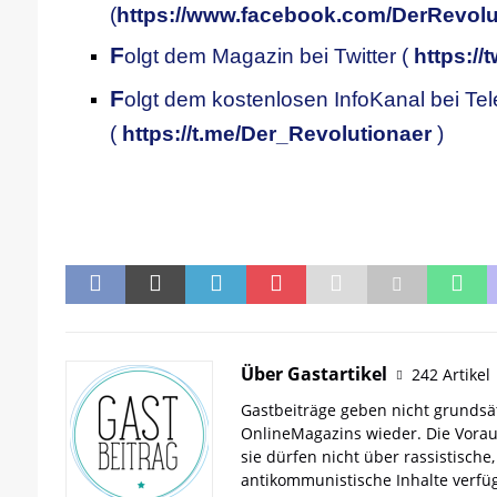
(
https://www.facebook.com/DerRevolu
F
olgt dem Magazin bei Twitter (
https://
F
olgt dem kostenlosen InfoKanal bei Te
(
https://t.me/Der_Revolutionaer
)
.
.
Über Gastartikel
242 Artikel
Gastbeiträge geben nicht grundsät
OnlineMagazins wieder. Die Vorau
sie dürfen nicht über rassistische,
antikommunistische Inhalte verfüg