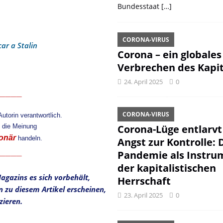
Bundesstaat
[…]
CORONA-VIRUS
ar a Stalin
Corona – ein globales
Verbrechen des Kapit
24. April 2025
0
____
CORONA-VIRUS
Autorin verantwortlich.
m die Meinung
Corona-Lüge entlarvt
onär
handeln.
Angst zur Kontrolle: 
____
Pandemie als Instru
der kapitalistischen
agazins es sich vorbehält,
Herrschaft
 zu diesem Artikel erscheinen,
23. April 2025
0
zieren.