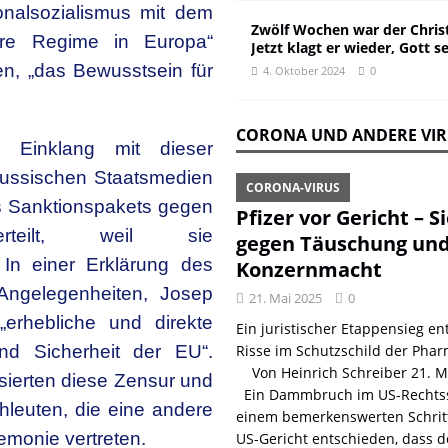
onalsozialismus mit dem
Zwölf Wochen war der Christ
äre Regime in Europa“
Jetzt klagt er wieder, Gott s
en, „das Bewusstsein für
4. Oktober 2024
0
CORONA UND ANDERE VI
 Einklang mit dieser
ussischen Staatsmedien
CORONA-VIRUS
es Sanktionspakets gegen
Pfizer vor Gericht – S
teilt, weil sie
gegen Täuschung un
In einer Erklärung des
Konzernmacht
Angelegenheiten, Josep
21. Mai 2025
0
„erhebliche und direkte
Ein juristischer Etappensieg ent
nd Sicherheit der EU“.
Risse im Schutzschild der Phar
Von Heinrich Schreiber 21. 
isierten diese Zensur und
Ein Dammbruch im US-Rechtss
hleuten, die eine andere
einem bemerkenswerten Schritt
emonie vertreten.
US-Gericht entschieden, dass d