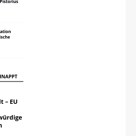
 Pistorius
ation
ische
HNAPPT
t – EU
würdige
n