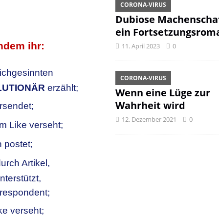
CORONA-VIRUS
Dubiose Machenschaf
ein Fortsetzungsrom
ndem ihr:
11. April 2023
0
ichgesinnten
CORONA-VIRUS
LUTIONÄR
erzählt;
Wenn eine Lüge zur
Wahrheit wird
rsendet;
12. Dezember 2021
0
nem Like verseht;
 postet;
urch Artikel,
nterstützt,
rrespondent;
ke verseht;