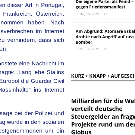
Die eigene Partei als Feind –
n dieser Art in Portugal,
gegen Friedensmanifest
 Frankreich, Österreich,
16. Juni 2025
0
genommen haben. Nach
sverbrechen im Internet
Am Abgrund: Atomare Eskal
drohte nach Angriff auf russ
u verhindern, dass sich
Bomber
en.
15. Juni 2025
0
postete eine Nachricht im
 sagte: „Lang lebe Stalins
KURZ + KNAPP + AUFGESC
Europol die Guardia Civil
ssinhalte“ ins Internet
Milliarden für die Wel
verteilt deutsche
ge bei der Polizei und
Steuergelder an frag
ag wurde in den sozialen
Projekte rund um de
 Festgenommenen um ein
Globus