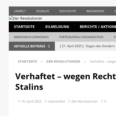
UMWELT
SOZIALES
GESCHICHTE
BASISWISSEN
STARTSEITE
EILMELDUNG
BERICHTE / AKTION
MARXISMUS/LENINISMUS
PARTEIAUFBAU+ORGANISATION
P
[ 21. April 2025 ]
Gegen das Gendern –
AKTUELLE BEITRÄGE
REVOLUTIONÄR
STARTSEITE
DER REVOLUTIONÄR
Verhaftet – wege
[ 5. April 2025 ]
Union und AfD erstma
[ 19. März 2025 ]
Die bürgerliche Jour
Verhaftet – wegen Recht
[ 19. April 2023 ]
1. Mai: Gegen Krise, 
Stalins
[ 19. Mai 2026 ]
Stalingrad – Der Anf
[ 28. April 2026 ]
1956, Ungarn und de
16. April 2022
Gastartikel
Der Revolutionär
0
REVOLUTIONÄR