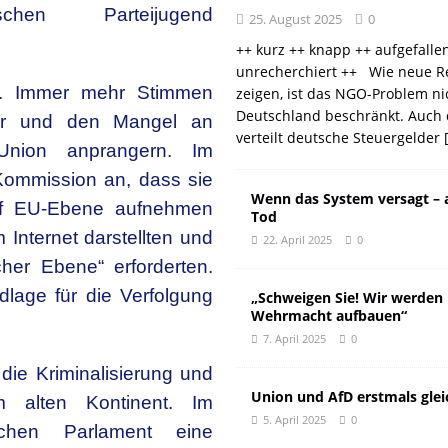
ischen Parteijugend
25. August 2025
0
++ kurz ++ knapp ++ aufgefalle
unrecherchiert ++ Wie neue R
ll. Immer mehr Stimmen
zeigen, ist das NGO-Problem ni
Deutschland beschränkt. Auch 
ur und den Mangel an
verteilt deutsche Steuergelder
 Union anprangern. Im
ommission an, dass sie
Wenn das System versagt – 
auf EU-Ebene aufnehmen
Tod
nternet darstellten und
22. April 2025
0
er Ebene“ erforderten.
dlage für die Verfolgung
„Schweigen Sie! Wir werden
Wehrmacht aufbauen“
7. April 2025
0
die Kriminalisierung und
Union und AfD erstmals glei
 alten Kontinent. Im
5. April 2025
0
chen Parlament eine