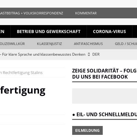
GASTBEITRAG + VOLKSKORRESPONDENZ
KOMMENTAR
EN
BETRIEB UND GEWERKSCHAFT
CORONA-VIRUS
OLIZEIWILLKÜR
KLASSENJUSTIZ
ANTIFASCHISMUS
GELD / SCHU
 Für klare Sprache und klassenbewusstes Denken
DER
ZEIGE SOLIDARITÄT – FOL
n Rechtfertigung Stalins
ls gleichauf
KURZ + KNAPP + AUFGESCHNAPPT
DU UNS BEI FACEBOOK
naille und der Krieg
DER REVOLUTIONÄR
fertigung
Krieg und Kapital
DER REVOLUTIONÄR
ang vom Ende
DER REVOLUTIONÄR
● EIL- UND SCHNELLMEL
r Verrat des Revisionismus: Der Klassenkampf hinter der Lüge
DER
EILMELDUNG