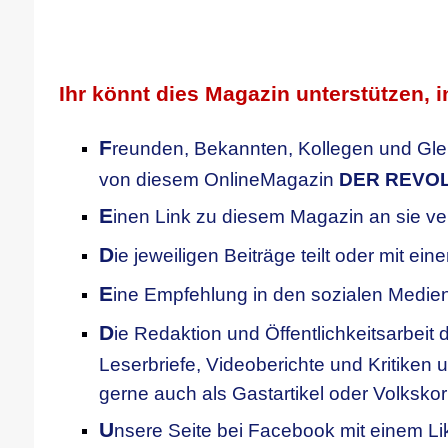
.
.
Ihr könnt dies Magazin unterstützen, i
F
reunden, Bekannten, Kollegen
und Gle
von diesem OnlineMagazin
DER REVO
E
inen Link zu diesem Magazin an sie ve
D
ie jeweiligen Beiträge teilt oder mit ei
E
ine Empfehlung in den sozialen Medien
D
ie Redaktion und Öffentlichkeitsarbeit d
Leserbriefe, Videoberichte und Kritiken u
gerne auch als Gastartikel oder Volksko
U
nsere
S
eite bei Facebook mit einem Li