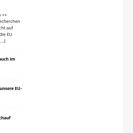
n ++
echerchen
cht auf
die EU
[...]
auch im
 unsere EU-
chauf