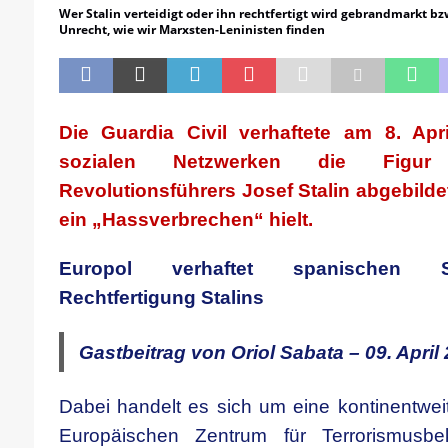
[ 21. April 2026 ]
DER 8. PARTEITAG 
Wer Stalin verteidigt oder ihn rechtfertigt wird gebrandmarkt bzw
Unrecht, wie wir Marxsten-Leninisten finden
[ 14. April 2026 ]
Der Mensch ist von 
[ 8. April 2026 ]
Die DKP predigt Kamp
[ 7. April 2026 ]
Der Preis der Freiheit,
Die Guardia Civil verhaftete am 8. Apr
[ 6. April 2026 ]
Klassenkampf von obe
sozialen Netzwerken die Figur
Revolutionsführers Josef Stalin abgebildet 
ein „Hassverbrechen“ hielt.
Europol verhaftet spanischen S
Rechtfertigung Stalins
Gastbeitrag von Oriol Sabata – 09. April 
Dabei handelt es sich um eine kontinentweit
Europäischen Zentrum für Terrorismus