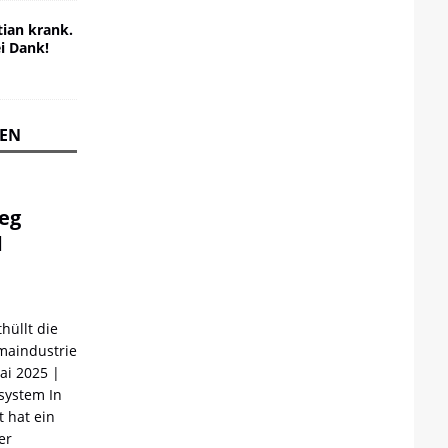
ian krank.
ei Dank!
REN
ieg
d
hüllt die
maindustrie
Mai 2025 |
ystem In
 hat ein
er