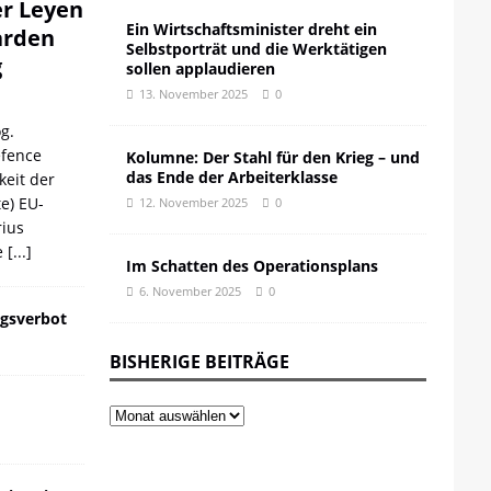
er Leyen
Ein Wirtschaftsminister dreht ein
iarden
Selbstporträt und die Werktätigen
g
sollen applaudieren
13. November 2025
0
g.
efence
Kolumne: Der Stahl für den Krieg – und
das Ende der Arbeiterklasse
keit der
te) EU-
12. November 2025
0
ius
e
[...]
Im Schatten des Operationsplans
6. November 2025
0
gsverbot
BISHERIGE BEITRÄGE