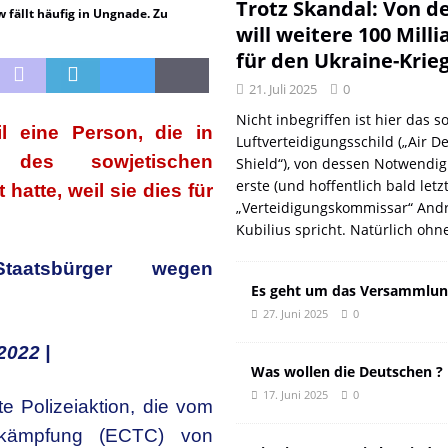
DER EUROPÄISCHEN LINKEN
DER REVOLUTIONÄR
Trotz Skandal: Von d
 fällt häufig in Ungnade. Zu
will weitere 100 Mill
Natur aus gut
DER REVOLUTIONÄR
für den Ukraine-Krie
f und meint Anpassung
DER REVOLUTIONÄR
21. Juli 2025
0
 oder: Wer wirklich kassiert
KOMMENTAR
Nicht inbegriffen ist hier das so
il eine Person, die in
n: Wie der DGB seine eigenen Genossen verriet
DER REVOLUTIONÄR
Luftverteidigungsschild („Air D
 des sowjetischen
Shield“), von dessen Notwendig
erste (und hoffentlich bald letz
hatte, weil sie dies für
„Verteidigungskommissar“ Andr
Kubilius spricht. Natürlich ohn
taatsbürger wegen
Es geht um das Versammlun
27. Juni 2025
0
2022 |
Was wollen die Deutschen ?
17. Juni 2025
0
e Polizeiaktion, die vom
bekämpfung (ECTC) von