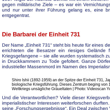
gegen militärische Ziele – es war ein Vernichtung
und nur unter ihrer Führung gelang es, eine bre
entgegentrat.
.
Die Barbarei der Einheit 731
Der Name „Einheit 731“ steht bis heute für eines 
errichteten die Besatzer ein riesiges Geländ
Kriegsgefangene – sie alle wurden systematisch zu V
in Druckkammern zu Tode gefoltert. Ganze Dörfer 
industrieller Massenmord im Namen des Imperialis
Shiro Ishii (1892-1959) an der Spitze der Einheit 731, 
biologische Kriegsführung. Dieses Zentrum beging von
Weltkriegs unsägliche Gräueltaten | Photo: Videoscan 
Und die Verantwortlichen? Viele dieser Kriegsver
imperialistischer Interessen weiterforschen durften.
seine „Forschungsergebnisse“. Ein Deal zwischen 