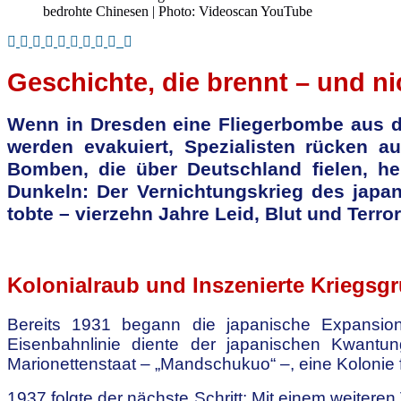
bedrohte Chinesen | Photo: Videoscan YouTube
Geschichte, die brennt – und ni
Wenn in Dresden eine Fliegerbombe aus dem
werden evakuiert, Spezialisten rücken 
Bomben, die über Deutschland fielen, he
Dunkeln: Der Vernichtungskrieg des japan
tobte – vierzehn Jahre Leid, Blut und Terro
.
Kolonialraub und Inszenierte Kriegsg
Bereits 1931 begann die japanische Expansion
Eisenbahnlinie diente der japanischen Kwantun
Marionettenstaat – „Mandschukuo“ –, eine Kolonie 
1937 folgte der nächste Schritt: Mit einem weiteren