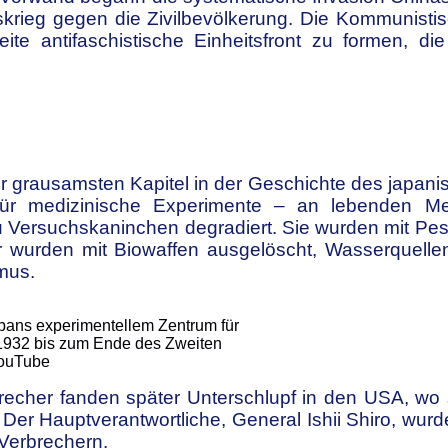
skrieg gegen die Zivilbevölkerung. Die Kommunisti
ite antifaschistische Einheitsfront zu formen, di
der grausamsten Kapitel in der Geschichte des japan
e für medizinische Experimente – an lebenden M
ersuchskaninchen degradiert. Sie wurden mit Pest in
wurden mit Biowaffen ausgelöscht, Wasserquellen 
mus.
Japans experimentellem Zentrum für
 1932 bis zum Ende des Zweiten
YouTube
brecher fanden später Unterschlupf in den USA, w
 Der Hauptverantwortliche, General Ishii Shiro, wurd
Verbrechern.