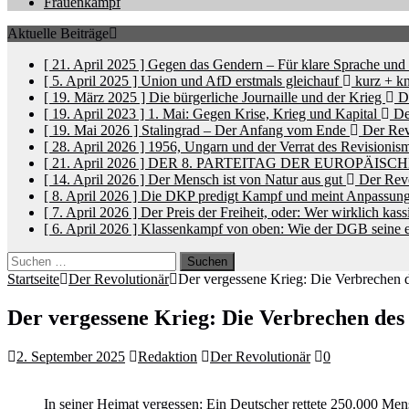
Frauenkampf
Aktuelle Beiträge
[ 21. April 2025 ]
Gegen das Gendern – Für klare Sprache un
[ 5. April 2025 ]
Union und AfD erstmals gleichauf
kurz + kn
[ 19. März 2025 ]
Die bürgerliche Journaille und der Krieg
De
[ 19. April 2023 ]
1. Mai: Gegen Krise, Krieg und Kapital
De
[ 19. Mai 2026 ]
Stalingrad – Der Anfang vom Ende
Der Rev
[ 28. April 2026 ]
1956, Ungarn und der Verrat des Revisionis
[ 21. April 2026 ]
DER 8. PARTEITAG DER EUROPÄISC
[ 14. April 2026 ]
Der Mensch ist von Natur aus gut
Der Revo
[ 8. April 2026 ]
Die DKP predigt Kampf und meint Anpassun
[ 7. April 2026 ]
Der Preis der Freiheit, oder: Wer wirklich kass
[ 6. April 2026 ]
Klassenkampf von oben: Wie der DGB seine e
Suchen
nach:
Startseite
Der Revolutionär
Der vergessene Krieg: Die Verbrechen d
Der vergessene Krieg: Die Verbrechen des
2. September 2025
Redaktion
Der Revolutionär
0
In seiner Heimat vergessen: Ein Deutscher rettete 250.000 Me