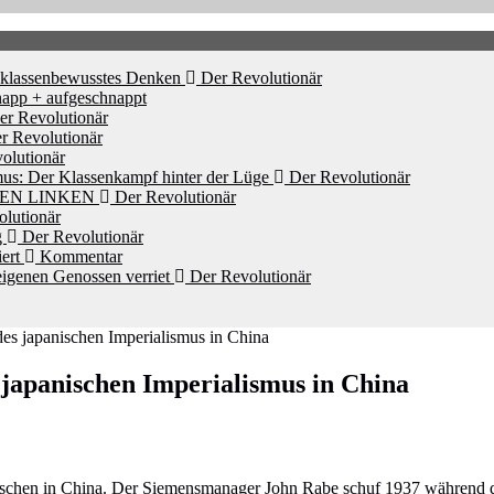
d klassenbewusstes Denken
Der Revolutionär
app + aufgeschnappt
r Revolutionär
r Revolutionär
olutionär
mus: Der Klassenkampf hinter der Lüge
Der Revolutionär
HEN LINKEN
Der Revolutionär
lutionär
g
Der Revolutionär
iert
Kommentar
igenen Genossen verriet
Der Revolutionär
es japanischen Imperialismus in China
 japanischen Imperialismus in China
nschen in China. Der Siemensmanager John Rabe schuf 1937 während de