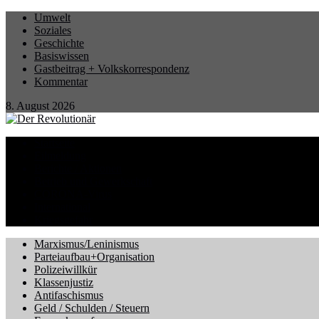
Umwelt
Soziales
Geschichte
Basiswissen
Gastbeitrag + Volkskorrespondenz
Kommentar
8. August 2026
Startseite
Eilmeldung
Berichte / Aktionen
Betrieb und Gewerkschaft
CORONA-Virus
International
Kriegsgefahr
Marxismus/Leninismus
Parteiaufbau+Organisation
Polizeiwillkür
Klassenjustiz
Antifaschismus
Geld / Schulden / Steuern