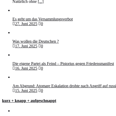
Natürlich ohne
[...]
Es geht um das Versammlungsverbot
27. Juni 2025
0
Was wollen die Deutschen ?
17. Juni 2025
0
Die eigene Partei als Feind – Pistorius gegen Friedensmanifest
16. Juni 2025
0
Am Abgrund: Atomare Eskalation drohte nach Angriff auf rus
15. Juni 2025
0
kurz + knapp + aufgeschnappt