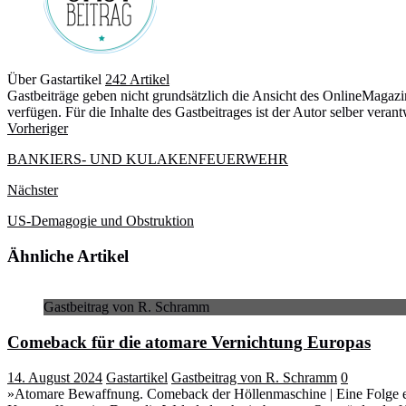
Über Gastartikel
242 Artikel
Gastbeiträge geben nicht grundsätzlich die Ansicht des OnlineMagazins
verfügen. Für die Inhalte des Gastbeitrages ist der Autor selber verant
Webseite
Vorheriger
BANKIERS- UND KULAKENFEUERWEHR
Nächster
US-Demagogie und Obstruktion
Ähnliche Artikel
Gastbeitrag von R. Schramm
Comeback für die atomare Vernichtung Europas
14. August 2024
Gastartikel
Gastbeitrag von R. Schramm
0
»Atomare Bewaffnung. Comeback der Höllenmaschine | Eine Folge ein