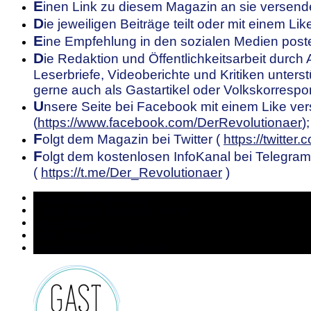
E
inen Link zu diesem Magazin an sie versend
D
ie jeweiligen Beiträge teilt oder mit einem Li
E
ine Empfehlung in den sozialen Medien poste
D
ie Redaktion und Öffentlichkeitsarbeit durch A
Leserbriefe, Videoberichte und Kritiken unterstü
gerne auch als Gastartikel oder Volkskorrespo
U
nsere
S
eite bei Facebook mit einem Like ver
(
https://www.facebook.com/DerRevolutionaer
);
F
olgt dem Magazin bei Twitter (
https://twitter
F
olgt dem kostenlosen InfoKanal bei Telegram
(
https://t.me/Der_Revolutionaer
)
Das kapitalistische System
Gastbeitrag von Reinhold Schramm
International
Kriegsgeflüster
psychologische Kriegsführung