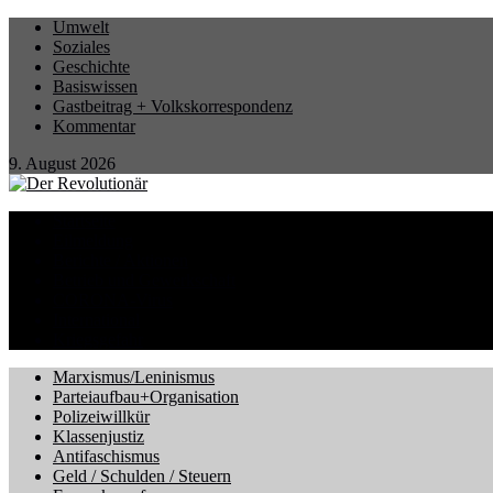
Umwelt
Soziales
Geschichte
Basiswissen
Gastbeitrag + Volkskorrespondenz
Kommentar
9. August 2026
Startseite
Eilmeldung
Berichte / Aktionen
Betrieb und Gewerkschaft
CORONA-Virus
International
Kriegsgefahr
Marxismus/Leninismus
Parteiaufbau+Organisation
Polizeiwillkür
Klassenjustiz
Antifaschismus
Geld / Schulden / Steuern