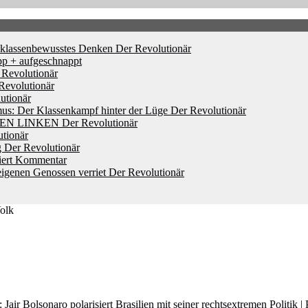
d klassenbewusstes Denken
Der Revolutionär
pp + aufgeschnappt
 Revolutionär
Revolutionär
utionär
mus: Der Klassenkampf hinter der Lüge
Der Revolutionär
HEN LINKEN
Der Revolutionär
tionär
g
Der Revolutionär
iert
Kommentar
igenen Genossen verriet
Der Revolutionär
olk
t: Jair Bolsonaro polarisiert Brasilien mit seiner rechtsextremen Politik