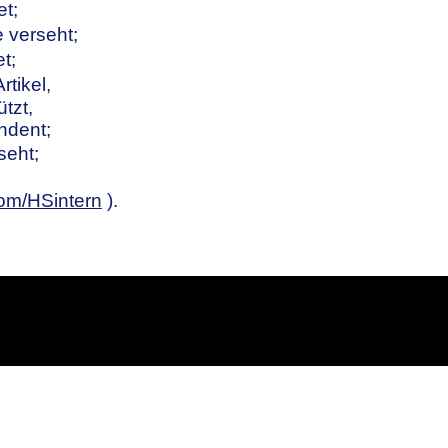
et;
ke verseht;
t;
rtikel,
tzt,
ndent;
seht;
.com/HSintern
).