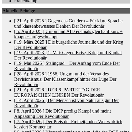
Frauenkampf
Aktuelle Beiträge
[ 21. April 2025 ]
Gegen das Gendern – Für klare Sprache
und klassenbewusstes Denken
Der Revolutionär
[ 5. April 2025 ]
Union und AfD erstmals gleichauf
kurz +
knapp + aufgeschnappt
[ 19. März 2025 ]
Die bürgerliche Journaille und der Krieg
Der Revolutionär
[ 19. April 2023 ]
1. Mai: Gegen Krise, Krieg und Kapital
Der Revolutionär
[ 19. Mai 2026 ]
Stalingrad – Der Anfang vom Ende
Der
Revolutionär
[ 28. April 2026 ]
1956, Ungarn und der Verrat des
Revisionismus: Der Klassenkampf hinter der Lüge
Der
Revolutionär
[ 21. April 2026 ]
DER 8. PARTEITAG DER
EUROPÄISCHEN LINKEN
Der Revolutionär
[ 14. April 2026 ]
Der Mensch ist von Natur aus gut
Der
Revolutionär
[ 8. April 2026 ]
Die DKP predigt Kampf und meint
Anpassung
Der Revolutionär
[ 7. April 2026 ]
Der Preis der Freiheit, oder: Wer wirklich
kassiert
Kommentar