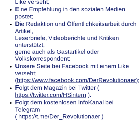
Like verseht;
E
ine Empfehlung in den sozialen Medien
postet;
D
ie Redaktion und Öffentlichkeitsarbeit durch
Artikel,
Leserbriefe, Videoberichte und Kritiken
unterstützt,
gerne auch als Gastartikel oder
Volkskorrespondent;
U
nsere
S
eite bei Facebook mit einem Like
verseht;
(
https://www.facebook.com/DerRevolutionaer
);
F
olgt dem Magazin bei Twitter (
https://twitter.com/HSintern
).
F
olgt dem kostenlosen InfoKanal bei
Telegram
(
https://t.me/Der_Revolutionaer
)
.
.