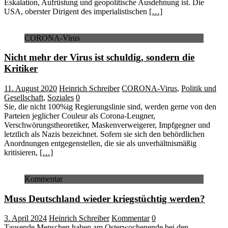
Eskalation, Aufrüstung und geopolitische Ausdehnung ist. Die
USA, oberster Dirigent des imperialistischen
[…]
CORONA-Virus
Nicht mehr der Virus ist schuldig, sondern die
Kritiker
11. August 2020
Heinrich Schreiber
CORONA-Virus
,
Politik und
Gesellschaft
,
Soziales
0
Sie, die nicht 100%ig Regierungslinie sind, werden gerne von den
Parteien jeglicher Couleur als Corona-Leugner,
Verschwörungstheoretiker, Maskenverweigerer, Impfgegner und
letztlich als Nazis bezeichnet. Sofern sie sich den behördlichen
Anordnungen entgegenstellen, die sie als unverhältnismäßig
kritisieren,
[…]
Kommentar
Muss Deutschland wieder kriegstüchtig werden?
3. April 2024
Heinrich Schreiber
Kommentar
0
Tausende Menschen haben am Osterwochenende bei den