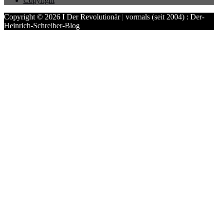
Copyright
Copyright © 2026 I Der Revolutionär | vormals (seit 2004) : Der-
Heinrich-Schreiber-Blog