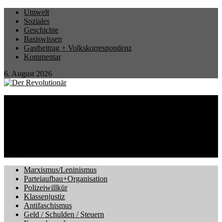
Umwelt
Soziales
Geschichte
Basiswissen
Gastbeitrag + Volkskorrespondenz
Kommentar
6. August 2026
Startseite
Eilmeldung
Berichte / Aktionen
Betrieb und Gewerkschaft
CORONA-Virus
International
Kriegsgefahr
Marxismus/Leninismus
Parteiaufbau+Organisation
Polizeiwillkür
Klassenjustiz
Antifaschismus
Geld / Schulden / Steuern