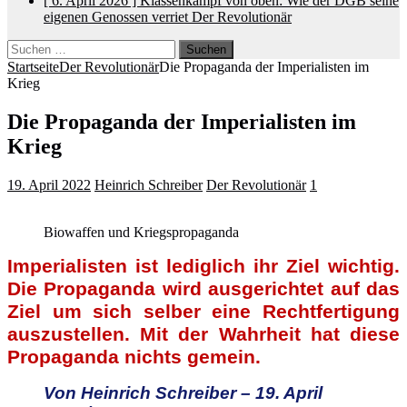
[ 6. April 2026 ]
Klassenkampf von oben: Wie der DGB seine
eigenen Genossen verriet
Der Revolutionär
Suchen
nach:
Startseite
Der Revolutionär
Die Propaganda der Imperialisten im
Krieg
Die Propaganda der Imperialisten im
Krieg
19. April 2022
Heinrich Schreiber
Der Revolutionär
1
Biowaffen und Kriegspropaganda
Imperialisten ist lediglich ihr Ziel wichtig.
Die Propaganda wird ausgerichtet auf das
Ziel um sich selber eine Rechtfertigung
auszustellen. Mit der Wahrheit hat diese
Propaganda nichts gemein.
Von Heinrich Schreiber – 19. April