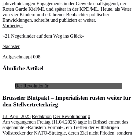
jahrzehntelangen Engagements in der Gewerkschaftsjugend, der
Roten Garde Kiel/ML und später in der KPD/ML. Heute, als Vater
von vier Kindern und erfahrener Beobachter politischer
Entwicklungen, schreibt und publiziert er weiter.
Webseite
Vorheriger
»21 Negerkinder auf dem Weg ins Glück«
Nächster
Aufgeschnappt 008
Ähnliche Artikel
Der Revolutionär
Brüsseler Blutpakt – Imperialisten rüsten weiter für
den Stellvertreterkrieg
13. April 2025
Redaktion
Der Revolutionär
0
Am vergangenen Freitag (11.04.2025) tagte in Brüssel erneut das
sogenannte »Ramstein-Format«, ein Treffen der willfährigen
Vollstrecker der NATO-Strategie, deren Ziel nicht Frieden, sondern