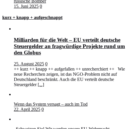
russische Bomber
15. Juni 2025
0
kurz + knapp + aufgeschnappt
Milliarden für die Welt – EU verteilt deutsche
Steuergelder an fragwürdige Projekte rund um
den Globus
25. August 2025
0
++ kurz ++ knapp ++ aufgefallen ++ unrecherchiert ++ Wie
neue Recherchen zeigen, ist das NGO-Problem nicht auf
Deutschland beschränkt. Auch die EU verteilt deutsche
Steuergelder
[...]
Wenn das System versagt – auch im Tod
22. April 2025
0
„Schweigen Sie! Wir werden unsere EU-Wehrmacht