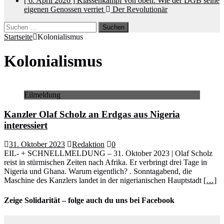
[ 6. April 2026 ]
Klassenkampf von oben: Wie der DGB seine
eigenen Genossen verriet
Der Revolutionär
Suchen
nach:
Startseite
Kolonialismus
Kolonialismus
Eilmeldung
Kanzler Olaf Scholz an Erdgas aus Nigeria
interessiert
31. Oktober 2023
Redaktion
0
EIL- + SCHNELLMELDUNG – 31. Oktober 2023 | Olaf Scholz
reist in stürmischen Zeiten nach Afrika. Er verbringt drei Tage in
Nigeria und Ghana. Warum eigentlich? . Sonntagabend, die
Maschine des Kanzlers landet in der nigerianischen Hauptstadt
[…]
Zeige Solidarität – folge auch du uns bei Facebook