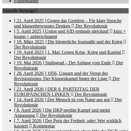
Frauenkampf
Aktuelle Beiträge
[ 21. April 2025 ]
Gegen das Gendern – Für klare Sprache
und klassenbewusstes Denken
Der Revolutionär
[ 5. April 2025 ]
Union und AfD erstmals gleichauf
kurz +
knapp + aufgeschnappt
[ 19. März 2025 ]
Die bürgerliche Journaille und der Krieg
Der Revolutionär
[ 19. April 2023 ]
1. Mai: Gegen Krise, Krieg und Kapital
Der Revolutionär
[ 19. Mai 2026 ]
Stalingrad – Der Anfang vom Ende
Der
Revolutionär
[ 28. April 2026 ]
1956, Ungarn und der Verrat des
Revisionismus: Der Klassenkampf hinter der Lüge
Der
Revolutionär
[ 21. April 2026 ]
DER 8. PARTEITAG DER
EUROPÄISCHEN LINKEN
Der Revolutionär
[ 14. April 2026 ]
Der Mensch ist von Natur aus gut
Der
Revolutionär
[ 8. April 2026 ]
Die DKP predigt Kampf und meint
Anpassung
Der Revolutionär
[ 7. April 2026 ]
Der Preis der Freiheit, oder: Wer wirklich
kassiert
Kommentar