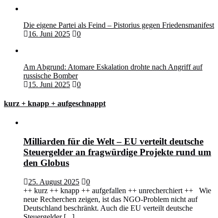
Die eigene Partei als Feind – Pistorius gegen Friedensmanifest
16. Juni 2025
0
Am Abgrund: Atomare Eskalation drohte nach Angriff auf
russische Bomber
15. Juni 2025
0
kurz + knapp + aufgeschnappt
Milliarden für die Welt – EU verteilt deutsche
Steuergelder an fragwürdige Projekte rund um
den Globus
25. August 2025
0
++ kurz ++ knapp ++ aufgefallen ++ unrecherchiert ++ Wie
neue Recherchen zeigen, ist das NGO-Problem nicht auf
Deutschland beschränkt. Auch die EU verteilt deutsche
Steuergelder
[...]