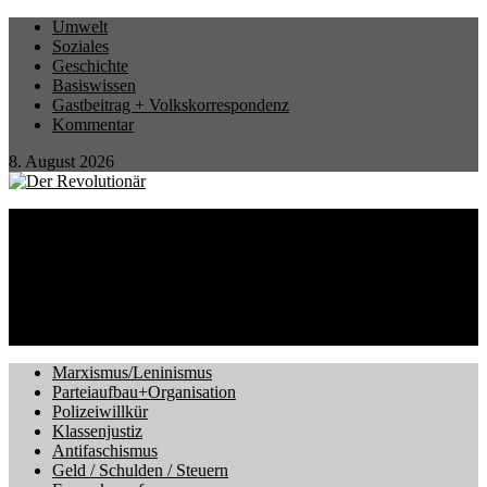
Umwelt
Soziales
Geschichte
Basiswissen
Gastbeitrag + Volkskorrespondenz
Kommentar
8. August 2026
Startseite
Eilmeldung
Berichte / Aktionen
Betrieb und Gewerkschaft
CORONA-Virus
International
Kriegsgefahr
Marxismus/Leninismus
Parteiaufbau+Organisation
Polizeiwillkür
Klassenjustiz
Antifaschismus
Geld / Schulden / Steuern