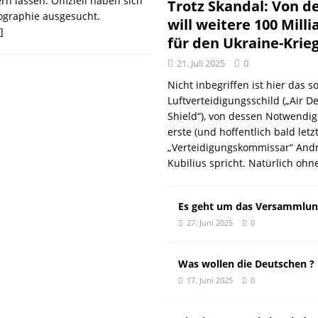
 lassen. Offiziell haben sich
DER EUROPÄISCHEN LINKEN
DER REVOLUTIONÄR
Trotz Skandal: Von d
ographie ausgesucht.
will weitere 100 Mill
Natur aus gut
DER REVOLUTIONÄR
]
für den Ukraine-Krie
f und meint Anpassung
DER REVOLUTIONÄR
21. Juli 2025
0
 oder: Wer wirklich kassiert
KOMMENTAR
Nicht inbegriffen ist hier das so
n: Wie der DGB seine eigenen Genossen verriet
DER REVOLUTIONÄR
Luftverteidigungsschild („Air D
Shield“), von dessen Notwendig
erste (und hoffentlich bald letz
„Verteidigungskommissar“ Andr
Kubilius spricht. Natürlich ohn
Es geht um das Versammlun
27. Juni 2025
0
Was wollen die Deutschen ?
17. Juni 2025
0