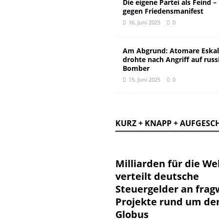
Die eigene Partei als Feind –
gegen Friedensmanifest
16. Juni 2025
0
Am Abgrund: Atomare Eskal
drohte nach Angriff auf russ
Bomber
15. Juni 2025
0
KURZ + KNAPP + AUFGESC
Milliarden für die Wel
verteilt deutsche
Steuergelder an frag
Projekte rund um de
Globus