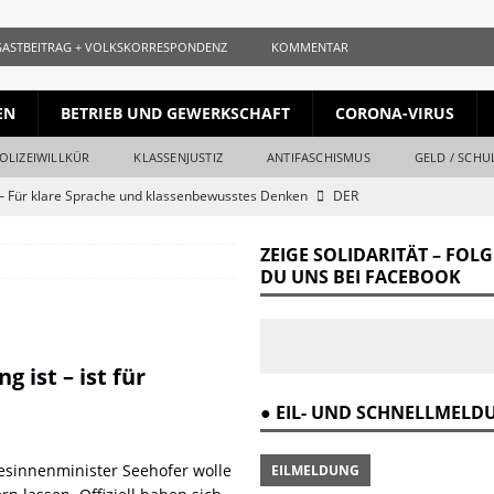
GASTBEITRAG + VOLKSKORRESPONDENZ
KOMMENTAR
EN
BETRIEB UND GEWERKSCHAFT
CORONA-VIRUS
OLIZEIWILLKÜR
KLASSENJUSTIZ
ANTIFASCHISMUS
GELD / SCHU
 Für klare Sprache und klassenbewusstes Denken
DER
ZEIGE SOLIDARITÄT – FOL
ls gleichauf
KURZ + KNAPP + AUFGESCHNAPPT
DU UNS BEI FACEBOOK
naille und der Krieg
DER REVOLUTIONÄR
Krieg und Kapital
DER REVOLUTIONÄR
 ist – ist für
ang vom Ende
DER REVOLUTIONÄR
● EIL- UND SCHNELLMEL
r Verrat des Revisionismus: Der Klassenkampf hinter der Lüge
DER
esinnenminister Seehofer wolle
EILMELDUNG