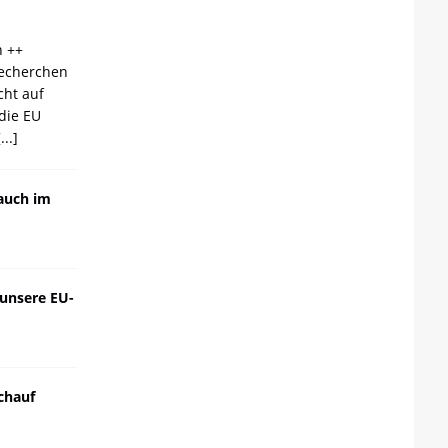
n ++
echerchen
cht auf
die EU
[...]
auch im
 unsere EU-
chauf