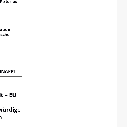
 Pistorius
ation
ische
HNAPPT
t – EU
würdige
n