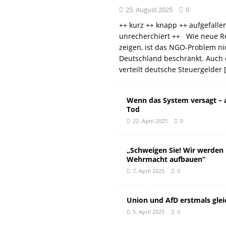
25. August 2025
0
++ kurz ++ knapp ++ aufgefalle
unrecherchiert ++ Wie neue R
zeigen, ist das NGO-Problem ni
Deutschland beschränkt. Auch 
verteilt deutsche Steuergelder
Wenn das System versagt – 
Tod
22. April 2025
0
„Schweigen Sie! Wir werden
Wehrmacht aufbauen“
7. April 2025
0
Union und AfD erstmals glei
5. April 2025
0