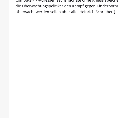
Computer-IP-Adressen sechs Monate ohne Anlass speichern
[ 21. April 2026 ]
DER 8. PARTEITAG 
die Überwachungspolitiker den Kampf gegen Kinderporn
[ 14. April 2026 ]
Der Mensch ist von 
Überwacht werden sollen aber alle. Heinrich Schreiber
[…
[ 8. April 2026 ]
Die DKP predigt Kamp
[ 7. April 2026 ]
Der Preis der Freiheit,
[ 6. April 2026 ]
Klassenkampf von obe