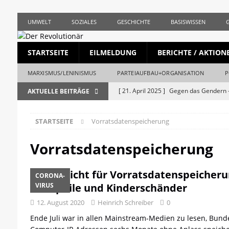
UMWELT
SOZIALES
GESCHICHTE
BASISWISSEN
STARTSEITE
EILMELDUNG
BERICHTE / AKTION
MARXISMUS/LENINISMUS
PARTEIAUFBAU+ORGANISATION
P
[ 21. April 2025 ]
Gegen das Gendern –
AKTUELLE BEITRÄGE
REVOLUTIONÄR
STARTSEITE
Vorratsdatenspeicherung
[ 5. April 2025 ]
Union und AfD erstma
[ 19. März 2025 ]
Die bürgerliche Jour
Vorratsdatenspeicherung
[ 19. April 2023 ]
1. Mai: Gegen Krise, 
Wer nicht für Vorratsdatenspeicherung
CORONA-
[ 19. Mai 2026 ]
Stalingrad – Der Anf
Pädophile und Kinderschänder
VIRUS
[ 28. April 2026 ]
1956, Ungarn und de
12. August 2020
Heinrich Schreiber
0
REVOLUTIONÄR
Ende Juli war in allen Mainstream-Medien zu lesen, Bund