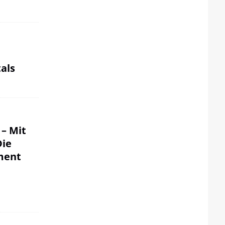
als
 – Mit
Die
ment