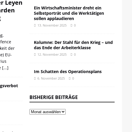
er Leyen
Ein Wirtschaftsminister dreht ein
iarden
Selbstporträt und die Werktätigen
g
sollen applaudieren
13. November 2025
0
g.
efence
Kolumne: Der Stahl für den Krieg – und
das Ende der Arbeiterklasse
keit der
te) EU-
12. November 2025
0
ius
e
[...]
Im Schatten des Operationsplans
6. November 2025
0
gsverbot
BISHERIGE BEITRÄGE