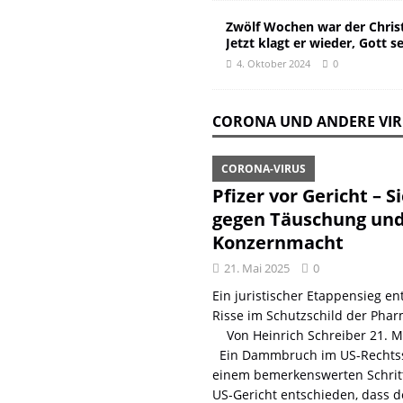
Zwölf Wochen war der Christ
Jetzt klagt er wieder, Gott s
4. Oktober 2024
0
CORONA UND ANDERE VI
CORONA-VIRUS
Pfizer vor Gericht – S
gegen Täuschung un
Konzernmacht
21. Mai 2025
0
Ein juristischer Etappensieg ent
Risse im Schutzschild der Phar
Von Heinrich Schreiber 21. 
Ein Dammbruch im US-Rechtss
einem bemerkenswerten Schritt
US-Gericht entschieden, dass d