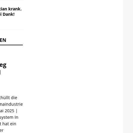
ian krank.
ei Dank!
REN
ieg
d
hüllt die
maindustrie
Mai 2025 |
ystem In
 hat ein
er