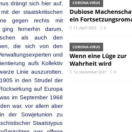
us drängt sich hier auf.
CORONA-VIRUS
Dubiose Machenschaf
t der staatskritischen
ein Fortsetzungsrom
gne gegen rechts mit
11. April 2023
0
ging fernerhin darum,
sischen als auch den
nen, die sich von den
CORONA-VIRUS
 Verwaltungsexperten und
Wenn eine Lüge zur
Wahrheit wird
entierung aufs Kollektiv
arze Linie auszurotten.
12. Dezember 2021
0
1905 in den Strudel der
it Rückwirkung auf Europa
n, was im September 1968
den war, vor allem aber
 in der Sowjetunion zu
aschistischer Staatstypus
oßmächten war offene