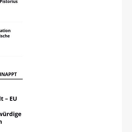
 Pistorius
ation
ische
HNAPPT
t – EU
würdige
n