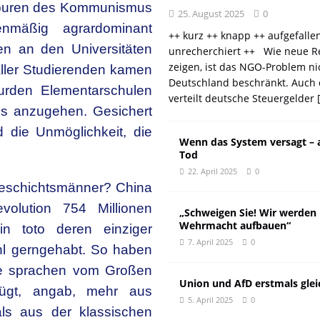
 Spuren des Kommunismus
25. August 2025
0
nmäßig agrardominant
++ kurz ++ knapp ++ aufgefalle
uen an den Universitäten
unrecherchiert ++ Wie neue R
zeigen, ist das NGO-Problem ni
ller Studierenden kamen
Deutschland beschränkt. Auch 
urden Elementarschulen
verteilt deutsche Steuergelder
s anzugehen. Gesichert
 die Unmöglichkeit, die
Wenn das System versagt – 
Tod
22. April 2025
0
eschichtsmänner? China
olution 754 Millionen
„Schweigen Sie! Wir werden
Wehrmacht aufbauen“
n toto deren einziger
7. April 2025
0
hl gerngehabt. So haben
sie sprachen vom Großen
Union und AfD erstmals glei
efügt, angab, mehr aus
5. April 2025
0
ls aus der klassischen