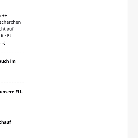
n ++
echerchen
cht auf
die EU
[...]
auch im
 unsere EU-
chauf