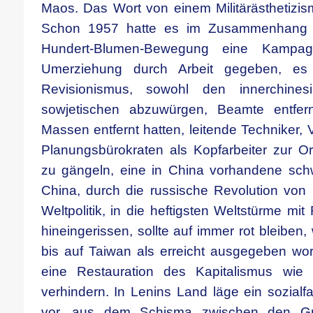
Maos. Das Wort von einem Militärästhetizism
Schon 1957 hatte es im Zusammenhang mi
Hundert-Blumen-Bewegung eine Kampa
Umerziehung durch Arbeit gegeben, es 
Revisionismus, sowohl den innerchine
sowjetischen abzuwürgen, Beamte entfer
Massen entfernt hatten, leitende Techniker,
Planungsbürokraten als Kopfarbeiter zur Ori
zu gängeln, eine in China vorhandene schw
China, durch die russische Revolution von 
Weltpolitik, in die heftigsten Weltstürme m
hineingerissen, sollte auf immer rot bleibe
bis auf Taiwan als erreicht ausgegeben wor
eine Restauration des Kapitalismus wie
verhindern. In Lenins Land läge ein sozialf
vor, aus dem Schisma zwischen den Gr