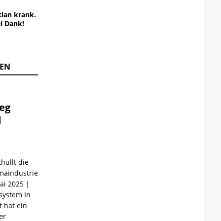
ian krank.
ei Dank!
REN
ieg
d
hüllt die
maindustrie
Mai 2025 |
ystem In
 hat ein
er