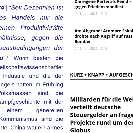
Die eigene Partei als Feind –
“Seit Dezennien ist
gegen Friedensmanifest
24 |
16. Juni 2025
0
des Handels nur die
nen Produktivkräfte
Am Abgrund: Atomare Eskal
drohte nach Angriff auf russ
ältnisse, gegen die
Bomber
ebensbedingungen der
15. Juni 2025
0
d“
.
Worin besten die
1
ellschaftswissenschaftler
KURZ + KNAPP + AUFGESC
 Industrie und die der
gels hatten im Frühling
olksmassen sind, die
Milliarden für die Wel
kampfgeschichte mit der
verteilt deutsche
 einem generellen
Steuergelder an frag
m Kommunismus sind die
Projekte rund um de
hte. China war ein armes
Globus