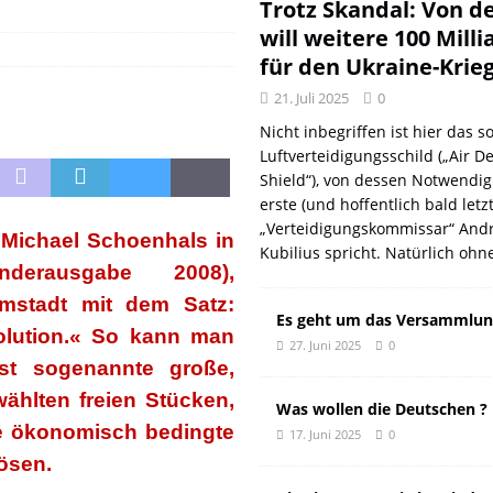
DER EUROPÄISCHEN LINKEN
DER REVOLUTIONÄR
Trotz Skandal: Von d
will weitere 100 Mill
Natur aus gut
DER REVOLUTIONÄR
für den Ukraine-Krie
f und meint Anpassung
DER REVOLUTIONÄR
21. Juli 2025
0
 oder: Wer wirklich kassiert
KOMMENTAR
Nicht inbegriffen ist hier das so
n: Wie der DGB seine eigenen Genossen verriet
DER REVOLUTIONÄR
Luftverteidigungsschild („Air D
Shield“), von dessen Notwendig
erste (und hoffentlich bald letz
„Verteidigungskommissar“ Andr
t Michael Schoenhals in
Kubilius spricht. Natürlich ohn
derausgabe 2008),
rmstadt mit dem Satz:
Es geht um das Versammlun
olution.« So kann man
27. Juni 2025
0
bst sogenannte große,
ählten freien Stücken,
Was wollen die Deutschen ?
ere ökonomisch bedingte
17. Juni 2025
0
ösen.