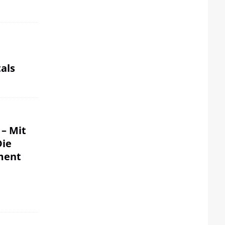
als
 – Mit
Die
ment