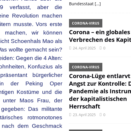
Bundesstaat
[…]
49 verfasst, aber die
 eine Revolution machen
CORONA-VIRUS
itern musste. Vors erste
Corona – ein globales
n machen, wir können
Verbrechen des Kapit
 nicht Schoenhals Mao als
24. April 2025
0
Was wollte gemacht sein?
eiden: Gegen die 4 Alten:
wohnheiten, Konfuzius als
CORONA-VIRUS
räsentant bürgerlicher
Corona-Lüge entlarvt
Angst zur Kontrolle: 
, in der Peking Oper
Pandemie als Instru
chtigen Kostüme und die
der kapitalistischen
 unter Maos Frau, der
Herrschaft
 gegeben: Das militante
23. April 2025
0
itärisches rotmonotones
ht nach dem Geschmack