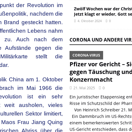
punkt der Revolution im
Zwölf Wochen war der Christ
ußenpolitik, nachdem die
Jetzt klagt er wieder, Gott s
4. Oktober 2024
0
n Brand gesteckt hatten.
fentlichen Lebens nahm
ung zu. Auch nach dem
CORONA UND ANDERE VI
e Aufstände gegen die
CORONA-VIRUS
litärkarte stellt die
Pfizer vor Gericht – S
dar.
gegen Täuschung un
Konzernmacht
lik China am 1. Oktober
brach im Mai 1966 die
21. Mai 2025
0
evolution ist ein sehr
Ein juristischer Etappensieg ent
Risse im Schutzschild der Phar
t weit ausholen, vieles
Von Heinrich Schreiber 21. 
turellen Sektor limitiert,
Ein Dammbruch im US-Rechtss
. Maos Frau Jiang Quing
einem bemerkenswerten Schritt
US-Gericht entschieden, dass d
rischen Abriss über die