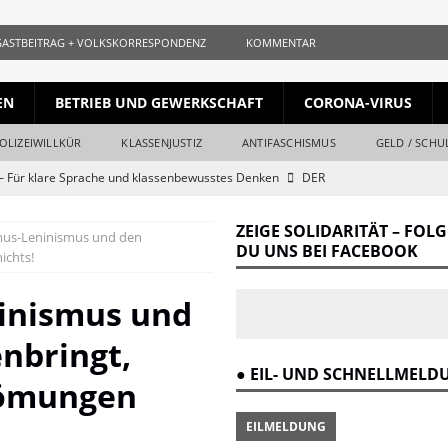
GASTBEITRAG + VOLKSKORRESPONDENZ
KOMMENTAR
EN
BETRIEB UND GEWERKSCHAFT
CORONA-VIRUS
OLIZEIWILLKÜR
KLASSENJUSTIZ
ANTIFASCHISMUS
GELD / SCHU
 Für klare Sprache und klassenbewusstes Denken
DER
ZEIGE SOLIDARITÄT – FOL
us-Leninismus und den
ls gleichauf
KURZ + KNAPP + AUFGESCHNAPPT
DU UNS BEI FACEBOOK
ichts!
naille und der Krieg
DER REVOLUTIONÄR
inismus und
Krieg und Kapital
DER REVOLUTIONÄR
nbringt,
ang vom Ende
DER REVOLUTIONÄR
● EIL- UND SCHNELLMEL
r Verrat des Revisionismus: Der Klassenkampf hinter der Lüge
DER
römungen
EILMELDUNG