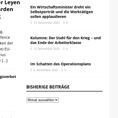
er Leyen
Ein Wirtschaftsminister dreht ein
iarden
Selbstporträt und die Werktätigen
g
sollen applaudieren
13. November 2025
0
g.
efence
Kolumne: Der Stahl für den Krieg – und
das Ende der Arbeiterklasse
keit der
te) EU-
12. November 2025
0
ius
e
[...]
Im Schatten des Operationsplans
6. November 2025
0
gsverbot
BISHERIGE BEITRÄGE