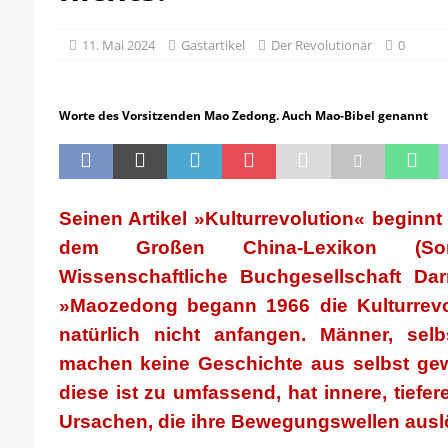
[ 21. April 2026 ]
DER 8. PARTEITAG 
[ 14. April 2026 ]
Der Mensch ist von 
11. Mai 2024
Gastartikel
Der Revolutionär
0
[ 8. April 2026 ]
Die DKP predigt Kamp
[ 7. April 2026 ]
Der Preis der Freiheit,
Worte des Vorsitzenden Mao Zedong. Auch Mao-Bibel genannt
[ 6. April 2026 ]
Klassenkampf von obe
Seinen Artikel »Kulturrevolution« beginn
dem Großen China-Lexikon (Son
Wissenschaftliche Buchgesellschaft Da
»Maozedong begann 1966 die Kulturrev
natürlich nicht anfangen. Männer, sel
machen keine Geschichte aus selbst gew
diese ist zu umfassend, hat innere, tief
Ursachen, die ihre Bewegungswellen ausl