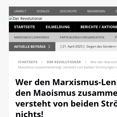
UMWELT
SOZIALES
GESCHICHTE
BASISWISSEN
STARTSEITE
EILMELDUNG
BERICHTE / AKTION
MARXISMUS/LENINISMUS
PARTEIAUFBAU+ORGANISATION
P
[ 21. April 2025 ]
Gegen das Gendern –
AKTUELLE BEITRÄGE
REVOLUTIONÄR
STARTSEITE
DER REVOLUTIONÄR
Wer den Marxism
[ 5. April 2025 ]
Union und AfD erstma
Maoismus zusammenbringt, versteht von beiden Strömungen n
[ 19. März 2025 ]
Die bürgerliche Jour
Wer den Marxismus-Len
[ 19. April 2023 ]
1. Mai: Gegen Krise, 
den Maoismus zusamme
[ 19. Mai 2026 ]
Stalingrad – Der Anf
[ 28. April 2026 ]
1956, Ungarn und de
versteht von beiden St
REVOLUTIONÄR
nichts!