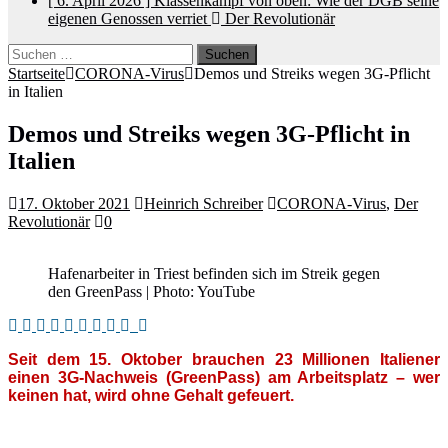
[ 6. April 2026 ]
Klassenkampf von oben: Wie der DGB seine
eigenen Genossen verriet
Der Revolutionär
Suchen
nach:
Startseite
CORONA-Virus
Demos und Streiks wegen 3G-Pflicht
in Italien
Demos und Streiks wegen 3G-Pflicht in
Italien
17. Oktober 2021
Heinrich Schreiber
CORONA-Virus
,
Der
Revolutionär
0
Hafenarbeiter in Triest befinden sich im Streik gegen
den GreenPass | Photo: YouTube
Seit dem 15. Oktober brauchen 23 Millionen Italiener
einen 3G-Nachweis (GreenPass) am Arbeitsplatz – wer
keinen hat, wird ohne Gehalt gefeuert.