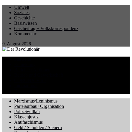
Umwelt
Soziales
Geschichte
Basiswissen
Gastbeitrag + Volkskorrespondenz
Kommentar
9. August 2026
Startseite
Eilmeldung
Berichte / Aktionen
Betrieb und Gewerkschaft
CORONA-Virus
International
Kriegsgefahr
Marxismus/Leninismus
Parteiaufbau+Organisation
Polizeiwillkür
Klassenjustiz
Antifaschismus
Geld / Schulden / Steuern