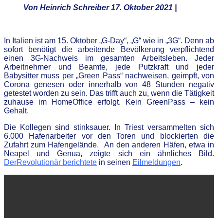
Von Heinrich Schreiber 17. Oktober 2021 |
In
It
alien
ist am 15. Oktober „G-Day“, „G“ wie in „3G“. Denn ab
sofort benötigt
die arbeitende Bevölkerung
verpflichtend
einen 3G-Nachweis im gesamten Arbeitsleben. Jeder
Arbeitnehmer und Beamte, jede Putzkraft und jeder
Babysitter
muss per „Green Pass“ nachweisen,
geimpft,
von
Corona genesen
oder innerhalb von 48 Stunden negativ
getestet worden zu sein.
Das trifft auch zu, wenn die Tätigkeit
zuhause im HomeOffice erfolgt. Kein GreenPass – kein
Gehalt.
Die Kollegen sind stinksauer. In Triest versammelten sich
6.000 Hafenarbeiter vor den Toren und blockierten die
Zufahrt zum Hafengelände. An den anderen Häfen, etwa in
Neapel und Genua, zeigte sich ein ähnliches Bild.
DerRevolutionär berichtete
in seinen
Eilmeldungen
.