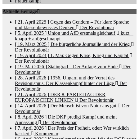
Frauenkampf
Aktuelle Beiträge
[ 21. April 2025 ]
Gegen das Gendern – Für klare Sprache
und klassenbewusstes Denken
Der Revolutionär
[ 5. April 2025 ]
Union und AfD erstmals gleichauf
kurz +
knapp + aufgeschnappt
[ 19. März 2025 ]
Die bürgerliche Journaille und der Krieg
Der Revolutionär
[ 19. April 2023 ]
1. Mai: Gegen Krise, Krieg und Kapital
Der Revolutionär
[ 19. Mai 2026 ]
Stalingrad – Der Anfang vom Ende
Der
Revolutionär
[ 28. April 2026 ]
1956, Ungarn und der Verrat des
Revisionismus: Der Klassenkampf hinter der Lüge
Der
Revolutionär
[ 21. April 2026 ]
DER 8. PARTEITAG DER
EUROPÄISCHEN LINKEN
Der Revolutionär
[ 14. April 2026 ]
Der Mensch ist von Natur aus gut
Der
Revolutionär
[ 8. April 2026 ]
Die DKP predigt Kampf und meint
Anpassung
Der Revolutionär
[ 7. April 2026 ]
Der Preis der Freiheit, oder: Wer wirklich
kassiert
Kommentar