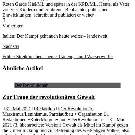
Roten Garde Kiel/ML und später in der KPD/ML. Heute, als Vater
von vier Kindern und erfahrener Beobachter politischer
Entwicklungen, schreibt und publiziert er weiter.
Webseite
Vorheriger
Italien: Der Kampf geht auch heute weiter – landesweit
Nächster
Früher Streikbrecher – heute Tränengas und Wasserwerfer
Ähnliche Artikel
Der Revolutionär
Zur Frage der revolutionären Gewalt
31. Mai 2021
Redaktion
Der Revolutionär
,
Marxismus/Leninismus
,
Parteiaufbau + Organisation
1
Redaktionen »RoterMorgen« und »DerRevolutionär« – 31. Mai
2021 (3. überarbeitete Version) Gewalt als Mittel im Kampf gegen
die Unterdrückung und zur Befreiung des werktätigen Volkes, also