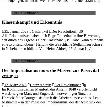
all denjenigen, die nichts weiter besitzen als ihre Arbeitskraft
[…]
Der Revolutionär
Klassenkampf und Erkenntnis
25. Januar 2023
Gastartikel
Der Revolutionär
0
Alle Erkenntnisse – aber auch Begriffe – erhalten ihre Bewertung
erst durch das Ergebnis einer Klassenanalyse. Dabei kann durchaus
eine „vorgeschobene” Haltung die tatsächliche Stellung zur Klasse
in Nebelwolken hüllen. Von Heinz Ahlreip 25. Januar
[…]
Der Revolutionär
Der Imperialismus muss die Massen zur Passivität
zwingen
17. März 2025
Heinz Ahlreip
Der Revolutionär
0
Im Kommunistischen Manifest, das Anfang 1848 veröffentlicht
wurde, sagten Marx und Engels den notwendigen Sturz der
Herrschaft der Bourgeoisie durch die Arbeiterklasse voraus. Lenin
bestimmte – in der Phase des Imperialismus, der der Ausdruck der
[…]