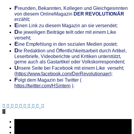
F
reunden, Bekannten, Kollegen
und Gleichgesinnten
von diesem OnlineMagazin
DER REVOLUTIONÄR
erzählt;
E
inen Link zu diesem Magazin an sie versendet;
D
ie jeweiligen Beiträge teilt oder mit einem Like
verseht;
E
ine Empfehlung in den sozialen Medien postet;
D
ie Redaktion und Öffentlichkeitsarbeit durch Artikel,
Leserbriefe, Videoberichte und Kritiken unterstützt,
gerne auch als Gastartikel oder Volkskorrespondent;
U
nsere
S
eite bei Facebook mit einem Like verseht;
(
https://www.facebook.com/DerRevolutionaer
);
F
olgt dem Magazin bei Twitter (
https://twitter.com/HSintern
).
.
Arbeiterklasse
Ausland
Das kapitalistische System