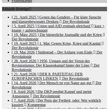
Frauenkampf
Aktuelle Beiträge
[ 21. April 2025 ]
Gegen das Gendern – Für klare Sprache
und klassenbewusstes Denken
Der Revolutionär
[ 5. April 2025 ]
Union und AfD erstmals gleichauf
kurz +
knapp + aufgeschnappt
[ 19. März 2025 ]
Die bürgerliche Journaille und der Krieg
Der Revolutionär
[ 19. April 2023 ]
1. Mai: Gegen Krise, Krieg und Kapital
Der Revolutionär
[ 19. Mai 2026 ]
Stalingrad – Der Anfang vom Ende
Der
Revolutionär
[ 28. April 2026 ]
1956, Ungarn und der Verrat des
Revisionismus: Der Klassenkampf hinter der Lüge
Der
Revolutionär
[ 21. April 2026 ]
DER 8. PARTEITAG DER
EUROPÄISCHEN LINKEN
Der Revolutionär
[ 14. April 2026 ]
Der Mensch ist von Natur aus gut
Der
Revolutionär
[ 8. April 2026 ]
Die DKP predigt Kampf und meint
Anpassung
Der Revolutionär
[ 7. April 2026 ]
Der Preis der Freiheit, oder: Wer wirklich
kassiert
Kommentar