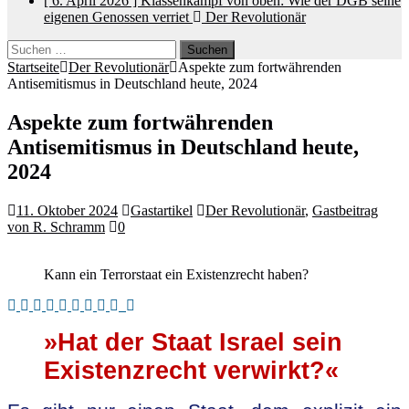
[ 6. April 2026 ]
Klassenkampf von oben: Wie der DGB seine
eigenen Genossen verriet
Der Revolutionär
Suchen
nach:
Startseite
Der Revolutionär
Aspekte zum fortwährenden
Antisemitismus in Deutschland heute, 2024
Aspekte zum fortwährenden
Antisemitismus in Deutschland heute,
2024
11. Oktober 2024
Gastartikel
Der Revolutionär
,
Gastbeitrag
von R. Schramm
0
Kann ein Terrorstaat ein Existenzrecht haben?
»Hat der Staat Israel sein
Existenzrecht verwirkt?«