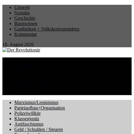
Umwelt
Soziales
Geschichte
Basiswissen
Gastbeitrag + Volkskorrespondenz
Kommentar
10. August 2026
Startseite
Eilmeldung
Berichte / Aktionen
Betrieb und Gewerkschaft
CORONA-Virus
International
Kriegsgefahr
Marxismus/Leninismus
Parteiaufbau+Organisation
Polizeiwillkür
Klassenjustiz
Antifaschismus
Geld / Schulden / Steuern