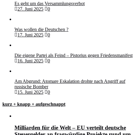
Es geht um das Versammlungsverbot
27. Juni 2025
0
Was wollen die Deutschen ?
17. Juni 2025
0
Die eigene Partei als Feind – Pistorius gegen Friedensmanifest
16. Juni 2025
0
Am Abgrund: Atomare Eskalation drohte nach Angriff auf
russische Bomber
15. Juni 2025
0
kurz + knapp + aufgeschnappt
Milliarden für die Welt – EU verteilt deutsche
Steuergelder an fragwürdige Projekte rund um