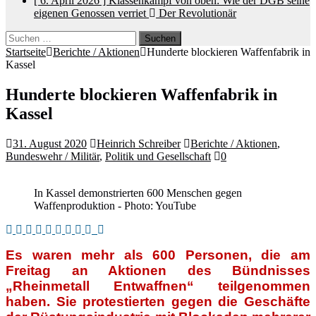
[ 6. April 2026 ]
Klassenkampf von oben: Wie der DGB seine
eigenen Genossen verriet
Der Revolutionär
Suchen
nach:
Startseite
Berichte / Aktionen
Hunderte blockieren Waffenfabrik in
Kassel
Hunderte blockieren Waffenfabrik in
Kassel
31. August 2020
Heinrich Schreiber
Berichte / Aktionen
,
Bundeswehr / Militär
,
Politik und Gesellschaft
0
In Kassel demonstrierten 600 Menschen gegen
Waffenproduktion - Photo: YouTube
Es waren mehr als 600 Personen, die am
Freitag an Aktionen des Bündnisses
„Rheinmetall Entwaffnen“ teilgenommen
haben. Sie protestierten gegen die Geschäfte