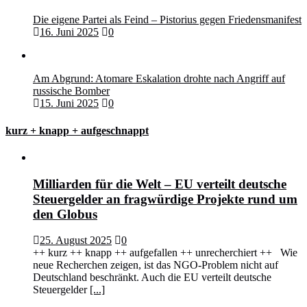
Die eigene Partei als Feind – Pistorius gegen Friedensmanifest
16. Juni 2025
0
Am Abgrund: Atomare Eskalation drohte nach Angriff auf
russische Bomber
15. Juni 2025
0
kurz + knapp + aufgeschnappt
Milliarden für die Welt – EU verteilt deutsche
Steuergelder an fragwürdige Projekte rund um
den Globus
25. August 2025
0
++ kurz ++ knapp ++ aufgefallen ++ unrecherchiert ++ Wie
neue Recherchen zeigen, ist das NGO-Problem nicht auf
Deutschland beschränkt. Auch die EU verteilt deutsche
Steuergelder
[...]