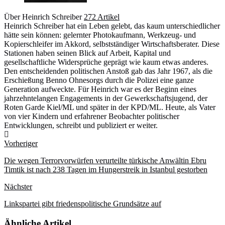
Über Heinrich Schreiber
272 Artikel
Heinrich Schreiber hat ein Leben gelebt, das kaum unterschiedlicher
hätte sein können: gelernter Photokaufmann, Werkzeug- und
Kopierschleifer im Akkord, selbstständiger Wirtschaftsberater. Diese
Stationen haben seinen Blick auf Arbeit, Kapital und
gesellschaftliche Widersprüche geprägt wie kaum etwas anderes.
Den entscheidenden politischen Anstoß gab das Jahr 1967, als die
Erschießung Benno Ohnesorgs durch die Polizei eine ganze
Generation aufweckte. Für Heinrich war es der Beginn eines
jahrzehntelangen Engagements in der Gewerkschaftsjugend, der
Roten Garde Kiel/ML und später in der KPD/ML. Heute, als Vater
von vier Kindern und erfahrener Beobachter politischer
Entwicklungen, schreibt und publiziert er weiter.
Webseite
Vorheriger
Die wegen Terrorvorwürfen verurteilte türkische Anwältin Ebru
Timtik ist nach 238 Tagen im Hungerstreik in Istanbul gestorben
Nächster
Linkspartei gibt friedenspolitische Grundsätze auf
Ähnliche Artikel