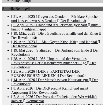
Frauenkampf
Aktuelle Beiträge
[ 21. April 2025 ]
Gegen das Gendern – Für klare Sprache
und klassenbewusstes Denken
Der Revolutionär
[ 5. April 2025 ]
Union und AfD erstmals gleichauf
kurz +
knapp + aufgeschnappt
[ 19. März 2025 ]
Die bürgerliche Journaille und der Krieg
Der Revolutionär
[ 19. April 2023 ]
1. Mai: Gegen Krise, Krieg und Kapital
Der Revolutionär
[ 19. Mai 2026 ]
Stalingrad – Der Anfang vom Ende
Der
Revolutionär
[ 28. April 2026 ]
1956, Ungarn und der Verrat des
Revisionismus: Der Klassenkampf hinter der Lüge
Der
Revolutionär
[ 21. April 2026 ]
DER 8. PARTEITAG DER
EUROPÄISCHEN LINKEN
Der Revolutionär
[ 14. April 2026 ]
Der Mensch ist von Natur aus gut
Der
Revolutionär
[ 8. April 2026 ]
Die DKP predigt Kampf und meint
Anpassung
Der Revolutionär
[ 7. April 2026 ]
Der Preis der Freiheit, oder: Wer wirklich
kassiert
Kommentar