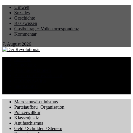
Umwelt
Soziales
Geschichte
Basiswissen
Gastbeitrag + Volkskorrespondenz
Kommentar
7. August 2026
Startseite
Eilmeldung
Berichte / Aktionen
Betrieb und Gewerkschaft
CORONA-Virus
International
Kriegsgefahr
Marxismus/Leninismus
Parteiaufbau+Organisation
Polizeiwillkür
Klassenjustiz
Antifaschismus
Geld / Schulden / Steuern