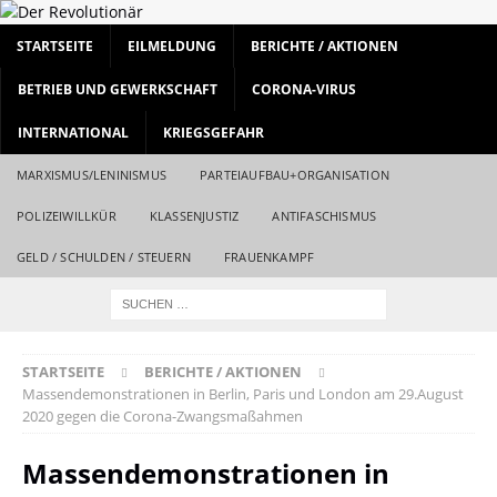
STARTSEITE
EILMELDUNG
BERICHTE / AKTIONEN
BETRIEB UND GEWERKSCHAFT
CORONA-VIRUS
INTERNATIONAL
KRIEGSGEFAHR
MARXISMUS/LENINISMUS
PARTEIAUFBAU+ORGANISATION
POLIZEIWILLKÜR
KLASSENJUSTIZ
ANTIFASCHISMUS
GELD / SCHULDEN / STEUERN
FRAUENKAMPF
STARTSEITE
BERICHTE / AKTIONEN
Massendemonstrationen in Berlin, Paris und London am 29.August
2020 gegen die Corona-Zwangsmaßahmen
Massendemonstrationen in