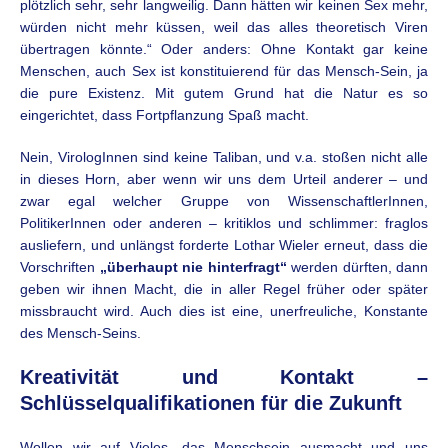
plötzlich sehr, sehr langweilig. Dann hätten wir keinen Sex mehr,
würden nicht mehr küssen, weil das alles theoretisch Viren
übertragen könnte.“ Oder anders: Ohne Kontakt gar keine
Menschen, auch Sex ist konstituierend für das Mensch-Sein, ja
die pure Existenz. Mit gutem Grund hat die Natur es so
eingerichtet, dass Fortpflanzung Spaß macht.
Nein, VirologInnen sind keine Taliban, und v.a. stoßen nicht alle
in dieses Horn, aber wenn wir uns dem Urteil anderer – und
zwar egal welcher Gruppe von WissenschaftlerInnen,
PolitikerInnen oder anderen – kritiklos und schlimmer: fraglos
ausliefern, und unlängst forderte Lothar Wieler erneut, dass die
Vorschriften
„überhaupt nie hinterfragt“
werden dürften, dann
geben wir ihnen Macht, die in aller Regel früher oder später
missbraucht wird. Auch dies ist eine, unerfreuliche, Konstante
des Mensch-Seins.
Kreativität und Kontakt –
Schlüsselqualifikationen für die Zukunft
Wollen wir auf Vieles, das Menschsein ausmacht und uns