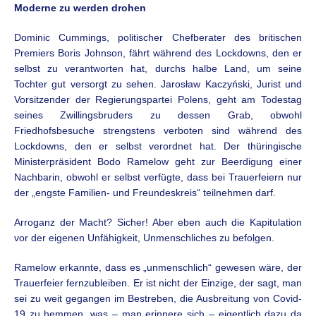
Moderne zu werden drohen
Dominic Cummings, politischer Chefberater des britischen
Premiers Boris Johnson, fährt während des Lockdowns, den er
selbst zu verantworten hat, durchs halbe Land, um seine
Tochter gut versorgt zu sehen. Jarosław Kaczyński, Jurist und
Vorsitzender der Regierungspartei Polens, geht am Todestag
seines Zwillingsbruders zu dessen Grab, obwohl
Friedhofsbesuche strengstens verboten sind während des
Lockdowns, den er selbst verordnet hat. Der thüringische
Ministerpräsident Bodo Ramelow geht zur Beerdigung einer
Nachbarin, obwohl er selbst verfügte, dass bei Trauerfeiern nur
der „engste Familien- und Freundeskreis“ teilnehmen darf.
Arroganz der Macht? Sicher! Aber eben auch die Kapitulation
vor der eigenen Unfähigkeit, Unmenschliches zu befolgen.
Ramelow erkannte, dass es „unmenschlich“ gewesen wäre, der
Trauerfeier fernzubleiben. Er ist nicht der Einzige, der sagt, man
sei zu weit gegangen im Bestreben, die Ausbreitung von Covid-
19 zu hemmen, was – man erinnere sich – eigentlich dazu da