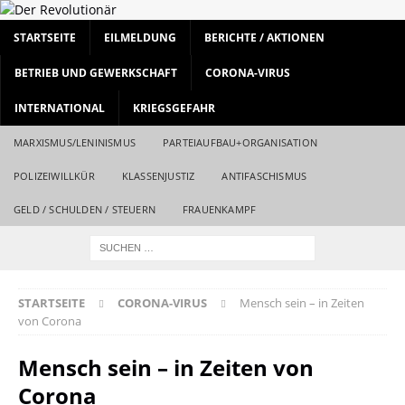
STARTSEITE
EILMELDUNG
BERICHTE / AKTIONEN
BETRIEB UND GEWERKSCHAFT
CORONA-VIRUS
INTERNATIONAL
KRIEGSGEFAHR
MARXISMUS/LENINISMUS
PARTEIAUFBAU+ORGANISATION
POLIZEIWILLKÜR
KLASSENJUSTIZ
ANTIFASCHISMUS
GELD / SCHULDEN / STEUERN
FRAUENKAMPF
STARTSEITE
CORONA-VIRUS
Mensch sein – in Zeiten
von Corona
Mensch sein – in Zeiten von
Corona