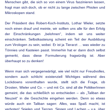
Menschen gibt, die sich so von einem Virus faszinieren lassen,
fragt man sich doch, ob er nicht zu lange zwischen Phiolen und
Mikroskopen stand.
Der Präsident des Robert-Koch-Instituts, Lothar Wieler, setzte
noch einen drauf und meinte, wir sollten uns alle für den Erfolg
der Einschränkungen „belohnen“, indem wir uns weiter
einschränken. Selbstkasteiung scheint ein Teil der Ausbildung
zum Virologen zu sein, wobei: Er ist ja Tierarzt … was wieder zu
Tönnies und Kasteien passt. Immerhin hat er dann doch selbst
gemerkt, dass diese Formulierung fragwürdig ist. Aber
überhaupt so zu denken!
Wenn man sich vergegenwärtigt, wie viel nicht nur Freudvolles,
sondern auch schlicht existenziell Wichtiges während des
Lockdowns vorenthalten wurde, stellt sich die Frage, ob
Drosten, Wieler und Co. – und mit Co. sind all die PolitikerInnen
gemeint, die das schließlich so entschieden – als „Taliban der
Neuzeit“ in die Geschichte eingehen werden. Denn so etwas
würde auch ein Taliban sagen: Alles, was Spaß macht, ist
verboten! Spielen und Tanzen, Singen und Lachen – v.a. über