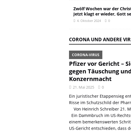
Zwölf Wochen war der Christ
Jetzt klagt er wieder, Gott s
4. Oktober 2024
0
CORONA UND ANDERE VI
CORONA-VIRUS
Pfizer vor Gericht – S
gegen Täuschung un
Konzernmacht
21. Mai 2025
0
Ein juristischer Etappensieg ent
Risse im Schutzschild der Phar
Von Heinrich Schreiber 21. 
Ein Dammbruch im US-Rechtss
einem bemerkenswerten Schritt
US-Gericht entschieden, dass d