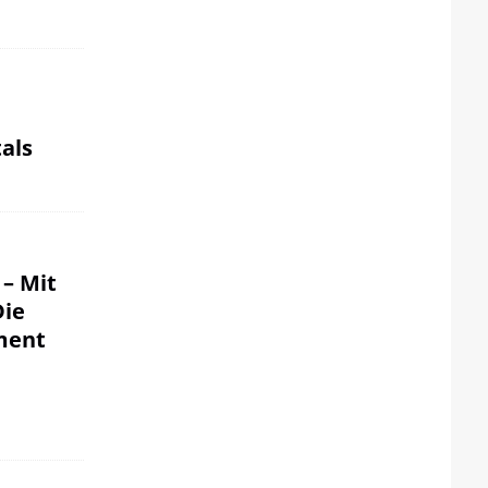
als
 – Mit
Die
ment