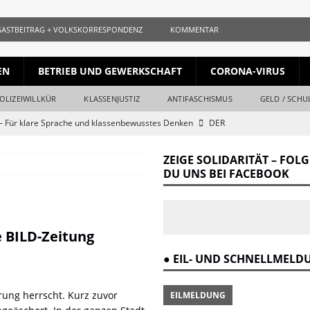
GASTBEITRAG + VOLKSKORRESPONDENZ
KOMMENTAR
EN
BETRIEB UND GEWERKSCHAFT
CORONA-VIRUS
OLIZEIWILLKÜR
KLASSENJUSTIZ
ANTIFASCHISMUS
GELD / SCHU
 Für klare Sprache und klassenbewusstes Denken
DER
ZEIGE SOLIDARITÄT – FOL
ls gleichauf
KURZ + KNAPP + AUFGESCHNAPPT
DU UNS BEI FACEBOOK
naille und der Krieg
DER REVOLUTIONÄR
Krieg und Kapital
DER REVOLUTIONÄR
e BILD-Zeitung
ang vom Ende
DER REVOLUTIONÄR
● EIL- UND SCHNELLMEL
r Verrat des Revisionismus: Der Klassenkampf hinter der Lüge
DER
rung herrscht. Kurz zuvor
EILMELDUNG