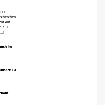
n ++
echerchen
cht auf
die EU
[...]
auch im
 unsere EU-
chauf