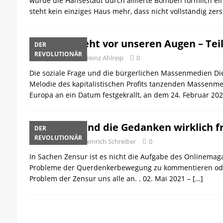
wurde die Hansestadt durch alliierte Bomben förmlich ein
[ 21. April 2026 ]
DER 8. PARTEITAG 
steht kein einziges Haus mehr, dass nicht vollständig zer
[ 14. April 2026 ]
Der Mensch ist von 
[ 8. April 2026 ]
Die DKP predigt Kamp
Es geschieht vor unseren Augen – Teil
DER
[ 7. April 2026 ]
Der Preis der Freiheit,
REVOLUTIONÄR
1. April 2024
Heinz Ahlreip
0
[ 6. April 2026 ]
Klassenkampf von obe
Die soziale Frage und die bürgerlichen Massenmedien Die
Melodie des kapitalistischen Profits tanzenden Massenme
Europa an ein Datum festgekrallt, an dem 24. Februar 20
Zensur: Sind die Gedanken wirklich fr
DER
REVOLUTIONÄR
2. Mai 2021
Heinrich Schreiber
0
In Sachen Zensur ist es nicht die Aufgabe des Onlinemaga
Probleme der Querdenkerbewegung zu kommentieren ode
Problem der Zensur uns alle an. . 02. Mai 2021 –
[…]