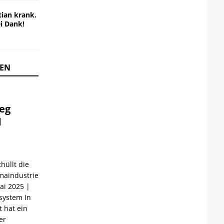
ian krank.
ei Dank!
REN
ieg
d
hüllt die
maindustrie
Mai 2025 |
ystem In
 hat ein
er