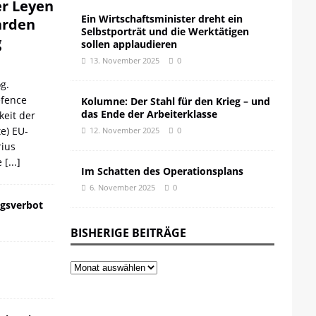
er Leyen
Ein Wirtschaftsminister dreht ein
iarden
Selbstporträt und die Werktätigen
g
sollen applaudieren
13. November 2025
0
g.
efence
Kolumne: Der Stahl für den Krieg – und
das Ende der Arbeiterklasse
keit der
te) EU-
12. November 2025
0
ius
e
[...]
Im Schatten des Operationsplans
6. November 2025
0
gsverbot
BISHERIGE BEITRÄGE