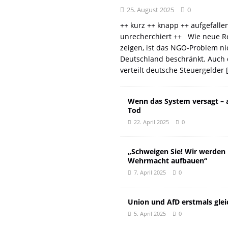
25. August 2025
0
++ kurz ++ knapp ++ aufgefalle
unrecherchiert ++ Wie neue R
zeigen, ist das NGO-Problem ni
Deutschland beschränkt. Auch 
verteilt deutsche Steuergelder
Wenn das System versagt – 
Tod
22. April 2025
0
„Schweigen Sie! Wir werden
Wehrmacht aufbauen“
7. April 2025
0
Union und AfD erstmals glei
5. April 2025
0