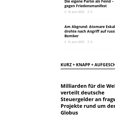
Die eigene Partei als Feind –
gegen Friedensmanifest
16. Juni 2025
0
Am Abgrund: Atomare Eskal
drohte nach Angriff auf russ
Bomber
15. Juni 2025
0
KURZ + KNAPP + AUFGESC
Milliarden für die Wel
verteilt deutsche
Steuergelder an frag
Projekte rund um de
Globus