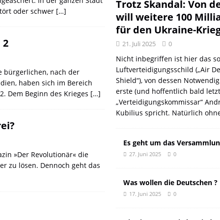
geäschert. In der ganzen Stadt
DER EUROPÄISCHEN LINKEN
DER REVOLUTIONÄR
Trotz Skandal: Von d
stört oder schwer
[…]
will weitere 100 Mill
Natur aus gut
DER REVOLUTIONÄR
für den Ukraine-Krie
f und meint Anpassung
DER REVOLUTIONÄR
 2
21. Juli 2025
0
 oder: Wer wirklich kassiert
KOMMENTAR
Nicht inbegriffen ist hier das so
n: Wie der DGB seine eigenen Genossen verriet
DER REVOLUTIONÄR
Luftverteidigungsschild („Air D
 bürgerlichen, nach der
Shield“), von dessen Notwendig
dien, haben sich im Bereich
erste (und hoffentlich bald letz
22. Dem Beginn des Krieges
[…]
„Verteidigungskommissar“ Andr
Kubilius spricht. Natürlich ohn
ei?
Es geht um das Versammlun
zin »Der Revolutionär« die
27. Juni 2025
0
r zu lösen. Dennoch geht das
Was wollen die Deutschen ?
17. Juni 2025
0