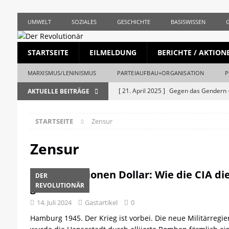
UMWELT
SOZIALES
GESCHICHTE
BASISWISSEN
STARTSEITE
EILMELDUNG
BERICHTE / AKTION
MARXISMUS/LENINISMUS
PARTEIAUFBAU+ORGANISATION
P
[ 21. April 2025 ]
Gegen das Gendern –
AKTUELLE BEITRÄGE
REVOLUTIONÄR
STARTSEITE
Zensur
[ 5. April 2025 ]
Union und AfD erstma
[ 19. März 2025 ]
Die bürgerliche Jour
Zensur
[ 19. April 2023 ]
1. Mai: Gegen Krise, 
Mit 7 Millionen Dollar: Wie die CIA di
DER
[ 19. Mai 2026 ]
Stalingrad – Der Anf
gründete
REVOLUTIONÄR
[ 28. April 2026 ]
1956, Ungarn und de
14. Juli 2024
Gastartikel
0
REVOLUTIONÄR
Hamburg 1945. Der Krieg ist vorbei. Die neue Militärregie