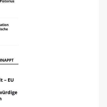
 Pistorius
ation
ische
HNAPPT
t – EU
würdige
n