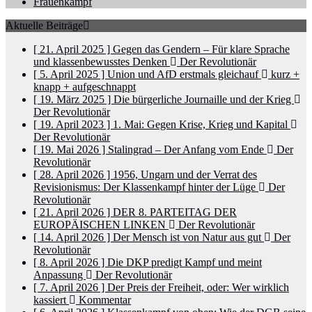
Frauenkampf
Aktuelle Beiträge
[ 21. April 2025 ]
Gegen das Gendern – Für klare Sprache
und klassenbewusstes Denken
Der Revolutionär
[ 5. April 2025 ]
Union und AfD erstmals gleichauf
kurz +
knapp + aufgeschnappt
[ 19. März 2025 ]
Die bürgerliche Journaille und der Krieg
Der Revolutionär
[ 19. April 2023 ]
1. Mai: Gegen Krise, Krieg und Kapital
Der Revolutionär
[ 19. Mai 2026 ]
Stalingrad – Der Anfang vom Ende
Der
Revolutionär
[ 28. April 2026 ]
1956, Ungarn und der Verrat des
Revisionismus: Der Klassenkampf hinter der Lüge
Der
Revolutionär
[ 21. April 2026 ]
DER 8. PARTEITAG DER
EUROPÄISCHEN LINKEN
Der Revolutionär
[ 14. April 2026 ]
Der Mensch ist von Natur aus gut
Der
Revolutionär
[ 8. April 2026 ]
Die DKP predigt Kampf und meint
Anpassung
Der Revolutionär
[ 7. April 2026 ]
Der Preis der Freiheit, oder: Wer wirklich
kassiert
Kommentar