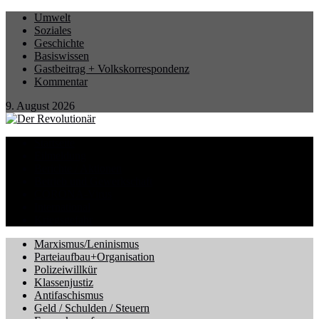
Umwelt
Soziales
Geschichte
Basiswissen
Gastbeitrag + Volkskorrespondenz
Kommentar
9. August 2026
Startseite
Eilmeldung
Berichte / Aktionen
Betrieb und Gewerkschaft
CORONA-Virus
International
Kriegsgefahr
Marxismus/Leninismus
Parteiaufbau+Organisation
Polizeiwillkür
Klassenjustiz
Antifaschismus
Geld / Schulden / Steuern