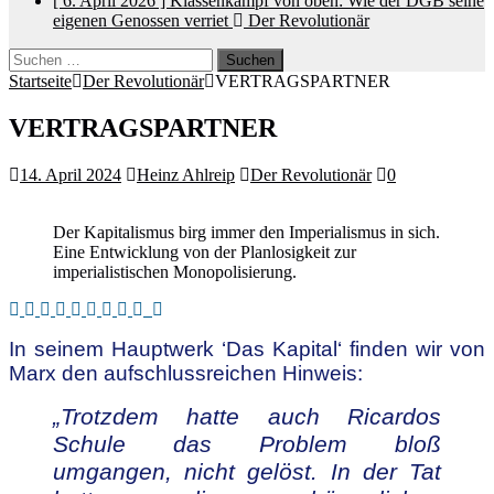
[ 6. April 2026 ]
Klassenkampf von oben: Wie der DGB seine
eigenen Genossen verriet
Der Revolutionär
Suchen
nach:
Startseite
Der Revolutionär
VERTRAGSPARTNER
VERTRAGSPARTNER
14. April 2024
Heinz Ahlreip
Der Revolutionär
0
Der Kapitalismus birg immer den Imperialismus in sich.
Eine Entwicklung von der Planlosigkeit zur
imperialistischen Monopolisierung.
In seinem Hauptwerk ‘Das Kapital‘ finden wir von
Marx den aufschlussreichen Hinweis:
„Trotzdem hatte auch Ricardos
Schule das Problem bloß
umgangen, nicht gelöst. In der Tat