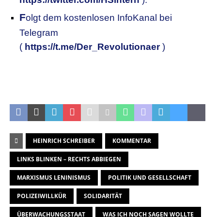
F
olgt dem kostenlosen InfoKanal bei
Telegram
(
https://t.me/Der_Revolutionaer
)
HEINRICH SCHREIBER
KOMMENTAR
LINKS BLINKEN – RECHTS ABBIEGEN
MARXISMUS LENINISMUS
POLITIK UND GESELLSCHAFT
POLIZEIWILLKÜR
SOLIDARITÄT
ÜBERWACHUNGSSTAAT
WAS ICH NOCH SAGEN WOLLTE