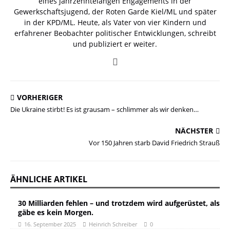
eines jahrzehntelangen Engagements in der
Gewerkschaftsjugend, der Roten Garde Kiel/ML und später
in der KPD/ML. Heute, als Vater von vier Kindern und
erfahrener Beobachter politischer Entwicklungen, schreibt
und publiziert er weiter.
VORHERIGER
Die Ukraine stirbt! Es ist grausam – schlimmer als wir denken…
NÄCHSTER
Vor 150 Jahren starb David Friedrich Strauß
ÄHNLICHE ARTIKEL
30 Milliarden fehlen – und trotzdem wird aufgerüstet, als
gäbe es kein Morgen.
16. September 2025
Heinrich Schreiber
0