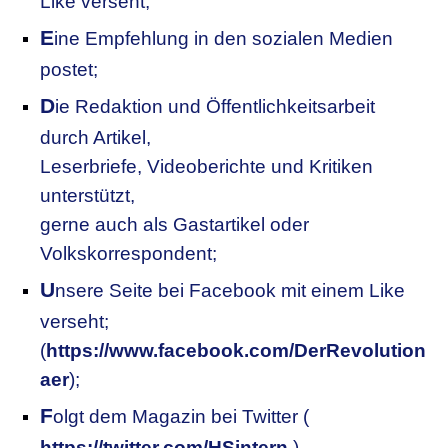
Like verseht;
E
ine Empfehlung in den sozialen Medien
postet;
D
ie Redaktion und Öffentlichkeitsarbeit
durch Artikel,
Leserbriefe, Videoberichte und Kritiken
unterstützt,
gerne auch als Gastartikel oder
Volkskorrespondent;
U
nsere
S
eite bei Facebook mit einem Like
verseht;
(
https://www.facebook.com/DerRevolution
aer
);
F
olgt dem Magazin bei Twitter (
https://twitter.com/HSintern
).