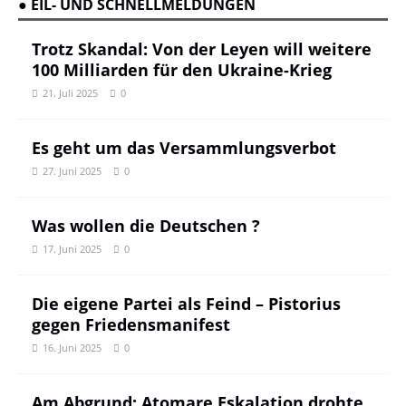
● EIL- UND SCHNELLMELDUNGEN
Trotz Skandal: Von der Leyen will weitere
100 Milliarden für den Ukraine-Krieg
21. Juli 2025
0
Es geht um das Versammlungsverbot
27. Juni 2025
0
Was wollen die Deutschen ?
17. Juni 2025
0
Die eigene Partei als Feind – Pistorius
gegen Friedensmanifest
16. Juni 2025
0
Am Abgrund: Atomare Eskalation drohte