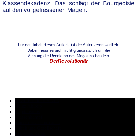
Klassendekadenz. Das schlägt der Bourgeoisie
auf den vollgefressenen Magen.
________________________
Für den Inhalt dieses Artikels ist der Autor verantwortlich.
Dabei muss es sich nicht grundsätzlich um die
Meinung
der Redaktion des Magazins handeln.
DerRevolutionär
________________________
.
David Friedrich Strauß
Heinz Ahlreip
Kapitalismus
Klassenkampf
Marxismus Leninismus
Politik und Gesellschaft
Religions Kritik