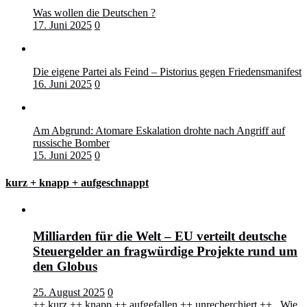
Was wollen die Deutschen ?
17. Juni 2025
0
Die eigene Partei als Feind – Pistorius gegen Friedensmanifest
16. Juni 2025
0
Am Abgrund: Atomare Eskalation drohte nach Angriff auf
russische Bomber
15. Juni 2025
0
kurz + knapp + aufgeschnappt
Milliarden für die Welt – EU verteilt deutsche
Steuergelder an fragwürdige Projekte rund um
den Globus
25. August 2025
0
++ kurz ++ knapp ++ aufgefallen ++ unrecherchiert ++ Wie