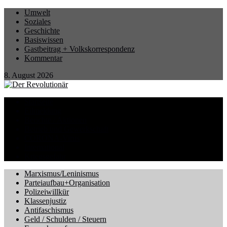
Umwelt
Soziales
Geschichte
Basiswissen
Gastbeitrag + Volkskorrespondenz
Kommentar
8. August 2026
Startseite
Eilmeldung
Berichte / Aktionen
Betrieb und Gewerkschaft
CORONA-Virus
International
Kriegsgefahr
Marxismus/Leninismus
Parteiaufbau+Organisation
Polizeiwillkür
Klassenjustiz
Antifaschismus
Geld / Schulden / Steuern