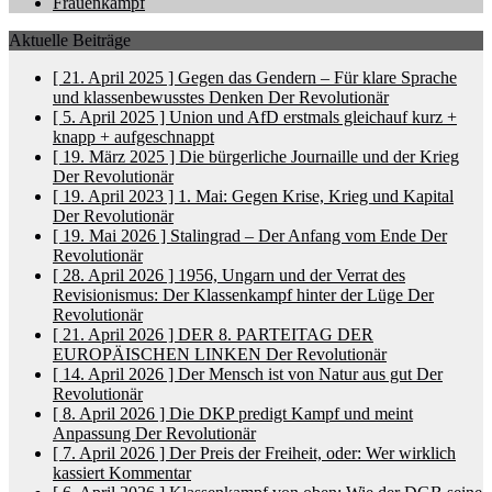
Frauenkampf
Aktuelle Beiträge
[ 21. April 2025 ]
Gegen das Gendern – Für klare Sprache
und klassenbewusstes Denken
Der Revolutionär
[ 5. April 2025 ]
Union und AfD erstmals gleichauf
kurz +
knapp + aufgeschnappt
[ 19. März 2025 ]
Die bürgerliche Journaille und der Krieg
Der Revolutionär
[ 19. April 2023 ]
1. Mai: Gegen Krise, Krieg und Kapital
Der Revolutionär
[ 19. Mai 2026 ]
Stalingrad – Der Anfang vom Ende
Der
Revolutionär
[ 28. April 2026 ]
1956, Ungarn und der Verrat des
Revisionismus: Der Klassenkampf hinter der Lüge
Der
Revolutionär
[ 21. April 2026 ]
DER 8. PARTEITAG DER
EUROPÄISCHEN LINKEN
Der Revolutionär
[ 14. April 2026 ]
Der Mensch ist von Natur aus gut
Der
Revolutionär
[ 8. April 2026 ]
Die DKP predigt Kampf und meint
Anpassung
Der Revolutionär
[ 7. April 2026 ]
Der Preis der Freiheit, oder: Wer wirklich
kassiert
Kommentar