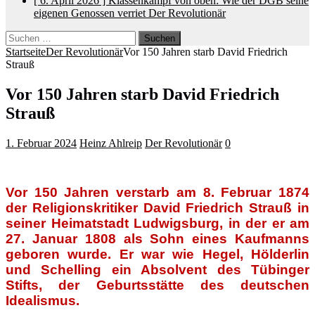
[ 6. April 2026 ]
Klassenkampf von oben: Wie der DGB seine
eigenen Genossen verriet
Der Revolutionär
Suchen
nach:
Startseite
Der Revolutionär
Vor 150 Jahren starb David Friedrich
Strauß
Vor 150 Jahren starb David Friedrich
Strauß
1. Februar 2024
Heinz Ahlreip
Der Revolutionär
0
Vor 150 Jahren verstarb am 8. Februar 1874
der Religionskritiker David Friedrich Strauß in
seiner Heimatstadt Ludwigsburg, in der er am
27. Januar 1808 als Sohn eines Kaufmanns
geboren wurde. Er war wie Hegel, Hölderlin
und Schelling ein Absolvent des Tübinger
Stifts, der Geburtsstätte des deutschen
Idealismus.