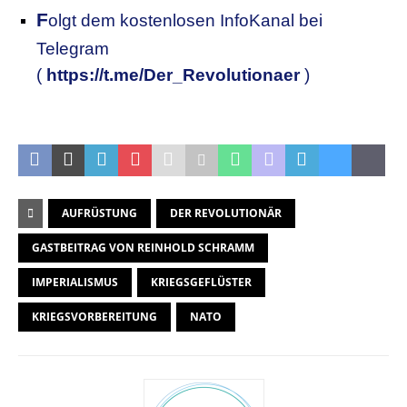
F
olgt dem kostenlosen InfoKanal bei
Telegram
(
https://t.me/Der_Revolutionaer
)
.
AUFRÜSTUNG
DER REVOLUTIONÄR
GASTBEITRAG VON REINHOLD SCHRAMM
IMPERIALISMUS
KRIEGSGEFLÜSTER
KRIEGSVORBEREITUNG
NATO