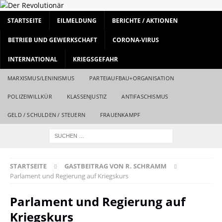
STARTSEITE
EILMELDUNG
BERICHTE / AKTIONEN
BETRIEB UND GEWERKSCHAFT
CORONA-VIRUS
INTERNATIONAL
KRIEGSGEFAHR
MARXISMUS/LENINISMUS
PARTEIAUFBAU+ORGANISATION
POLIZEIWILLKÜR
KLASSENJUSTIZ
ANTIFASCHISMUS
GELD / SCHULDEN / STEUERN
FRAUENKAMPF
STARTSEITE
GASTBEITRAG VON R. SCHRAMM
Parlament und Regierung auf Kriegskurs
Parlament und Regierung auf
Kriegskurs