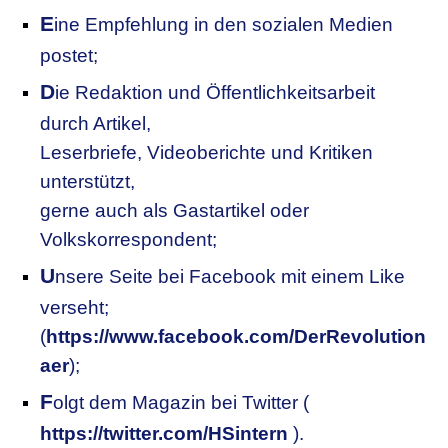
E
ine Empfehlung in den sozialen Medien
postet;
D
ie Redaktion und Öffentlichkeitsarbeit
durch Artikel,
Leserbriefe, Videoberichte und Kritiken
unterstützt,
gerne auch als Gastartikel oder
Volkskorrespondent;
U
nsere
S
eite bei Facebook mit einem Like
verseht;
(
https://www.facebook.com/DerRevolution
aer
);
F
olgt dem Magazin bei Twitter (
https://twitter.com/HSintern
).