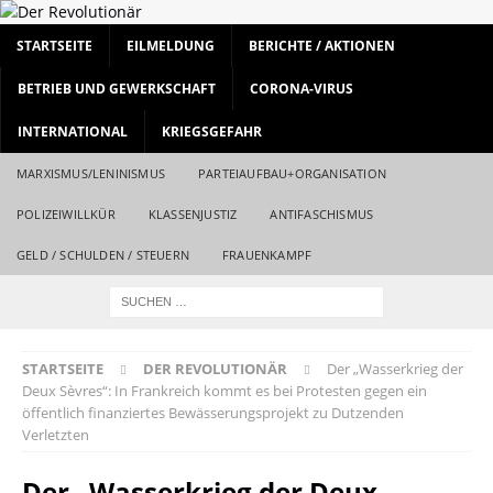
STARTSEITE
EILMELDUNG
BERICHTE / AKTIONEN
BETRIEB UND GEWERKSCHAFT
CORONA-VIRUS
INTERNATIONAL
KRIEGSGEFAHR
MARXISMUS/LENINISMUS
PARTEIAUFBAU+ORGANISATION
POLIZEIWILLKÜR
KLASSENJUSTIZ
ANTIFASCHISMUS
GELD / SCHULDEN / STEUERN
FRAUENKAMPF
STARTSEITE
DER REVOLUTIONÄR
Der „Wasserkrieg der
Deux Sèvres“: In Frankreich kommt es bei Protesten gegen ein
öffentlich finanziertes Bewässerungsprojekt zu Dutzenden
Verletzten
Der „Wasserkrieg der Deux