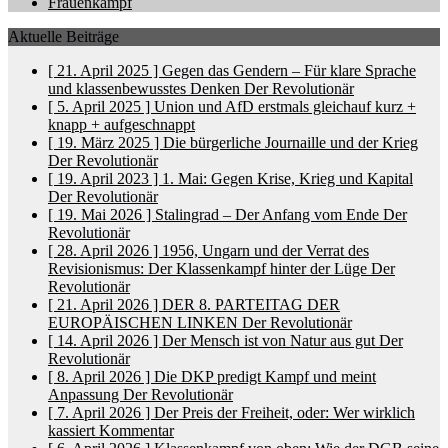
Frauenkampf
Aktuelle Beiträge
[ 21. April 2025 ]
Gegen das Gendern – Für klare Sprache
und klassenbewusstes Denken
Der Revolutionär
[ 5. April 2025 ]
Union und AfD erstmals gleichauf
kurz +
knapp + aufgeschnappt
[ 19. März 2025 ]
Die bürgerliche Journaille und der Krieg
Der Revolutionär
[ 19. April 2023 ]
1. Mai: Gegen Krise, Krieg und Kapital
Der Revolutionär
[ 19. Mai 2026 ]
Stalingrad – Der Anfang vom Ende
Der
Revolutionär
[ 28. April 2026 ]
1956, Ungarn und der Verrat des
Revisionismus: Der Klassenkampf hinter der Lüge
Der
Revolutionär
[ 21. April 2026 ]
DER 8. PARTEITAG DER
EUROPÄISCHEN LINKEN
Der Revolutionär
[ 14. April 2026 ]
Der Mensch ist von Natur aus gut
Der
Revolutionär
[ 8. April 2026 ]
Die DKP predigt Kampf und meint
Anpassung
Der Revolutionär
[ 7. April 2026 ]
Der Preis der Freiheit, oder: Wer wirklich
kassiert
Kommentar