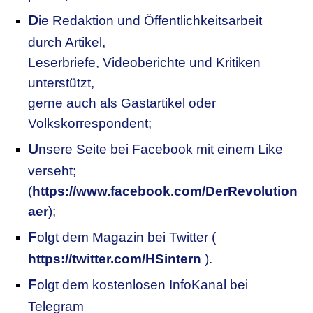
D
ie Redaktion und Öffentlichkeitsarbeit
durch Artikel,
Leserbriefe, Videoberichte und Kritiken
unterstützt,
gerne auch als Gastartikel oder
Volkskorrespondent;
U
nsere
S
eite bei Facebook mit einem Like
verseht;
(
https://www.facebook.com/DerRevolution
aer
);
F
olgt dem Magazin bei Twitter (
https://twitter.com/HSintern
).
F
olgt dem kostenlosen InfoKanal bei
Telegram