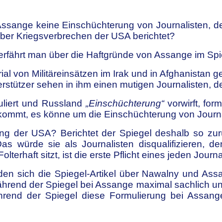
 Assange keine Einschüchterung von Journalisten, 
 über Kriegsverbrechen der USA berichtet?
 erfährt man über die Haftgründe von Assange im Spi
l von Militäreinsätzen im Irak und in Afghanistan ge
rstützer sehen in ihm einen mutigen Journalisten, d
uliert und Russland
„Einschüchterung“
vorwirft, for
e kommt, es könne um die Einschüchterung von Journal
rung der USA? Berichtet der Spiegel deshalb so z
würde sie als Journalisten disqualifizieren, den
terhaft sitzt, ist die erste Pflicht eines jeden Journa
den sich die Spiegel-Artikel über Nawalny und As
rend der Spiegel bei Assange maximal sachlich und 
rend der Spiegel diese Formulierung bei Assange 