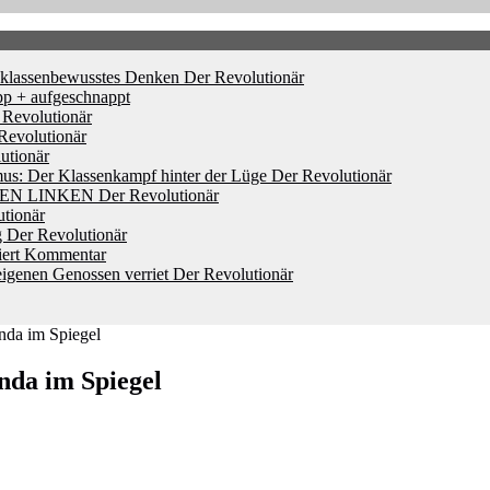
d klassenbewusstes Denken
Der Revolutionär
pp + aufgeschnappt
 Revolutionär
Revolutionär
utionär
mus: Der Klassenkampf hinter der Lüge
Der Revolutionär
HEN LINKEN
Der Revolutionär
tionär
g
Der Revolutionär
iert
Kommentar
igenen Genossen verriet
Der Revolutionär
nda im Spiegel
nda im Spiegel