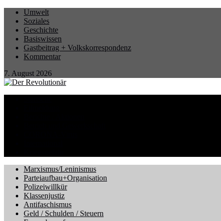
Umwelt
Soziales
Geschichte
Basiswissen
Gastbeitrag + Volkskorrespondenz
Kommentar
7. August 2026
Startseite
Eilmeldung
Berichte / Aktionen
Betrieb und Gewerkschaft
CORONA-Virus
International
Kriegsgefahr
Marxismus/Leninismus
Parteiaufbau+Organisation
Polizeiwillkür
Klassenjustiz
Antifaschismus
Geld / Schulden / Steuern