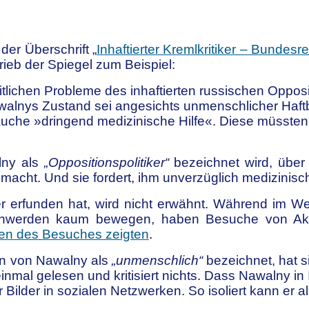
der Überschrift „
Inhaftierter Kremlkritiker – Bundes
ieb der Spiegel zum Beispiel:
chen Probleme des inhaftierten russischen Oppositio
lnys Zustand sei angesichts unmenschlicher Haftbe
rauche »dringend medizinische Hilfe«. Diese müsst
lny als
„Oppositionspolitiker“
bezeichnet wird, übe
acht. Und sie fordert, ihm unverzüglich medizinis
 erfunden hat, wird nicht erwähnt. Während im We
werden kaum bewegen, haben Besuche von Aktiv
en des Besuches zeigten
.
n von Nawalny als
„unmenschlich“
bezeichnet, hat s
mal gelesen und kritisiert nichts. Dass Nawalny in I
Bilder in sozialen Netzwerken. So isoliert kann er al