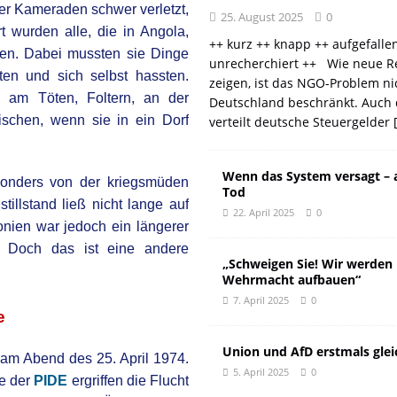
rer Kameraden schwer verletzt,
25. August 2025
0
 wurden alle, die in Angola,
++ kurz ++ knapp ++ aufgefalle
en. Dabei mussten sie Dinge
unrecherchiert ++ Wie neue R
ten und sich selbst hassten.
zeigen, ist das NGO-Problem ni
 am Töten, Foltern, an der
Deutschland beschränkt. Auch 
ischen, wenn sie in ein Dorf
verteilt deutsche Steuergelder
Wenn das System versagt – 
sonders von der kriegsmüden
Tod
illstand ließ nicht lange auf
22. April 2025
0
nien war jedoch ein längerer
. Doch das ist eine andere
„Schweigen Sie! Wir werden
Wehrmacht aufbauen“
7. April 2025
0
e
Union und AfD erstmals glei
 am Abend des 25. April 1974.
5. April 2025
0
e der
PIDE
ergriffen die Flucht