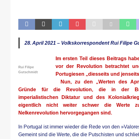
[ 21. April 2026 ]
DER 8. PARTEITAG 
[ 14. April 2026 ]
Der Mensch ist von 
[ 8. April 2026 ]
Die DKP predigt Kamp
[ 7. April 2026 ]
Der Preis der Freiheit,
[ 6. April 2026 ]
Klassenkampf von obe
28. April 2021 – Volkskorrespondent Rui Filipe G
Im ersten Teil dieses Beitrags
ha
b
vor der Revolution betrachtet u
Rui Filipe
Gutschmidt
Portugiesen „diesseits und jenseits
…
Nun, zu den „Werten des Apri
Gründe für die Revolution, die in der Brut
imperialistischen Diktatur und des Kolonialkri
eigentlich nicht weiter schwer die Werte 
Nelkenrevolution hervorgegangen sind.
In Portugal ist immer wieder die Rede von den »Valores 
Gemeint sind die Werte, die die Putschisten und schlie