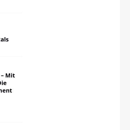
als
 – Mit
Die
ment