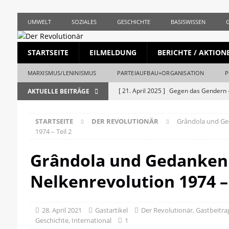
UMWELT
SOZIALES
GESCHICHTE
BASISWISSEN
STARTSEITE
EILMELDUNG
BERICHTE / AKTION
MARXISMUS/LENINISMUS
PARTEIAUFBAU+ORGANISATION
P
[ 21. April 2025 ]
Gegen das Gendern –
AKTUELLE BEITRÄGE
REVOLUTIONÄR
STARTSEITE
DER REVOLUTIONÄR
Grândola und Ge
[ 5. April 2025 ]
Union und AfD erstma
1974 – Teil 2
[ 19. März 2025 ]
Die bürgerliche Jour
Grândola und Gedanken
[ 19. April 2023 ]
1. Mai: Gegen Krise, 
Nelkenrevolution 1974 – 
[ 19. Mai 2026 ]
Stalingrad – Der Anf
[ 28. April 2026 ]
1956, Ungarn und de
28. April 2021
Gastartikel
Der Revolutionär
,
Gastbeitra
REVOLUTIONÄR
Geschichte
,
International
1