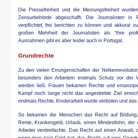
Die Pressefreiheit und die Meinungsfreiheit wurde
Zensurbehörde abgeschafft. Die Journalisten in P
verpflichtet, frei berichten zu können und akkurat z
großen Mehrheit der Journalisten als “ihre prof
Ausnahmen gibt es aber leider auch in Portugal.
.
Grundrechte
Zu den vielen
Errungenschaften der Nelkenrevolutio
besonders den Arbeitern erstmals Schutz vor der Wi
werden ließ. Frauen bekamen Rechte und emanzipie
Kampf noch lange nicht das angestrebte Ziel errei
erstmals Rechte. Kinderarbeit wurde verboten und das 
So bekamen die Menschen das Recht auf Bildung, 
Rente, Krankengeld, Urlaub, einen Mindestlohn, de
Arbeiter verdreifachte. Das Recht auf einen Anwalt, d
wenn man kein Geld hat, das Recht auf eine Grundv