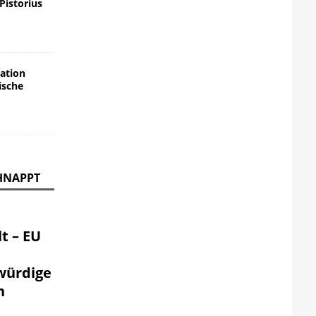
 Pistorius
ation
ische
HNAPPT
t – EU
würdige
n