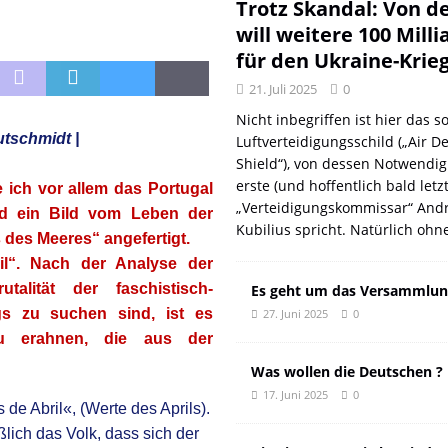
DER EUROPÄISCHEN LINKEN
DER REVOLUTIONÄR
Trotz Skandal: Von d
will weitere 100 Mill
Natur aus gut
DER REVOLUTIONÄR
für den Ukraine-Krie
f und meint Anpassung
DER REVOLUTIONÄR
21. Juli 2025
0
 oder: Wer wirklich kassiert
KOMMENTAR
Nicht inbegriffen ist hier das so
n: Wie der DGB seine eigenen Genossen verriet
DER REVOLUTIONÄR
utschmidt |
Luftverteidigungsschild („Air D
Shield“), von dessen Notwendig
erste (und hoffentlich bald letz
e ich vor allem das Portugal
„Verteidigungskommissar“ Andr
nd ein Bild vom Leben der
Kubilius spricht. Natürlich ohn
 des Meeres“ angefertigt.
l“. Nach der Analyse der
alität der faschistisch-
Es geht um das Versammlun
egs zu suchen sind, ist es
27. Juni 2025
0
zu erahnen, die aus der
Was wollen die Deutschen ?
17. Juni 2025
0
de Abril«, (Werte des Aprils).
ßlich das Volk, dass sich der