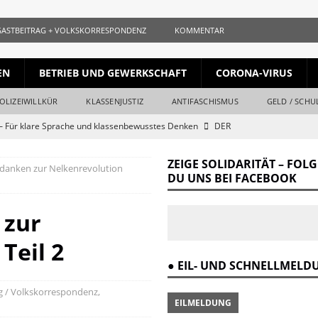
GASTBEITRAG + VOLKSKORRESPONDENZ
KOMMENTAR
EN
BETRIEB UND GEWERKSCHAFT
CORONA-VIRUS
OLIZEIWILLKÜR
KLASSENJUSTIZ
ANTIFASCHISMUS
GELD / SCHU
 Für klare Sprache und klassenbewusstes Denken
DER
ZEIGE SOLIDARITÄT – FOL
danken zur Nelkenrevolution
ls gleichauf
KURZ + KNAPP + AUFGESCHNAPPT
DU UNS BEI FACEBOOK
naille und der Krieg
DER REVOLUTIONÄR
 zur
Krieg und Kapital
DER REVOLUTIONÄR
Teil 2
ang vom Ende
DER REVOLUTIONÄR
● EIL- UND SCHNELLMEL
r Verrat des Revisionismus: Der Klassenkampf hinter der Lüge
DER
g / Volkskorrespondenz
,
EILMELDUNG