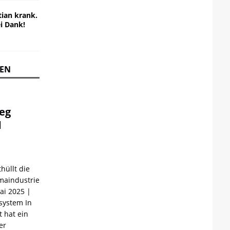
ian krank.
ei Dank!
REN
ieg
d
hüllt die
maindustrie
Mai 2025 |
ystem In
 hat ein
er