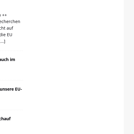
n ++
echerchen
cht auf
die EU
[...]
auch im
 unsere EU-
chauf