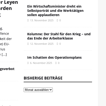
er Leyen
Ein Wirtschaftsminister dreht ein
iarden
Selbstporträt und die Werktätigen
g
sollen applaudieren
13. November 2025
0
g.
efence
Kolumne: Der Stahl für den Krieg – und
das Ende der Arbeiterklasse
keit der
te) EU-
12. November 2025
0
ius
e
[...]
Im Schatten des Operationsplans
6. November 2025
0
gsverbot
BISHERIGE BEITRÄGE