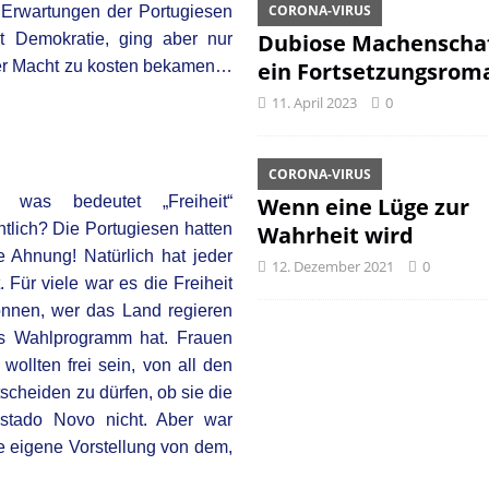
CORONA-VIRUS
 Erwartungen der Portugiesen
Dubiose Machenschaf
t Demokratie, ging aber nur
der Macht zu kosten bekamen…
ein Fortsetzungsrom
11. April 2023
0
CORONA-VIRUS
o was bedeutet „Freiheit“
Wenn eine Lüge zur
ntlich? Die Portugiesen hatten
Wahrheit wird
e Ahnung! Natürlich hat jeder
12. Dezember 2021
0
 Für viele war es die Freiheit
nnen, wer das Land regieren
s Wahlprogramm hat. Frauen
ollten frei sein, von all den
tscheiden zu dürfen, ob sie die
stado Novo nicht. Aber war
e eigene Vorstellung von dem,