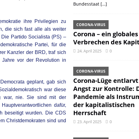
Bundesstaat
[…]
mokratie ihre Privilegien zu
CORONA-VIRUS
 die sich fast alle als weiter
Corona – ein globales
 Die Partido Socialista (PS) –
Verbrechen des Kapit
ldemokratische Partei, für die
24. April 2025
0
er Kanzler der BRD, traf sich
Jahre vor der Revolution in
CORONA-VIRUS
Corona-Lüge entlarvt
 Democrata geplant, gab sich
Angst zur Kontrolle: 
Sozialdemokratisch war diese
Pandemie als Instru
 war, nie. Sie sind mit der
der kapitalistischen
auptverantwortlichen dafür,
Herrschaft
ch beseitigt wurden. Die CDS
lem Christdemokraten sind und
23. April 2025
0