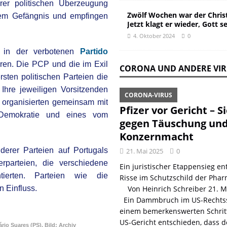
rer politischen Überzeugung
Zwölf Wochen war der Christ
dem Gefängnis und empfingen
Jetzt klagt er wieder, Gott s
4. Oktober 2024
0
in der verbotene
n
Partido
ren. Die PCP und die im Exil
CORONA UND ANDERE VI
sten politischen Parteien die
 Ihre jeweiligen Vorsitzenden
CORONA-VIRUS
 organisierten gemeinsam mit
Pfizer vor Gericht – S
 Demokratie und eines vom
gegen Täuschung un
Konzernmacht
erer Parteien auf Portugals
21. Mai 2025
0
erparteien, die verschiedene
Ein juristischer Etappensieg ent
tierten. Parteien wie die
Risse im Schutzschild der Phar
 Einfluss.
Von Heinrich Schreiber 21. 
Ein Dammbruch im US-Rechtss
einem bemerkenswerten Schritt
US-Gericht entschieden, dass d
rio Suares (PS). Bild: Archiv