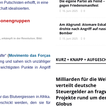
Die eigene Partei als Feind –
 Putschisten erhofft, in eine
gegen Friedensmanifest
aft idealisierten.
16. Juni 2025
0
rsonengruppen
Am Abgrund: Atomare Eskal
drohte nach Angriff auf russ
Bomber
15. Juni 2025
0
, erkämpft in der Revolution.
Bild:
fte“
(
Movimento das Forças
KURZ + KNAPP + AUFGESC
ng und sahen sich unzähliger
ichtigsten Punkte in Angriff
Milliarden für die Wel
verteilt deutsche
Steuergelder an frag
Projekte rund um de
 das Blutvergiessen in Afrika.
schickt werden, den sie für
Globus