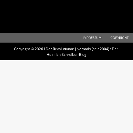
IMPRESSUM
COPYRIGHT
Copyright © 2026 I Der Revolutionär | vormals (seit 2004) : Der-
Heinrich-Schreiber-Blog