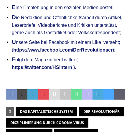
E
ine Empfehlung in den sozialen Medien postet;
D
ie Redaktion und Öffentlichkeitsarbeit durch Artikel,
Leserbriefe, Videoberichte und Kritiken unterstützt,
gerne auch als Gastartikel oder Volkskorrespondent;
U
nsere
S
eite bei Facebook mit einem Like verseht;
(
https://www.facebook.com/DerRevolutionaer
);
F
olgt dem Magazin bei Twitter (
https://twitter.com/HSintern
).
.
DAS KAPITALISTISCHE SYSTEM
DER REVOLUTIONÄR
DISZIPLINIERUNG DURCH CORONA-VIRUS